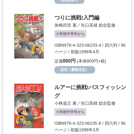
現在品切中
つりに挑戦!入門編
灰崎武浩
著／
矢口高雄
総合監修
小学校中学年から
ISBN978-4-323-06233-4 / 四六判 / 96
ページ / 初版1998年4月
880円
定価
(本体800円+税)
品切（重版未定）
ルアーに挑戦!バスフィッシン
グ
小林道正
著／
矢口高雄
総合監修
小学校中学年から
ISBN978-4-323-06235-8 / 四六判 / 96
ページ / 初版1998年3月