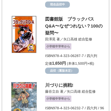
現在品切中
図書館版 ブラックバス
Q&A〜なぜつれない？100の
疑問〜
田澤晃
著／
矢口高雄
総合監修
小学校中学年から
ISBN978-4-323-06287-7 / 四六判
1,650円
定価
(本体1,500円+税)
品切（重版未定）
川づりに挑戦!
藤谷立自
著／
矢口高雄
総合監修
小学校中学年から
ISBN978-4-323-06232-7 / 四六判 / 96