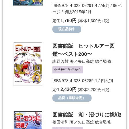
ISBN978-4-323-06291-4 / A5判 / 96ペ
ージ / 初版2015年2月
1,760円
定価
(本体1,600円+税)
現在品切中
図書館版 ヒットルアー図
鑑〜ベスト200〜
訓覇啓雄
著／
矢口高雄
総合監修
小学校中学年から
ISBN978-4-323-06289-1 / 四六判
2,420円
定価
(本体2,200円+税)
品切（重版未定）
図書館版 湖・沼づりに挑戦!
菱田清和
著／
矢口高雄
総合監修