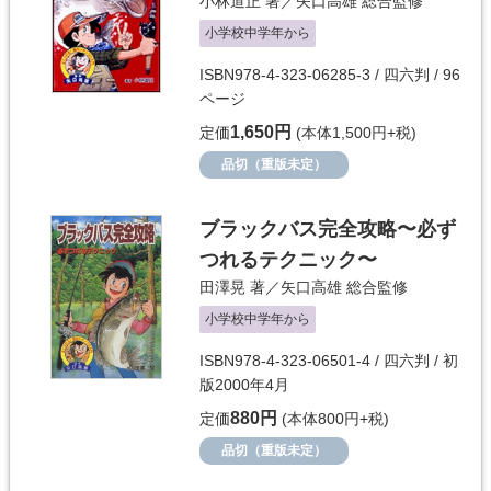
小林道正
著／
矢口高雄
総合監修
小学校中学年から
ISBN978-4-323-06285-3 / 四六判 / 96
ページ
1,650円
定価
(本体1,500円+税)
品切（重版未定）
ブラックバス完全攻略〜必ず
つれるテクニック〜
田澤晃
著／
矢口高雄
総合監修
小学校中学年から
ISBN978-4-323-06501-4 / 四六判 / 初
版2000年4月
880円
定価
(本体800円+税)
品切（重版未定）