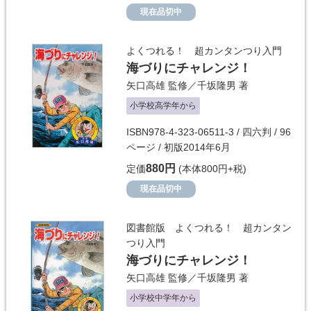
現在品切中
よくつれる！ 超カンタンつり入門
海づりにチャレンジ！
矢口高雄
監修／
千坂隆男
著
小学校高学年から
ISBN978-4-323-06511-3 / 四六判 / 96
ページ / 初版2014年6月
880円
定価
(本体800円+税)
現在品切中
図書館版 よくつれる！ 超カンタン
つり入門
海づりにチャレンジ！
矢口高雄
監修／
千坂隆男
著
小学校中学年から