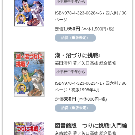
小学校中学年から
ISBN978-4-323-06284-6 / 四六判 / 96
ページ
1,650円
定価
(本体1,500円+税)
品切（重版未定）
湖・沼づりに挑戦!
菱田清和
著／
矢口高雄
総合監修
小学校中学年から
ISBN978-4-323-06234-1 / 四六判 / 96
ページ / 初版1998年4月
880円
定価
(本体800円+税)
品切（重版未定）
図書館版 つりに挑戦!入門編
灰崎武浩
著／
矢口高雄
総合監修