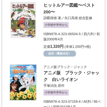
ヒットルアー図鑑〜ベスト
200〜
訓覇啓雄
著／
矢口高雄
総合監修
小学校中学年から
ISBN978-4-323-06504-5 / 四六判 / 初
版2000年4月
1,320円
定価
(本体1,200円+税)
品切（重版未定）
アニメ版ブラック・ジャック
アニメ版 ブラック・ジャッ
ク 白いライオン
手塚治虫
原作
小学校中学年から
ISBN978-4-323-07159-6 / A5判 / 96ペ
ージ / 初版2010年1月