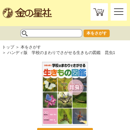
toggle
naviga
本をさがす
トップ
本をさがす
ハンディ版 学校のまわりでさがせる生きもの図鑑 昆虫1