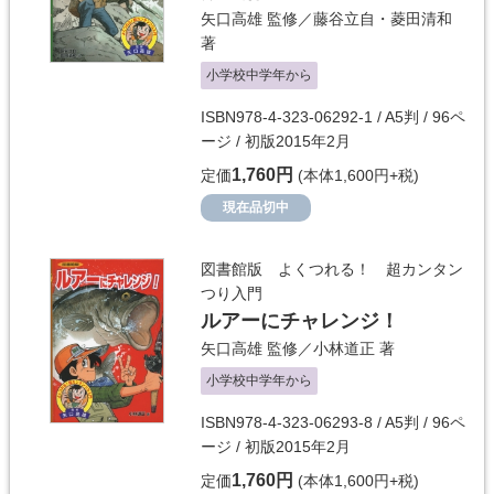
矢口高雄
監修／
藤谷立自・菱田清和
著
小学校中学年から
ISBN978-4-323-06292-1 / A5判 / 96ペ
ージ / 初版2015年2月
1,760円
定価
(本体1,600円+税)
現在品切中
図書館版 よくつれる！ 超カンタン
つり入門
ルアーにチャレンジ！
矢口高雄
監修／
小林道正
著
小学校中学年から
ISBN978-4-323-06293-8 / A5判 / 96ペ
ージ / 初版2015年2月
1,760円
定価
(本体1,600円+税)