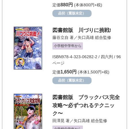
880円
定価
(本体800円+税)
品切（重版未定）
図書館版 川づりに挑戦!
藤谷立自
著／
矢口高雄
総合監修
小学校中学年から
ISBN978-4-323-06282-2 / 四六判 / 96
ページ
1,650円
定価
(本体1,500円+税)
品切（重版未定）
図書館版 ブラックバス完全
攻略〜必ずつれるテクニッ
ク〜
田澤晃
著／
矢口高雄
総合監修