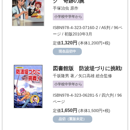
ク 奇跡の腕
手塚治虫
原作
小学校中学年から
ISBN978-4-323-07160-2 / A5判 / 96ペ
ージ / 初版2010年3月
1,320円
定価
(本体1,200円+税)
現在品切中
図書館版 防波堤づりに挑戦!
千坂隆男
著／
矢口高雄
総合監修
小学校中学年から
ISBN978-4-323-06281-5 / 四六判 / 96
ページ
1,650円
定価
(本体1,500円+税)
品切（重版未定）