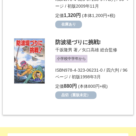
ージ / 初版2009年11月
1,320円
定価
(本体1,200円+税)
在庫あり
防波堤づりに挑戦!
千坂隆男
著／
矢口高雄
総合監修
小学校中学年から
ISBN978-4-323-06231-0 / 四六判 / 96
ページ / 初版1998年3月
880円
定価
(本体800円+税)
品切（重版未定）