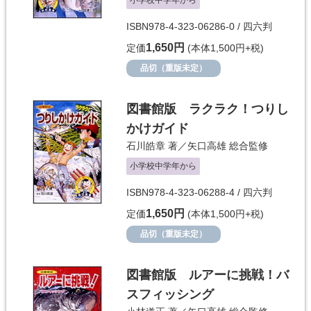
小学校中学年から
ISBN978-4-323-06286-0 / 四六判
1,650円
定価
(本体1,500円+税)
品切（重版未定）
図書館版 ラクラク！つりし
かけガイド
石川皓章
著／
矢口高雄
総合監修
小学校中学年から
ISBN978-4-323-06288-4 / 四六判
1,650円
定価
(本体1,500円+税)
品切（重版未定）
図書館版 ルアーに挑戦！バ
スフィッシング