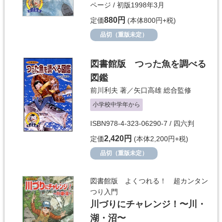
ページ / 初版1998年3月
880円
定価
(本体800円+税)
品切（重版未定）
図書館版 つった魚を調べる
図鑑
前川利夫
著／
矢口高雄
総合監修
小学校中学年から
ISBN978-4-323-06290-7 / 四六判
2,420円
定価
(本体2,200円+税)
品切（重版未定）
図書館版 よくつれる！ 超カンタン
つり入門
川づりにチャレンジ！〜川・
湖・沼〜