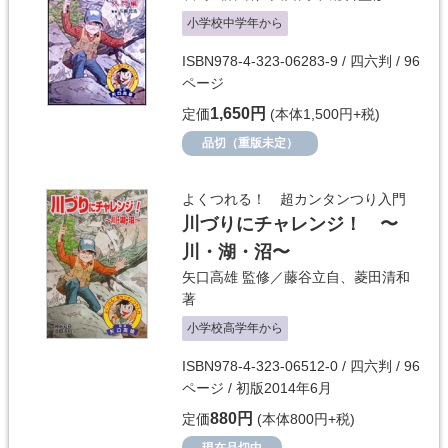
小学校中学年から
ISBN978-4-323-06283-9 / 四六判 / 96
ページ
1,650円
定価
(本体1,500円+税)
品切（重版未定）
よくつれる！ 超カンタンつり入門
川づりにチャレンジ！ 〜
川・湖・沼〜
矢口高雄
監修／
藤谷立自
、
菱田清和
著
小学校高学年から
ISBN978-4-323-06512-0 / 四六判 / 96
ページ / 初版2014年6月
880円
定価
(本体800円+税)