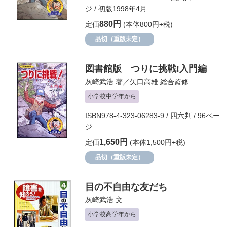
ジ / 初版1998年4月
880円
定価
(本体800円+税)
品切（重版未定）
図書館版 つりに挑戦!入門編
灰崎武浩
著／
矢口高雄
総合監修
小学校中学年から
ISBN978-4-323-06283-9 / 四六判 / 96ペー
ジ
1,650円
定価
(本体1,500円+税)
品切（重版未定）
目の不自由な友だち
灰崎武浩
文
小学校高学年から