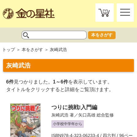
toggle
naviga
本をさがす
トップ
本をさがす
灰崎武浩
灰崎武浩
6件
見つかりました。
1～6件
を表示しています。
タイトルをクリックすると詳細をご覧頂けます。
つりに挑戦!入門編
灰崎武浩
著／
矢口高雄
総合監修
小学校中学年から
ISBN978-4-323-06233-4 / 四六判 / 96ペー