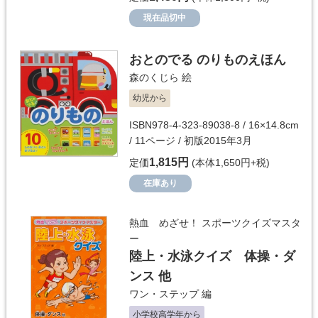
現在品切中
おとのでる のりものえほん
森のくじら
絵
幼児から
ISBN978-4-323-89038-8 / 16×14.8cm
/ 11ページ / 初版2015年3月
1,815円
定価
(本体1,650円+税)
在庫あり
熱血 めざせ！ スポーツクイズマスタ
ー
陸上・水泳クイズ 体操・ダ
ンス 他
ワン・ステップ
編
小学校高学年から