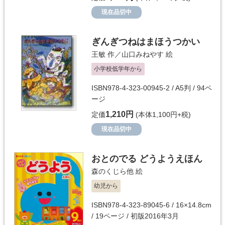
現在品切中
ぎんぎつねはまほうつかい
王敏
作／
山口みねやす
絵
小学校低学年から
ISBN978-4-323-00945-2 / A5判 / 94ペ
ージ
1,210円
定価
(本体1,100円+税)
現在品切中
おとのでる どうようえほん
森のくじら他
絵
幼児から
ISBN978-4-323-89045-6 / 16×14.8cm
/ 19ページ / 初版2016年3月