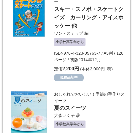
ー
スキー・スノボ・スケートク
イズ カーリング・アイスホ
ッケー 他
ワン・ステップ
編
小学校高学年から
ISBN978-4-323-05763-7 / A5判 / 128
ページ / 初版2014年12月
2,200円
定価
(本体2,000円+税)
現在品切中
おしゃれでおいしい！季節の手作りス
イーツ
夏のスイーツ
大森いく子
著
小学校高学年から