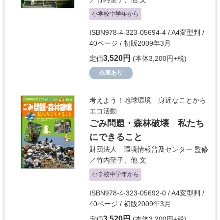
小学校中学年から
ISBN978-4-323-05694-4 / A4変型判 /
40ページ / 初版2009年3月
3,520円
定価
(本体3,200円+税)
在庫あり
考えよう！地球環境 身近なことから
エコ活動
ごみ問題・森林破壊 私たち
にできること
財団法人 環境情報普及センター
監修
／
竹内聖子
、他 文
小学校中学年から
ISBN978-4-323-05692-0 / A4変型判 /
40ページ / 初版2009年3月
3,520円
定価
(本体3,200円+税)