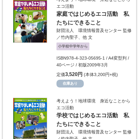
エコ活動
家庭ではじめるエコ活動 私
たちにできること
財団法人 環境情報普及センター
監修
／
竹内聖子
、他 文
小学校中学年から
ISBN978-4-323-05695-1 / A4変型判 /
40ページ / 初版2009年3月
3,520円
定価
(本体3,200円+税)
在庫あり
考えよう！地球環境 身近なことから
エコ活動
学校ではじめるエコ活動 私
たちにできること
財団法人 環境情報普及センター
監修
／
竹内聖子
、他 文