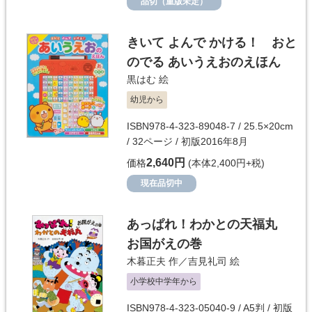
品切（重版未定）
きいて よんで かける！ おと
のでる あいうえおのえほん
黒はむ
絵
幼児から
ISBN978-4-323-89048-7 / 25.5×20cm
/ 32ページ / 初版2016年8月
2,640円
価格
(本体2,400円+税)
現在品切中
あっぱれ！わかとの天福丸
お国がえの巻
木暮正夫
作／
吉見礼司
絵
小学校中学年から
ISBN978-4-323-05040-9 / A5判 / 初版