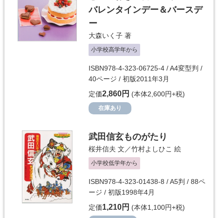
バレンタインデー＆バースデ
ー
大森いく子
著
小学校高学年から
ISBN978-4-323-06725-4 / A4変型判 /
40ページ / 初版2011年3月
2,860円
定価
(本体2,600円+税)
在庫あり
武田信玄ものがたり
桜井信夫
文／
竹村よしひこ
絵
小学校低学年から
ISBN978-4-323-01438-8 / A5判 / 88ペ
ージ / 初版1998年4月
1,210円
定価
(本体1,100円+税)