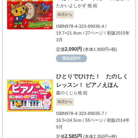
たかいよしかず 他
絵
幼児から
ISBN978-4-323-89036-4 /
19.7×21.8cm / 27ページ / 初版2015年
3月
2,090円
定価
(本体1,900円+税)
現在品切中
ひとりでひけた！ たのしく
レッスン！ ピアノえほん
森のくじら他
絵
幼児から
ISBN978-4-323-89035-7 /
16.5×24.5cm / 55ページ / 初版2014年
9月
2,585円
定価
(本体2,350円+税)