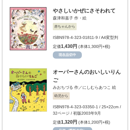
やさしいかぜにさそわれて
森津和嘉子
作・絵
赤ちゃんから
ISBN978-4-323-01811-9 / A4変型判
1,430円
定価
(本体1,300円+税)
現在品切中
オーパーさんのおいしいりん
ご
みおちづる
作／
にしむらあつこ
絵
幼児から
ISBN978-4-323-03350-1 / 25×22cm /
32ページ / 初版2003年9月
1,320円
定価
(本体1,200円+税)