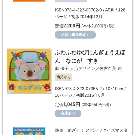
ISBN978-4-323-05762-0 / A5判 / 128
ページ / 初版2014年12月
2,200円
定価
(本体2,000円+税)
品切（重版未定）
ふわふわゆびにんぎょうえほ
ん なにが すき
原 優子
人形デザイン／
佐古百美
絵
幼児から
ISBN978-4-323-07355-2 / 10×10cm /
10ページ / 初版2016年8月
1,045円
定価
(本体950円+税)
在庫あり
熱血 めざせ！ スポーツクイズマスタ