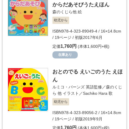
からだあそびうたえほん
森のくじら他
絵
幼児から
ISBN978-4-323-89049-4 / 16×14.8cm
/ 19ページ / 初版2017年6月
1,760円
定価
(本体1,600円+税)
在庫あり
おとのでる えいごのうた えほ
ん
ルミコ・バーンズ
英語監修／
森のくじ
ら 他
イラスト／
Sachiko Hara
歌
幼児から
ISBN978-4-323-89056-2 / 16×14.8cm
/ 19ページ / 初版2019年9月
1,760円
定価
(本体1,600円+税)