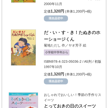
2000年11月
1,320円
定価
(本体1,200円+税)
現在品切中
だ・い・す・き！たぬきのホ
ーショージくん
菊地ただし
作／
ヤオ芳子
絵
小学校中学年から
ISBN978-4-323-05036-2 / A5判 / 初版
1997年10月
1,320円
定価
(本体1,200円+税)
現在品切中
おしゃれでおいしい！季節の手作りス
イーツ
とっておきの日のスイーツ