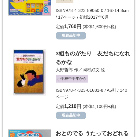
ISBN978-4-323-89050-0 / 16×14.8cm
/ 17ページ / 初版2017年6月
1,760円
定価
(本体1,600円+税)
現在品切中
3組ものがたり 友だちになれ
るかな
大野哲郎
作／
岡村好文
絵
小学校中学年から
ISBN978-4-323-01681-8 / A5判 / 140
ページ
1,210円
定価
(本体1,100円+税)
現在品切中
おとのでる うたっておどれる