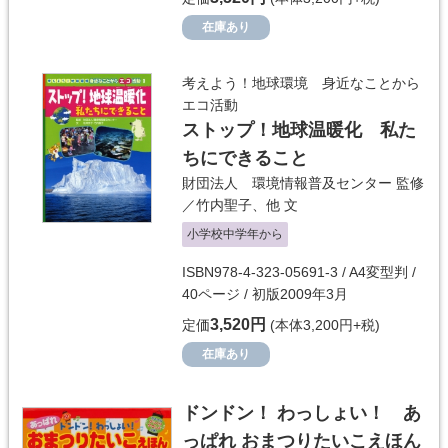
在庫あり
考えよう！地球環境 身近なことから
エコ活動
ストップ！地球温暖化 私た
ちにできること
財団法人 環境情報普及センター
監修
／
竹内聖子
、他 文
小学校中学年から
ISBN978-4-323-05691-3 / A4変型判 /
40ページ / 初版2009年3月
3,520円
定価
(本体3,200円+税)
在庫あり
ドンドン！ わっしょい！ あ
っぱれ おまつりたいこえほん