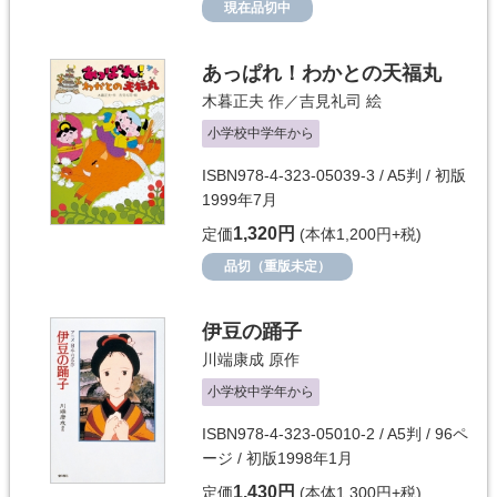
現在品切中
あっぱれ！わかとの天福丸
木暮正夫
作／
吉見礼司
絵
小学校中学年から
ISBN978-4-323-05039-3 / A5判 / 初版
1999年7月
1,320円
定価
(本体1,200円+税)
品切（重版未定）
伊豆の踊子
川端康成
原作
小学校中学年から
ISBN978-4-323-05010-2 / A5判 / 96ペ
ージ / 初版1998年1月
1,430円
定価
(本体1,300円+税)