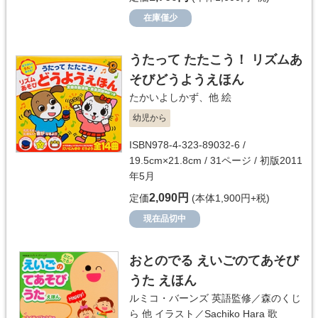
在庫僅少
うたって たたこう！ リズムあ
そびどうようえほん
たかいよしかず
、他 絵
幼児から
ISBN978-4-323-89032-6 /
19.5cm×21.8cm / 31ページ / 初版2011
年5月
2,090円
定価
(本体1,900円+税)
現在品切中
おとのでる えいごのてあそび
うた えほん
ルミコ・バーンズ
英語監修／
森のくじ
ら 他
イラスト／
Sachiko Hara
歌