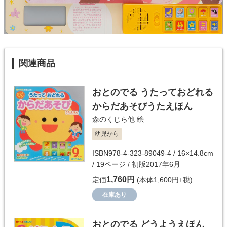
関連商品
おとのでる うたっておどれる
からだあそびうたえほん
森のくじら他
絵
幼児から
ISBN978-4-323-89049-4 / 16×14.8cm
/ 19ページ / 初版2017年6月
1,760円
定価
(本体1,600円+税)
在庫あり
おとのでる どうようえほん