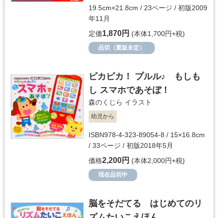
19.5cm×21.8cm / 23ページ / 初版2009
年11月
1,870円
定価
(本体1,700円+税)
品切（重版未定）
ピカピカ！ プルル♪ もしも
し スマホであそぼ！
森のくじら
イラスト
幼児から
ISBN978-4-323-89054-8 / 15×16.8cm
/ 33ページ / 初版2018年5月
2,200円
価格
(本体2,000円+税)
現在品切中
脳をそだてる はじめてのリ
ズムたいこえほん