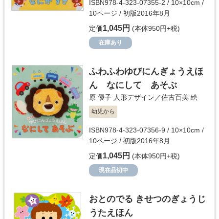
ISBN978-4-323-07355-2 / 10×10cm /
10ページ / 初版2016年8月
1,045円
定価
(本体950円+税)
在庫あり
ふわふわゆびにんぎょうえほ
ん なにして あそぶ
原 優子
人形デザイン／
佐古百美
絵
幼児から
ISBN978-4-323-07356-9 / 10×10cm /
10ページ / 初版2016年8月
1,045円
定価
(本体950円+税)
現在品切中
おとのでる きせつのぎょうじ
うたえほん