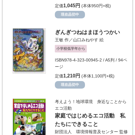
1,045円
定価
(本体950円+税)
現在品切中
ぎんぎつねはまほうつかい
王敏
作／
山口みねやす
絵
小学校低学年から
ISBN978-4-323-00945-2 / A5判 / 94ペ
ージ
1,210円
定価
(本体1,100円+税)
現在品切中
考えよう！地球環境 身近なことから
エコ活動
家庭ではじめるエコ活動 私
たちにできること
財団法人 環境情報普及センター
監修