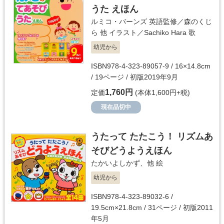
うた えほん
ルミコ・バーンズ
英語監修／
森のくじ
ら 他
イラスト／
Sachiko Hara
歌
幼児から
ISBN978-4-323-89057-9 / 16×14.8cm
/ 19ページ / 初版2019年9月
1,760円
定価
(本体1,600円+税)
現在品切中
うたって たたこう！ リズムあ
そびどうようえほん
たかいよしかず
、他 絵
幼児から
ISBN978-4-323-89032-6 /
19.5cm×21.8cm / 31ページ / 初版2011
年5月