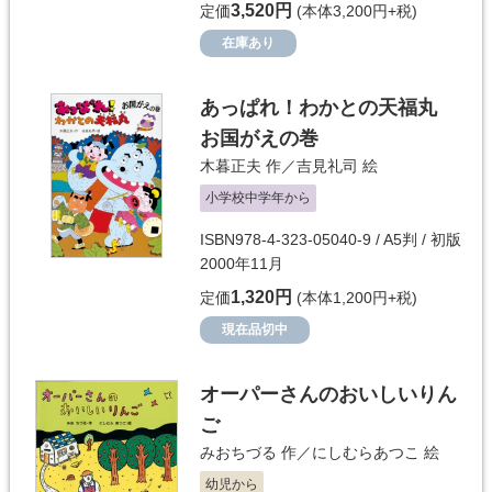
3,520円
定価
(本体3,200円+税)
在庫あり
あっぱれ！わかとの天福丸
お国がえの巻
木暮正夫
作／
吉見礼司
絵
小学校中学年から
ISBN978-4-323-05040-9 / A5判 / 初版
2000年11月
1,320円
定価
(本体1,200円+税)
現在品切中
オーパーさんのおいしいりん
ご
みおちづる
作／
にしむらあつこ
絵
幼児から