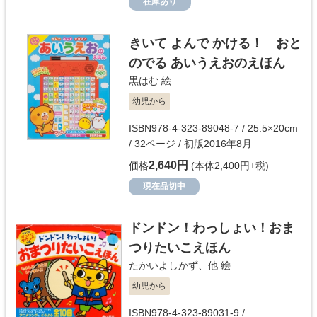
在庫あり
きいて よんで かける！ おと
のでる あいうえおのえほん
黒はむ
絵
幼児から
ISBN978-4-323-89048-7 / 25.5×20cm
/ 32ページ / 初版2016年8月
2,640円
価格
(本体2,400円+税)
現在品切中
ドンドン！わっしょい！おま
つりたいこえほん
たかいよしかず
、他 絵
幼児から
ISBN978-4-323-89031-9 /