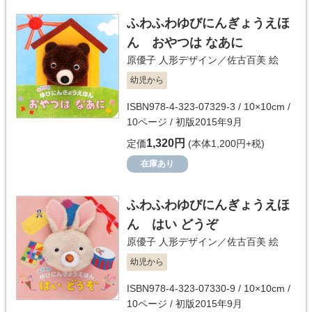
ふわふわゆびにんぎょうえほ
ん おやつは なあに
原優子
人形デザイン／
佐古百美
絵
幼児から
ISBN978-4-323-07329-3 / 10×10cm /
10ページ / 初版2015年9月
1,320円
定価
(本体1,200円+税)
在庫あり
ふわふわゆびにんぎょうえほ
ん はい どうぞ
原優子
人形デザイン／
佐古百美
絵
幼児から
ISBN978-4-323-07330-9 / 10×10cm /
10ページ / 初版2015年9月