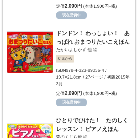
2,090円
定価
(本体1,900円+税)
現在品切中
ドンドン！ わっしょい！ あ
っぱれ おまつりたいこえほん
たかいよしかず 他
絵
幼児から
ISBN978-4-323-89036-4 /
19.7×21.8cm / 27ページ / 初版2015年
3月
2,090円
定価
(本体1,900円+税)
現在品切中
ひとりでひけた！ たのしく
レッスン！ ピアノえほん
森のくじら他
絵