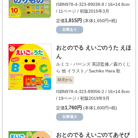
ISBN978-4-323-89038-8 / 16×14.8cm
/ 11ページ / 初版2015年3月
1,815円
定価
(本体1,650円+税)
在庫あり
おとのでる えいごのうた えほ
ん
ルミコ・バーンズ
英語監修／
森のくじ
ら 他
イラスト／
Sachiko Hara
歌
幼児から
ISBN978-4-323-89056-2 / 16×14.8cm
/ 19ページ / 初版2019年9月
1,760円
定価
(本体1,600円+税)
在庫僅少
おとのでる えいごのてあそび