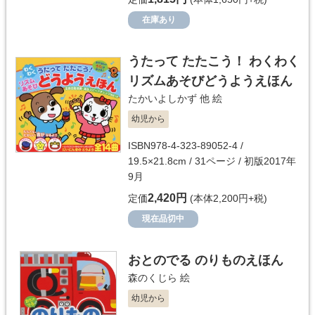
在庫あり
うたって たたこう！ わくわく
リズムあそびどうようえほん
たかいよしかず 他
絵
幼児から
ISBN978-4-323-89052-4 /
19.5×21.8cm / 31ページ / 初版2017年
9月
2,420円
定価
(本体2,200円+税)
現在品切中
おとのでる のりものえほん
森のくじら
絵
幼児から