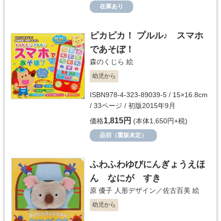
在庫あり
ピカピカ！ プルル♪ スマホ
であそぼ！
森のくじら
絵
幼児から
ISBN978-4-323-89039-5 / 15×16.8cm
/ 33ページ / 初版2015年9月
1,815円
価格
(本体1,650円+税)
品切（重版未定）
ふわふわゆびにんぎょうえほ
ん なにが すき
原 優子
人形デザイン／
佐古百美
絵
幼児から