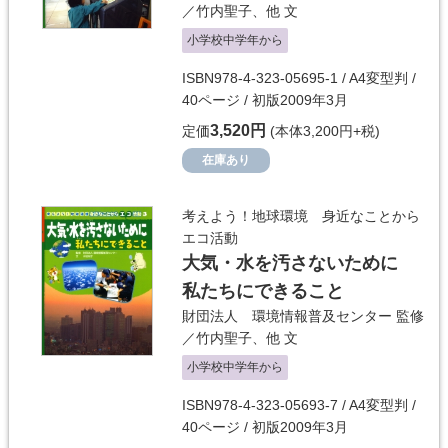
／
竹内聖子
、他 文
小学校中学年から
ISBN978-4-323-05695-1 / A4変型判 /
40ページ / 初版2009年3月
3,520円
定価
(本体3,200円+税)
在庫あり
考えよう！地球環境 身近なことから
エコ活動
大気・水を汚さないために
私たちにできること
財団法人 環境情報普及センター
監修
／
竹内聖子
、他 文
小学校中学年から
ISBN978-4-323-05693-7 / A4変型判 /
40ページ / 初版2009年3月