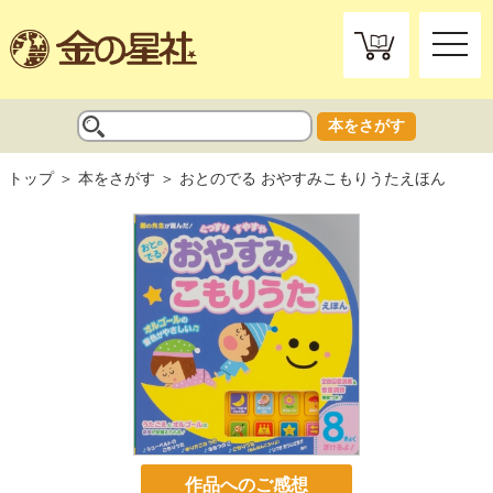
toggle
naviga
本をさがす
トップ
本をさがす
おとのでる おやすみこもりうたえほん
作品へのご感想