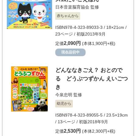
日本音楽脳育協会
監修
赤ちゃんから
ISBN978-4-323-89033-3 / 18×21cm /
23ページ / 初版2013年9月
2,090円
定価
(本体1,900円+税)
現在品切中
どんななきごえ？ おとので
る どうぶつずかん えいごつ
き
今泉忠明
監修
幼児から
ISBN978-4-323-89055-5 / 23.5×19cm
/ 13ページ / 初版2018年9月
2,530円
定価
(本体2,300円+税)