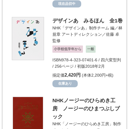
現在品切中
デザインあ みるほん 全1巻
NHK「デザインあ」制作チーム
編／
林
規章
アートディレクション／
佐藤 卓
監修
小学校低学年から
一般
ISBN978-4-323-07401-6 / 四六変型判
/ 256ページ / 初版2018年2月
2,420円
揃定価
(本体2,200円+税)
在庫あり
NHKノージーのひらめき工
房 ノージーのひまつぶしブ
ック
NHK「ノージーのひらめき工房」制作