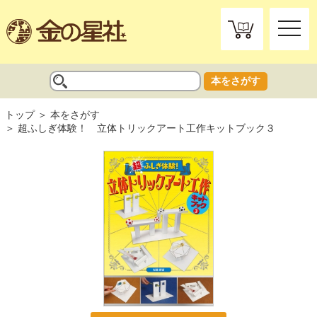
toggle
naviga
本をさがす
トップ
本をさがす
超ふしぎ体験！ 立体トリックアート工作キットブック３