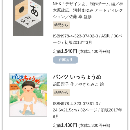
NHK「デザインあ」制作チーム
編／
柿
木原政広
、
河村まゆみ
アートディレク
ション／
佐藤 卓
監修
幼児から
ISBN978-4-323-07402-3 / A5判 / 96ペ
ージ / 初版2018年3月
1,540円
定価
(本体1,400円+税)
在庫あり
パンツ いっちょうめ
苅田澄子
作／
やぎたみこ
絵
幼児から
ISBN978-4-323-07361-3 /
24.6×21.5cm / 32ページ / 初版2017年
9月
1,430円
定価
(本体1,300円+税)