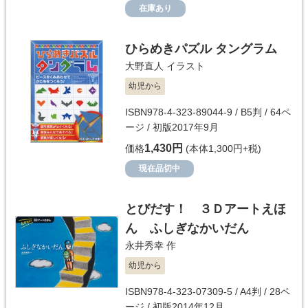
在庫あり
ひらめきパズル タングラム
大野直人
イラスト
幼児から
ISBN978-4-323-89044-9 / B5判 / 64ペ
ージ / 初版2017年9月
1,430円
価格
(本体1,300円+税)
現在品切中
とびだす！ ３Ｄアートえほ
ん ふしぎなかいだん
永井秀幸
作
幼児から
ISBN978-4-323-07309-5 / A4判 / 28ペ
ージ / 初版2014年12月