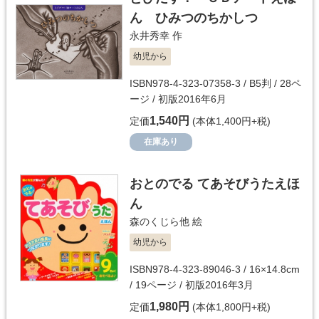
ん ひみつのちかしつ
永井秀幸
作
幼児から
ISBN978-4-323-07358-3 / B5判 / 28ペ
ージ / 初版2016年6月
1,540円
定価
(本体1,400円+税)
在庫あり
おとのでる てあそびうたえほ
ん
森のくじら他
絵
幼児から
ISBN978-4-323-89046-3 / 16×14.8cm
/ 19ページ / 初版2016年3月
1,980円
定価
(本体1,800円+税)