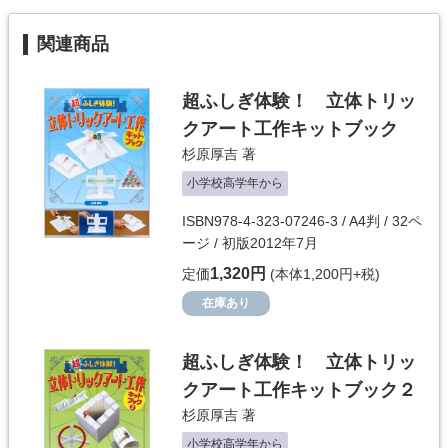
関連商品
超ふしぎ体験！ 立体トリッ
クアート工作キットブック
杉原厚吉
著
小学校高学年から
ISBN978-4-323-07246-3 / A4判 / 32ペ
ージ / 初版2012年7月
1,320円
定価
(本体1,200円+税)
在庫あり
超ふしぎ体験！ 立体トリッ
クアート工作キットブック２
杉原厚吉
著
小学校高学年から