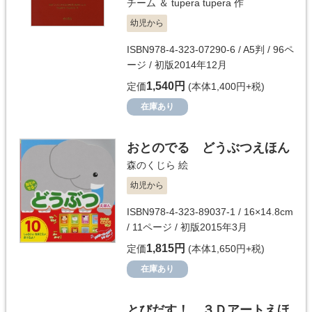
チーム ＆ tupera tupera
作
幼児から
ISBN978-4-323-07290-6 / A5判 / 96ペ
ージ / 初版2014年12月
1,540円
定価
(本体1,400円+税)
在庫あり
おとのでる どうぶつえほん
森のくじら
絵
幼児から
ISBN978-4-323-89037-1 / 16×14.8cm
/ 11ページ / 初版2015年3月
1,815円
定価
(本体1,650円+税)
在庫あり
とびだす！ ３Ｄアートえほ