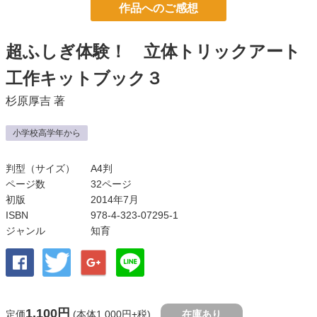
作品へのご感想
超ふしぎ体験！ 立体トリックアート
工作キットブック３
杉原厚吉
著
小学校高学年から
判型（サイズ）
A4判
ページ数
32ページ
初版
2014年7月
ISBN
978-4-323-07295-1
ジャンル
知育
1,100円
定価
(本体1,000円+税)
在庫あり