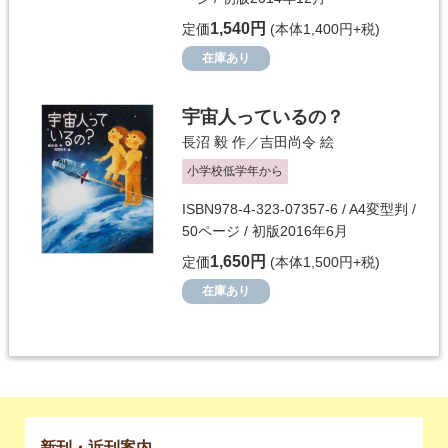
1,540円
定価
(本体1,400円+税)
在庫あり
宇宙人っているの？
長沼 毅
作／
吉田尚令
絵
小学校低学年から
ISBN978-4-323-07357-6 / A4変型判 /
50ページ / 初版2016年6月
1,650円
定価
(本体1,500円+税)
在庫あり
新刊・近刊案内