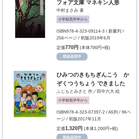
フォア文庫 マネキン人形
中村まさみ
著
小学校高学年から
ISBN978-4-323-09114-3 / 新書判 /
256ページ / 初版2019年6月
770円
定価
(本体700円+税)
現在品切中
ひみつのきもちぎんこう か
ぞくつうちょう できました
ふじもとみさと
作／
田中六大
絵
小学校低学年から
ISBN978-4-323-07397-2 / A5判 / 96ペ
ージ / 初版2017年11月
1,320円
定価
(本体1,200円+税)
現在品切中