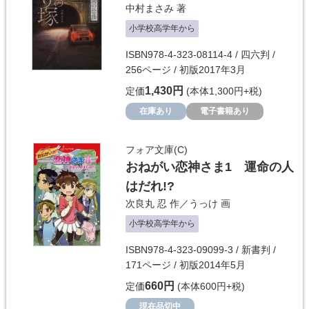
中村まさみ
著
小学校高学年から
ISBN978-4-323-08114-4 / 四六判 /
256ページ / 初版2017年3月
1,430円
定価
(本体1,300円+税)
在庫あり
電子書籍あり
フォア文庫(C)
おねがい恋神さま1 運命の人
はだれ!?
次良丸 忍
作／
うっけ
画
小学校高学年から
ISBN978-4-323-09099-3 / 新書判 /
171ページ / 初版2014年5月
660円
定価
(本体600円+税)
現在品切中