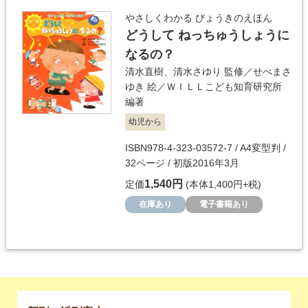
やさしくわかる びょうきのえほん
どうして ねっちゅうしょうに
なるの？
清水直樹
、
清水さゆり
監修／
せべまさ
ゆき
絵／
ＷＩＬＬこども知育研究所
編著
幼児から
ISBN978-4-323-03572-7 / A4変型判 /
32ページ / 初版2016年3月
1,540円
定価
(本体1,400円+税)
在庫あり
電子書籍あり