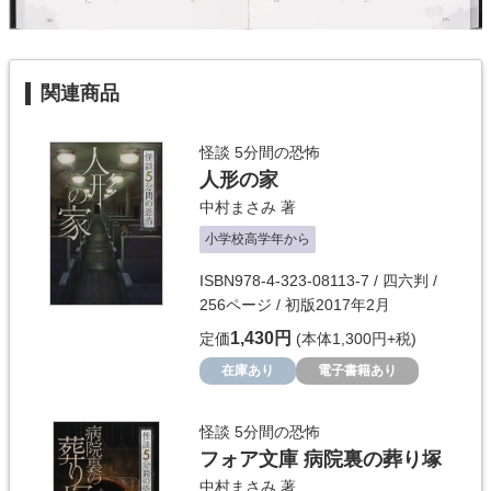
関連商品
怪談 5分間の恐怖
人形の家
中村まさみ
著
小学校高学年から
ISBN978-4-323-08113-7 / 四六判 /
256ページ / 初版2017年2月
1,430円
定価
(本体1,300円+税)
在庫あり
電子書籍あり
怪談 5分間の恐怖
フォア文庫 病院裏の葬り塚
中村まさみ
著