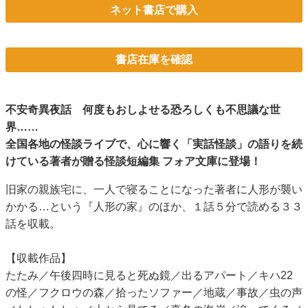
ネット書店で購入
書店在庫を確認
不安奇異夜話 何度もおしよせる恐ろしくも不思議な世
界……
全国各地の怪談ライブで、心に響く「実話怪談」の語りを続
けている著者が贈る怪談短編集 フォア文庫に登場！
旧家の親族宅に、一人で寝ることになった著者に人形が襲い
かかる…という『人形の家』のほか、１話５分で読める３３
話を収載。
【収載作品】
たたみ／午後四時に見ると死ぬ鏡／出るアパート／キハ22
の怪／フクロウの森／拾ったソファー／地蔵／事故／虫の声