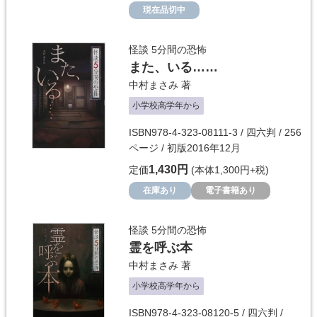
現在品切中
怪談 5分間の恐怖
また、いる……
中村まさみ
著
小学校高学年から
ISBN978-4-323-08111-3 / 四六判 / 256
ページ / 初版2016年12月
1,430円
定価
(本体1,300円+税)
在庫あり
電子書籍あり
怪談 5分間の恐怖
霊を呼ぶ本
中村まさみ
著
小学校高学年から
ISBN978-4-323-08120-5 / 四六判 /