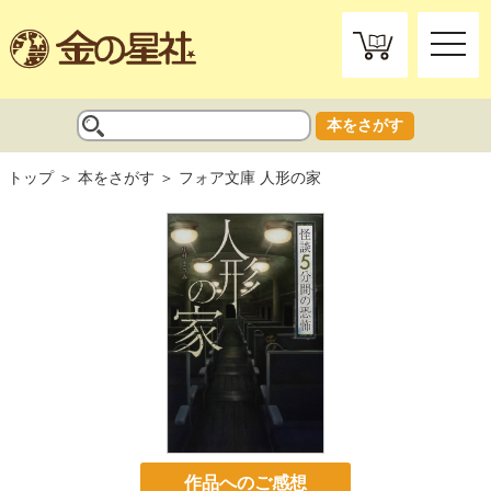
toggle
naviga
本をさがす
トップ
本をさがす
フォア文庫 人形の家
作品へのご感想