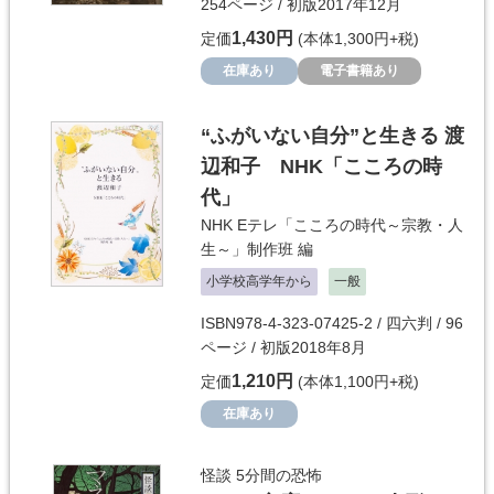
254ページ / 初版2017年12月
1,430円
定価
(本体1,300円+税)
在庫あり
電子書籍あり
“ふがいない自分”と生きる 渡
辺和子 NHK「こころの時
代」
NHK Eテレ「こころの時代～宗教・人
生～」制作班
編
小学校高学年から
一般
ISBN978-4-323-07425-2 / 四六判 / 96
ページ / 初版2018年8月
1,210円
定価
(本体1,100円+税)
在庫あり
怪談 5分間の恐怖