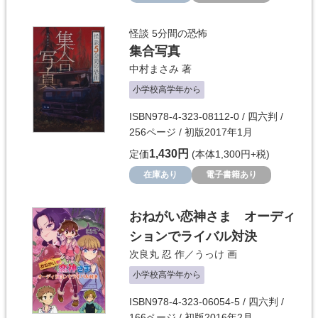
怪談 5分間の恐怖
集合写真
中村まさみ
著
小学校高学年から
ISBN978-4-323-08112-0 / 四六判 /
256ページ / 初版2017年1月
1,430円
定価
(本体1,300円+税)
在庫あり
電子書籍あり
おねがい恋神さま オーディ
ションでライバル対決
次良丸 忍
作／
うっけ
画
小学校高学年から
ISBN978-4-323-06054-5 / 四六判 /
166ページ / 初版2016年2月