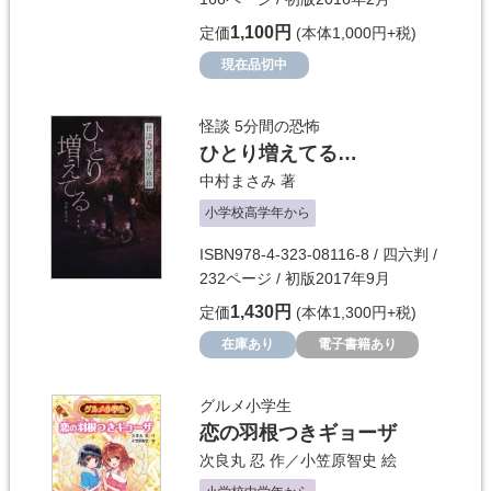
1,100円
定価
(本体1,000円+税)
現在品切中
怪談 5分間の恐怖
ひとり増えてる…
中村まさみ
著
小学校高学年から
ISBN978-4-323-08116-8 / 四六判 /
232ページ / 初版2017年9月
1,430円
定価
(本体1,300円+税)
在庫あり
電子書籍あり
グルメ小学生
恋の羽根つきギョーザ
次良丸 忍
作／
小笠原智史
絵