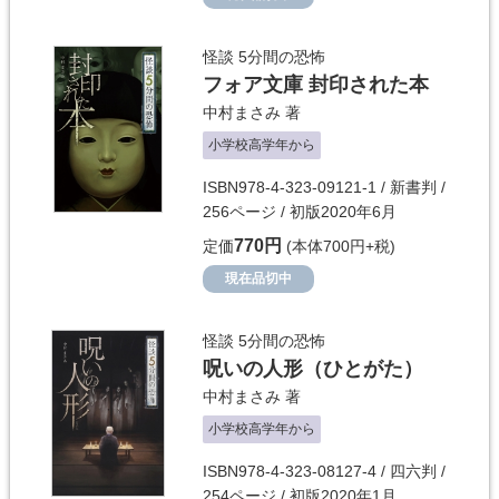
怪談 5分間の恐怖
フォア文庫 封印された本
中村まさみ
著
小学校高学年から
ISBN978-4-323-09121-1 / 新書判 /
256ページ / 初版2020年6月
770円
定価
(本体700円+税)
現在品切中
怪談 5分間の恐怖
呪いの人形（ひとがた）
中村まさみ
著
小学校高学年から
ISBN978-4-323-08127-4 / 四六判 /
254ページ / 初版2020年1月