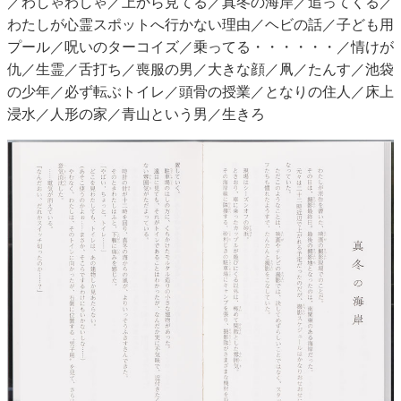
／わしゃわしゃ／上から見てる／真冬の海岸／追ってくる／
わたしが心霊スポットへ行かない理由／ヘビの話／子ども用
プール／呪いのターコイズ／乗ってる・・・・・・／情けが
仇／生霊／舌打ち／喪服の男／大きな顔／凧／たんす／池袋
の少年／必ず転ぶトイレ／頭骨の授業／となりの住人／床上
浸水／人形の家／青山という男／生きろ