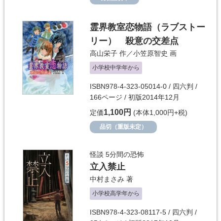
霊界教室恋物語（ラブストー
リー） 殺意の交差点
高山栄子
作／
小笠原智史
画
小学校中学年から
ISBN978-4-323-05014-0 / 四六判 /
166ページ / 初版2014年12月
1,100円
定価
(本体1,000円+税)
品切（重版未定）
怪談 5分間の恐怖
立入禁止
中村まさみ
著
小学校高学年から
ISBN978-4-323-08117-5 / 四六判 /