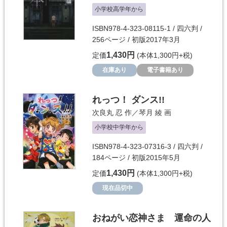
小学校高学年から
ISBN978-4-323-08115-1 / 四六判 /
256ページ / 初版2017年3月
1,430円
定価
(本体1,300円+税)
在庫あり
電子書籍あり
れっつ！ ダンス!!
次良丸 忍
作／
琴月 綾
画
小学校中学年から
ISBN978-4-323-07316-3 / 四六判 /
184ページ / 初版2015年5月
1,430円
定価
(本体1,300円+税)
現在品切中
おねがい恋神さま 運命の人