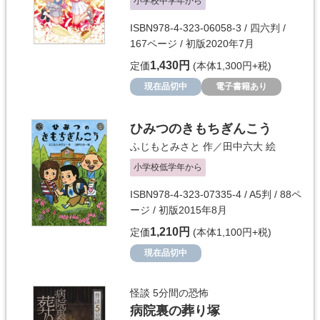
小学校中学年から
ISBN978-4-323-06058-3 / 四六判 /
167ページ / 初版2020年7月
1,430円
定価
(本体1,300円+税)
現在品切中
電子書籍あり
ひみつのきもちぎんこう
ふじもとみさと
作／
田中六大
絵
小学校低学年から
ISBN978-4-323-07335-4 / A5判 / 88ペ
ージ / 初版2015年8月
1,210円
定価
(本体1,100円+税)
現在品切中
怪談 5分間の恐怖
病院裏の葬り塚