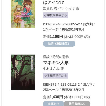
はアイツ!?
次良丸 忍
作／
うっけ
画
小学校高学年から
ISBN978-4-323-06055-2 / 四六判 /
174ページ / 初版2016年8月
1,100円
定価
(本体1,000円+税)
品切（重版未定）
怪談 5分間の恐怖
マネキン人形
中村まさみ
著
小学校高学年から
ISBN978-4-323-08118-2 / 四六判 /
256ページ / 初版2018年2月
1,430円
定価
(本体1,300円+税)
在庫あり
電子書籍あり