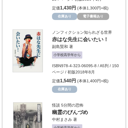
1,430円
定価
(本体1,300円+税)
在庫あり
電子書籍あり
ノンフィクション知られざる世界
赤はな先生に会いたい！
副島賢和
著
小学校高学年から
ISBN978-4-323-06095-8 / A5判 / 150
ページ / 初版2018年8月
1,540円
定価
(本体1,400円+税)
在庫あり
怪談 5分間の恐怖
幽霊のびんづめ
中村まさみ
著
小学校高学年から