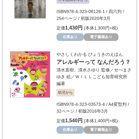
ISBN978-4-323-08128-1 / 四六判 /
254ページ / 初版2020年3月
1,430円
定価
(本体1,300円+税)
在庫あり
電子書籍あり
やさしくわかる びょうきのえほん
アレルギーって なんだろう？
清水直樹
、
清水さゆり
監修／
せべまさ
ゆき
絵／
ＷＩＬＬこども知育研究所
編著
幼児から
ISBN978-4-323-03573-4 / A4変型判 /
32ページ / 初版2016年3月
1,540円
定価
(本体1,400円+税)
在庫あり
電子書籍あり