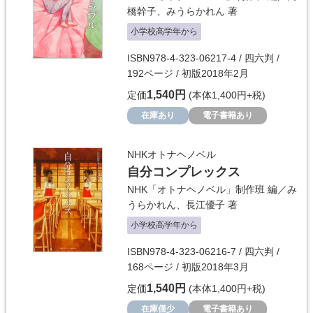
橋幹子
、
みうらかれん
著
小学校高学年から
ISBN978-4-323-06217-4 / 四六判 /
192ページ / 初版2018年2月
1,540円
定価
(本体1,400円+税)
在庫あり
電子書籍あり
NHKオトナヘノベル
自分コンプレックス
NHK「オトナヘノベル」制作班
編／
み
うらかれん
、
長江優子
著
小学校高学年から
ISBN978-4-323-06216-7 / 四六判 /
168ページ / 初版2018年3月
1,540円
定価
(本体1,400円+税)
在庫僅少
電子書籍あり