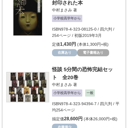
封印された本
中村まさみ
著
小学校高学年から
ISBN978-4-323-08125-0 / 四六判 /
254ページ / 初版2019年3月
1,430円
定価
(本体1,300円+税)
在庫あり
電子書籍あり
怪談 5分間の恐怖完結セッ
ト 全20巻
中村まさみ
著
小学校高学年から
一般
ISBN978-4-323-94394-7 / 四六判 / 平
均254ページ
28,600円
揃定価
(本体26,000円+税)
在庫僅少