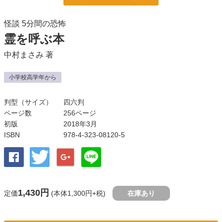
怪談 5分間の恐怖
霊を呼ぶ本
中村まさみ
著
小学校高学年から
判型（サイズ）
四六判
ページ数
256ページ
初版
2018年3月
ISBN
978-4-323-08120-5
1,430円
定価
(本体1,300円+税)
在庫あり