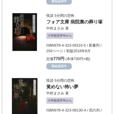
現在品切中
怪談 5分間の恐怖
フォア文庫 病院裏の葬り塚
中村まさみ
著
小学校高学年から
ISBN978-4-323-09110-5 / 新書判 /
256ページ / 初版2018年8月
770円
定価
(本体700円+税)
現在品切中
怪談 5分間の恐怖
覚めない怖い夢
中村まさみ
著
小学校高学年から
ISBN978-4-323-08130-4 / 四六判 /