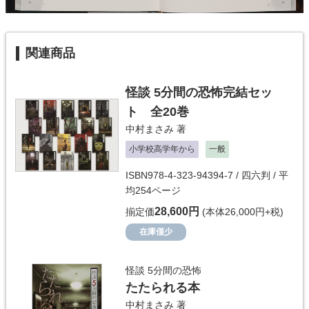
関連商品
怪談 5分間の恐怖完結セッ
ト 全20巻
中村まさみ
著
小学校高学年から
一般
ISBN978-4-323-94394-7 / 四六判 / 平
均254ページ
28,600円
揃定価
(本体26,000円+税)
在庫僅少
怪談 5分間の恐怖
たたられる本
中村まさみ
著