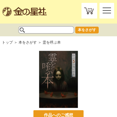
toggle
naviga
本をさがす
トップ
本をさがす
霊を呼ぶ本
作品へのご感想