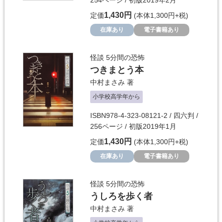
1,430円
定価
(本体1,300円+税)
在庫あり
電子書籍あり
怪談 5分間の恐怖
つきまとう本
中村まさみ
著
小学校高学年から
ISBN978-4-323-08121-2 / 四六判 /
256ページ / 初版2019年1月
1,430円
定価
(本体1,300円+税)
在庫あり
電子書籍あり
怪談 5分間の恐怖
うしろを歩く者
中村まさみ
著