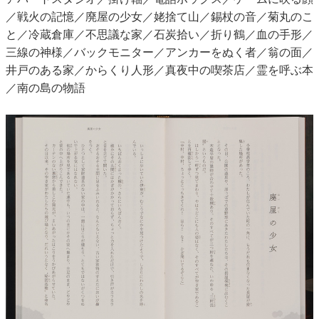
／戦火の記憶／廃屋の少女／姥捨て山／錫杖の音／菊丸のこ
と／冷蔵倉庫／不思議な家／石炭拾い／折り鶴／血の手形／
三線の神様／バックモニター／アンカーをぬく者／翁の面／
井戸のある家／からくり人形／真夜中の喫茶店／霊を呼ぶ本
／南の島の物語