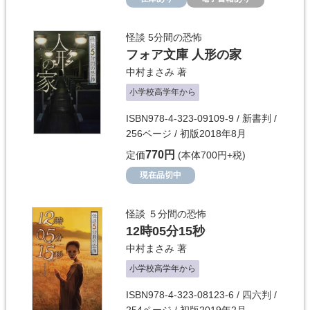
怪談 5分間の恐怖
フォア文庫 人形の家
中村まさみ
著
小学校高学年から
ISBN978-4-323-09109-9 / 新書判 /
256ページ / 初版2018年8月
770円
定価
(本体700円+税)
現在品切中
怪談 ５分間の恐怖
12時05分15秒
中村まさみ
著
小学校高学年から
ISBN978-4-323-08123-6 / 四六判 /
254ページ / 初版2019年2月