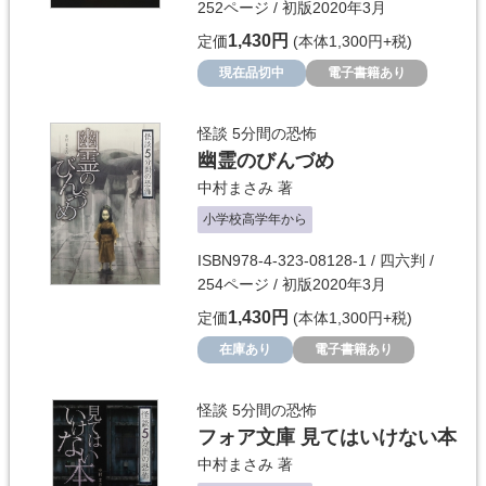
252ページ / 初版2020年3月
1,430円
定価
(本体1,300円+税)
現在品切中
電子書籍あり
怪談 5分間の恐怖
幽霊のびんづめ
中村まさみ
著
小学校高学年から
ISBN978-4-323-08128-1 / 四六判 /
254ページ / 初版2020年3月
1,430円
定価
(本体1,300円+税)
在庫あり
電子書籍あり
怪談 5分間の恐怖
フォア文庫 見てはいけない本
中村まさみ
著