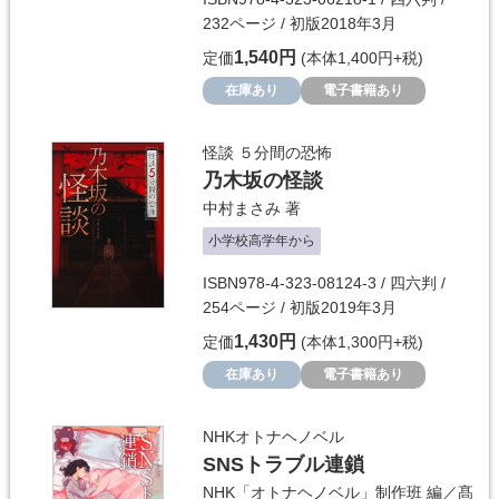
232ページ / 初版2018年3月
1,540円
定価
(本体1,400円+税)
在庫あり
電子書籍あり
怪談 ５分間の恐怖
乃木坂の怪談
中村まさみ
著
小学校高学年から
ISBN978-4-323-08124-3 / 四六判 /
254ページ / 初版2019年3月
1,430円
定価
(本体1,300円+税)
在庫あり
電子書籍あり
NHKオトナヘノベル
SNSトラブル連鎖
NHK「オトナヘノベル」制作班
編／
髙