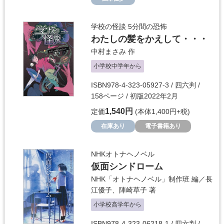
学校の怪談 5分間の恐怖
わたしの髪をかえして・・・
中村まさみ
作
小学校中学年から
ISBN978-4-323-05927-3 / 四六判 /
158ページ / 初版2022年2月
1,540円
定価
(本体1,400円+税)
在庫あり
電子書籍あり
NHKオトナヘノベル
仮面シンドローム
NHK「オトナヘノベル」制作班
編／
長
江優子
、
陣崎草子
著
小学校高学年から
ISBN978-4-323-06218-1 / 四六判 /