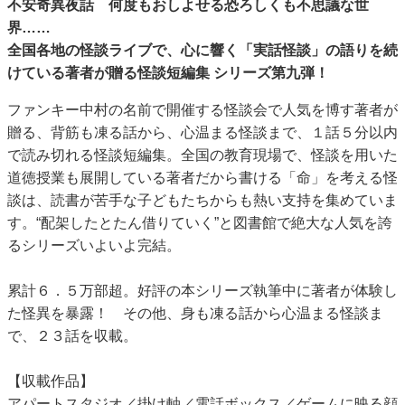
不安奇異夜話 何度もおしよせる恐ろしくも不思議な世
界……
全国各地の怪談ライブで、心に響く「実話怪談」の語りを続
けている著者が贈る怪談短編集 シリーズ第九弾！
ファンキー中村の名前で開催する怪談会で人気を博す著者が
贈る、背筋も凍る話から、心温まる怪談まで、１話５分以内
で読み切れる怪談短編集。全国の教育現場で、怪談を用いた
道徳授業も展開している著者だから書ける「命」を考える怪
談は、読書が苦手な子どもたちからも熱い支持を集めていま
す。“配架したとたん借りていく”と図書館で絶大な人気を誇
るシリーズいよいよ完結。
累計６．５万部超。好評の本シリーズ執筆中に著者が体験し
た怪異を暴露！ その他、身も凍る話から心温まる怪談ま
で、２３話を収載。
【収載作品】
アパートスタジオ／掛け軸／電話ボックス／ゲームに映る顔