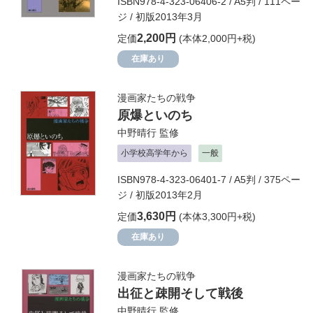
ISBN978-4-323-06406-2 / A5判 / 111ペー
ジ / 初版2013年3月
2,200円
定価
(本体2,000円+税)
在庫あり
漫画家たちの戦争
原爆といのち
中野晴行
監修
小学校高学年から
一般
ISBN978-4-323-06401-7 / A5判 / 375ペー
ジ / 初版2013年2月
3,630円
定価
(本体3,300円+税)
在庫あり
漫画家たちの戦争
出征と疎開そして戦後
中野晴行
監修