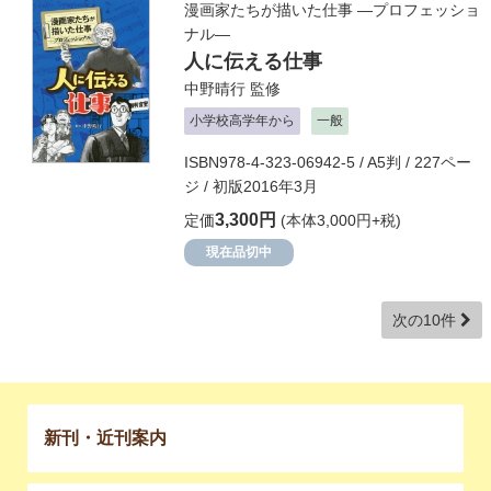
漫画家たちが描いた仕事 ―プロフェッショ
ナル―
人に伝える仕事
中野晴行
監修
小学校高学年から
一般
ISBN978-4-323-06942-5 / A5判 / 227ペー
ジ / 初版2016年3月
3,300円
定価
(本体3,000円+税)
現在品切中
次の10件
新刊・近刊案内