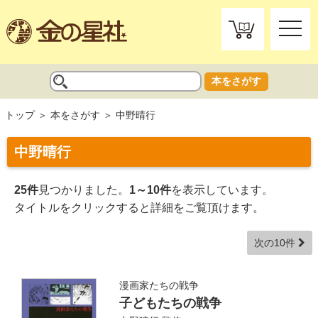
toggle
naviga
本をさがす
トップ
本をさがす
中野晴行
中野晴行
25件
見つかりました。
1～10件
を表示しています。
タイトルをクリックすると詳細をご覧頂けます。
次の10件
漫画家たちの戦争
子どもたちの戦争