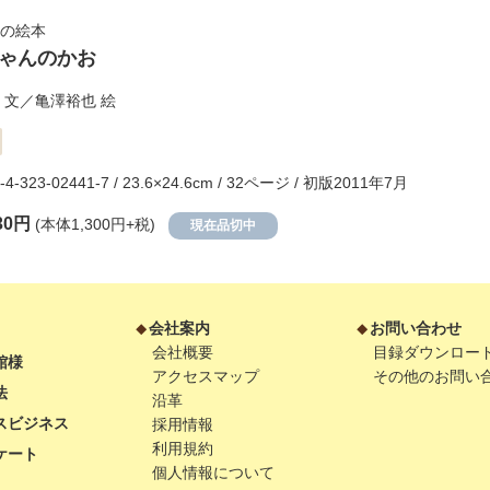
の絵本
ゃんのかお
文／
亀澤裕也
絵
-4-323-02441-7 / 23.6×24.6cm / 32ページ / 初版2011年7月
30円
(本体1,300円+税)
現在品切中
会社案内
お問い合わせ
会社概要
目録ダウンロー
館様
アクセスマップ
その他のお問い
法
沿革
スビジネス
採用情報
利用規約
ケート
個人情報について