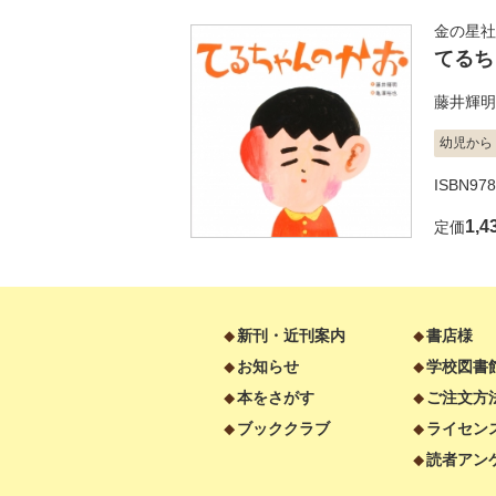
金の星社
てるち
藤井輝明
幼児から
ISBN978
1,4
定価
新刊・近刊案内
書店様
お知らせ
学校図書
本をさがす
ご注文方
ブッククラブ
ライセン
読者アン