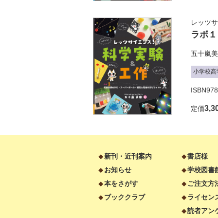
レッツサ
ラボ１
五十嵐美
小学校高
ISBN978
3,3
定価
新刊・近刊案内
書店様
お知らせ
学校図書
本をさがす
ご注文方
ブッククラブ
ライセン
読者アン