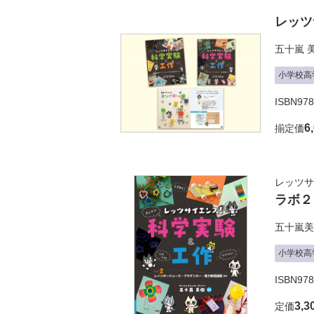
レッツ
五十嵐 
小学校高
ISBN978
6
揃定価
レッツサ
ラボ２
五十嵐美
小学校高
ISBN978
3,3
定価