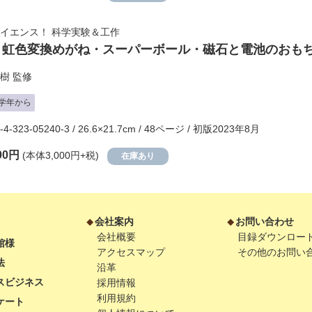
イエンス！ 科学実験＆工作
 虹色変換めがね・スーパーボール・磁石と電池のおもち
樹
監修
学年から
-4-323-05240-3 / 26.6×21.7cm / 48ページ / 初版2023年8月
00円
(本体3,000円+税)
在庫あり
会社案内
お問い合わせ
会社概要
目録ダウンロー
館様
アクセスマップ
その他のお問い
法
沿革
スビジネス
採用情報
利用規約
ケート