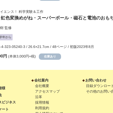
イエンス！ 科学実験＆工作
 虹色変換めがね・スーパーボール・磁石と電池のおもち
樹
監修
学年から
-4-323-05240-3 / 26.6×21.7cm / 48ページ / 初版2023年8月
00円
(本体3,000円+税)
在庫あり
会社案内
お問い合わせ
会社概要
目録ダウンロー
館様
アクセスマップ
その他のお問い
法
沿革
スビジネス
採用情報
利用規約
ケート