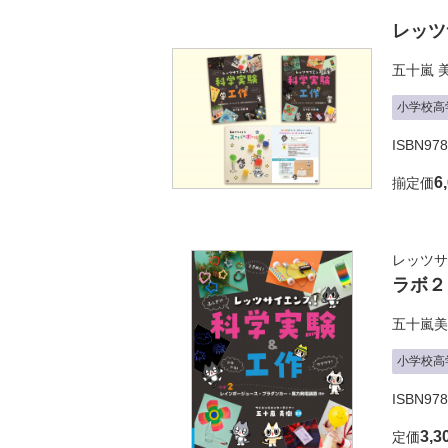
レッツ
五十嵐 
小学校高
ISBN978
6
揃定価
レッツサ
ラボ２
五十嵐美
小学校高
ISBN978
3,3
定価