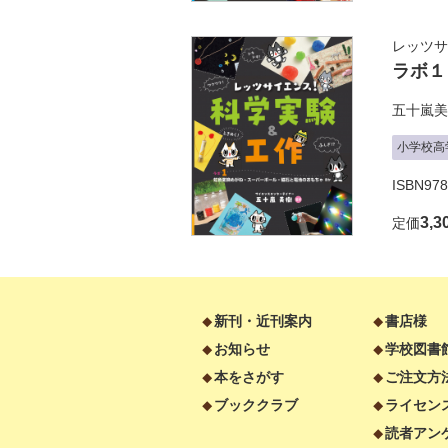
レッツサ
ラボ１
五十嵐美
小学校高
ISBN978
3,3
定価
新刊・近刊案内
書店様
お知らせ
学校図書
本をさがす
ご注文方
ブッククラブ
ライセン
読者アン