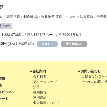
廷
Eテレ「昔話法廷」制作班
編／
今井雅子
原作／
イマセン
法律監修／
伊野孝
学年から
8-4-323-07365-1 / 四六判 / 127ページ / 初版2016年8月
30円
(本体1,300円+税)
在庫あり
電子書籍あり
会社案内
お問い合わせ
会社概要
目録ダウンロー
館様
アクセスマップ
その他のお問い
法
沿革
スビジネス
採用情報
利用規約
ケート
個人情報について