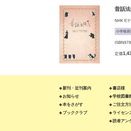
昔話法
NHK 
小学校高
ISBN97
1,4
定価
新刊・近刊案内
書店様
お知らせ
学校図書
本をさがす
ご注文方
ブッククラブ
ライセン
読者アン