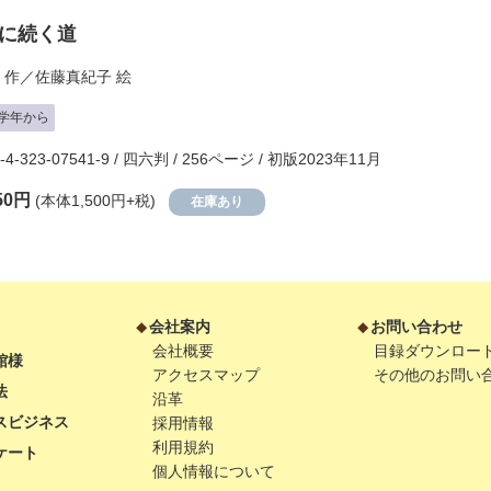
に続く道
作／
佐藤真紀子
絵
学年から
8-4-323-07541-9 / 四六判 / 256ページ / 初版2023年11月
50円
(本体1,500円+税)
在庫あり
会社案内
お問い合わせ
会社概要
目録ダウンロー
館様
アクセスマップ
その他のお問い
法
沿革
スビジネス
採用情報
利用規約
ケート
個人情報について