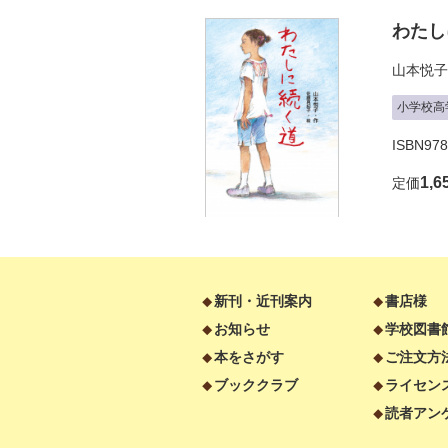
わたし
山本悦子
小学校高
ISBN97
1,6
定価
新刊・近刊案内
書店様
お知らせ
学校図書
本をさがす
ご注文方
ブッククラブ
ライセン
読者アン