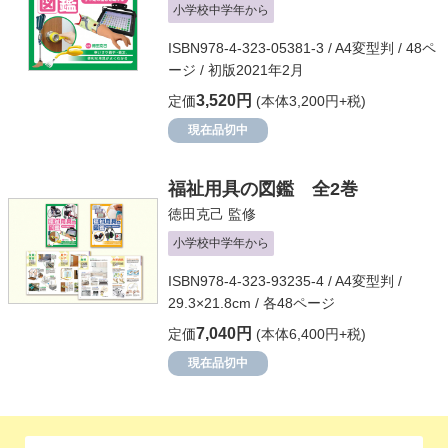
小学校中学年から
ISBN978-4-323-05381-3 / A4変型判 / 48ペ
ージ / 初版2021年2月
3,520円
定価
(本体3,200円+税)
現在品切中
福祉用具の図鑑 全2巻
徳田克己
監修
小学校中学年から
ISBN978-4-323-93235-4 / A4変型判 /
29.3×21.8cm / 各48ページ
7,040円
定価
(本体6,400円+税)
現在品切中