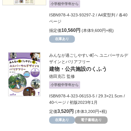
小学校中学年から
ISBN978-4-323-93297-2 / A4変型判 / 各40
ページ
10,560円
揃定価
(本体9,600円+税)
在庫あり
みんなが過ごしやすい町へ ユニバーサルデ
ザインとバリアフリー
建物・公共施設のくふう
徳田克己
監修
小学校中学年から
ISBN978-4-323-06153-5 / 29.3×21.5cm /
40ページ / 初版2023年1月
3,520円
定価
(本体3,200円+税)
在庫あり
電子書籍あり