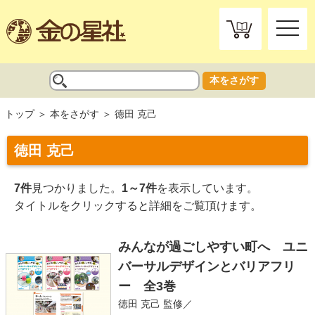
toggle
naviga
本をさがす
トップ
本をさがす
徳田 克己
徳田 克己
7件
見つかりました。
1～7件
を表示しています。
タイトルをクリックすると詳細をご覧頂けます。
みんなが過ごしやすい町へ ユニ
バーサルデザインとバリアフリ
ー 全3巻
徳田 克己
監修／