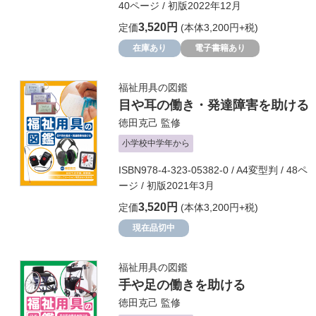
40ページ / 初版2022年12月
3,520円
定価
(本体3,200円+税)
在庫あり
電子書籍あり
福祉用具の図鑑
目や耳の働き・発達障害を助ける
徳田克己
監修
小学校中学年から
ISBN978-4-323-05382-0 / A4変型判 / 48ペ
ージ / 初版2021年3月
3,520円
定価
(本体3,200円+税)
現在品切中
福祉用具の図鑑
手や足の働きを助ける
徳田克己
監修