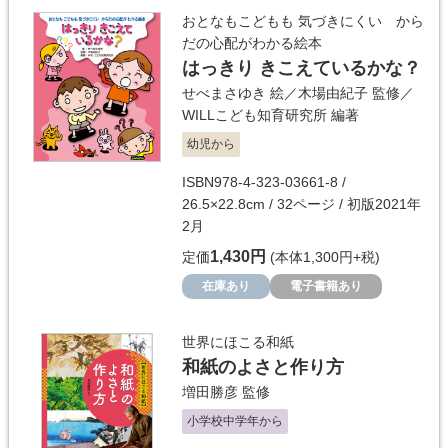
おとなもこどもも 気づきにくい から
だの心配がわかる絵本
はっきり きこえているかな？
せべまさゆき
絵／
木場由紀子
監修／
WILLこども知育研究所
編著
幼児から
ISBN978-4-323-03661-8 /
26.5×22.8cm / 32ページ / 初版2021年
2月
1,430円
定価
(本体1,300円+税)
在庫あり
電子書籍あり
世界にほこる和紙
和紙のよさと作り方
増田勝彦
監修
小学校中学年から