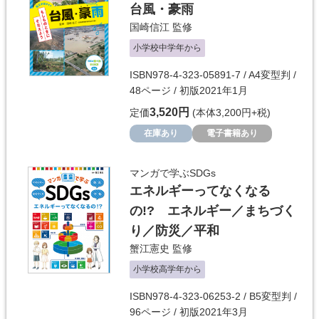
台風・豪雨
国崎信江
監修
小学校中学年から
ISBN978-4-323-05891-7 / A4変型判 /
48ページ / 初版2021年1月
3,520円
定価
(本体3,200円+税)
在庫あり
電子書籍あり
マンガで学ぶSDGs
エネルギーってなくなる
の!? エネルギー／まちづく
り／防災／平和
蟹江憲史
監修
小学校高学年から
ISBN978-4-323-06253-2 / B5変型判 /
96ページ / 初版2021年3月