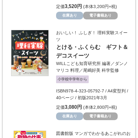
3,520円
定価
(本体3,200円+税)
在庫あり
電子書籍あり
おいしい！ ふしぎ！ 理科実験スイー
ツ
とける・ふくらむ ギフト＆
デコスイーツ
WILLこども知育研究所
編著／
ダンノ
マリコ
料理／
尾嶋好美
科学監修
小学校中学年から
ISBN978-4-323-05792-7 / A4変型判 /
40ページ / 初版2021年3月
3,080円
定価
(本体2,800円+税)
在庫あり
電子書籍あり
図書館版 マンガでわかるあこがれのお