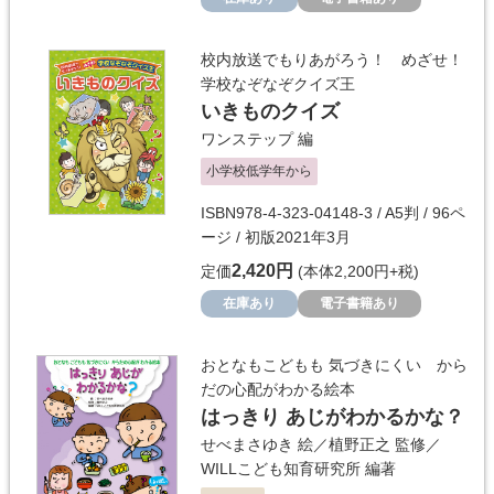
校内放送でもりあがろう！ めざせ！
学校なぞなぞクイズ王
いきものクイズ
ワンステップ
編
小学校低学年から
ISBN978-4-323-04148-3 / A5判 / 96ペ
ージ / 初版2021年3月
2,420円
定価
(本体2,200円+税)
在庫あり
電子書籍あり
おとなもこどもも 気づきにくい から
だの心配がわかる絵本
はっきり あじがわかるかな？
せべまさゆき
絵／
植野正之
監修／
WILLこども知育研究所
編著