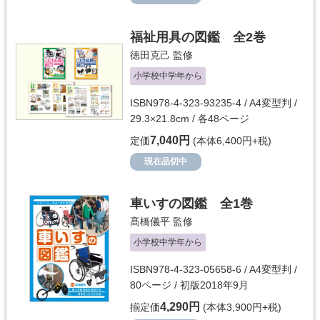
福祉用具の図鑑 全2巻
徳田克己
監修
小学校中学年から
ISBN978-4-323-93235-4 / A4変型判 /
29.3×21.8cm / 各48ページ
7,040円
定価
(本体6,400円+税)
現在品切中
車いすの図鑑 全1巻
髙橋儀平
監修
小学校中学年から
ISBN978-4-323-05658-6 / A4変型判 /
80ページ / 初版2018年9月
4,290円
揃定価
(本体3,900円+税)