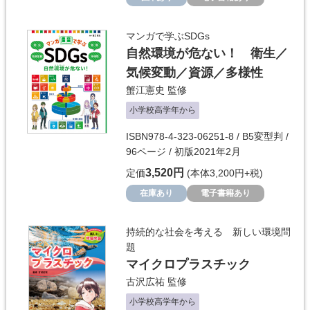
マンガで学ぶSDGs
自然環境が危ない！ 衛生／
気候変動／資源／多様性
蟹江憲史
監修
小学校高学年から
ISBN978-4-323-06251-8 / B5変型判 /
96ページ / 初版2021年2月
3,520円
定価
(本体3,200円+税)
在庫あり
電子書籍あり
持続的な社会を考える 新しい環境問
題
マイクロプラスチック
古沢広祐
監修
小学校高学年から