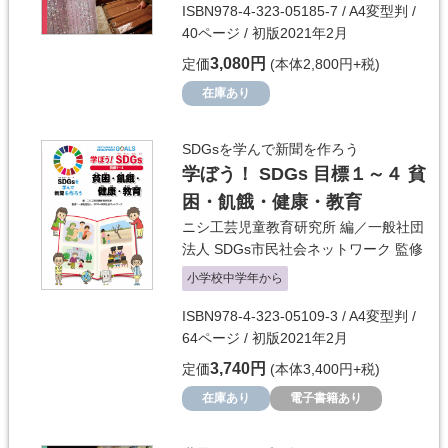
ISBN978-4-323-05185-7 / A4変型判 /
40ページ / 初版2021年2月
3,080円
定価
(本体2,800円+税)
在庫あり
SDGsを学んで新聞を作ろう
学ぼう！ SDGs 目標１～４ 貧
困・飢餓・健康・教育
ニシ工芸児童教育研究所
編／
一般社団
法人 SDGs市民社会ネットワーク
監修
小学校中学年から
ISBN978-4-323-05109-3 / A4変型判 /
64ページ / 初版2021年2月
3,740円
定価
(本体3,400円+税)
在庫あり
電子書籍あり