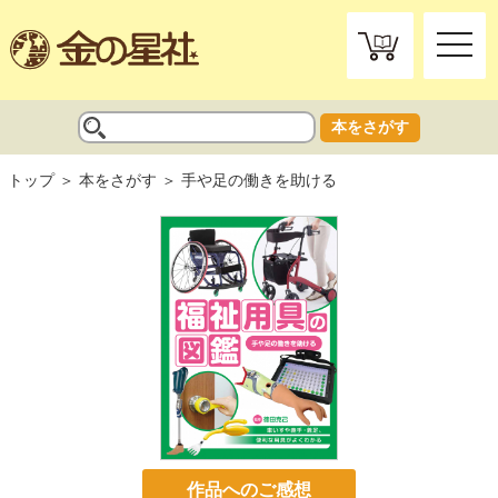
toggle
naviga
本をさがす
トップ
本をさがす
手や足の働きを助ける
作品へのご感想