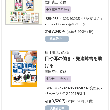
徳田克己
監修
小学校中学年から
ISBN978-4-323-93235-4 / A4変型判 /
29.3×21.8cm / 各48ページ
7,040円
定価
(本体6,400円+税)
現在品切中
福祉用具の図鑑
目や耳の働き・発達障害を助
ける
徳田克己
監修
小学校中学年から
ISBN978-4-323-05382-0 / A4変型判 /
48ページ / 初版2021年3月
3,520円
定価
(本体3,200円+税)
現在品切中