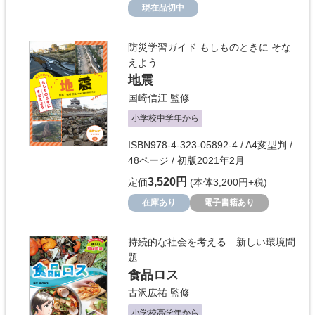
現在品切中
防災学習ガイド もしものときに そな
えよう
地震
国崎信江
監修
小学校中学年から
ISBN978-4-323-05892-4 / A4変型判 /
48ページ / 初版2021年2月
3,520円
定価
(本体3,200円+税)
在庫あり
電子書籍あり
持続的な社会を考える 新しい環境問
題
食品ロス
古沢広祐
監修
小学校高学年から