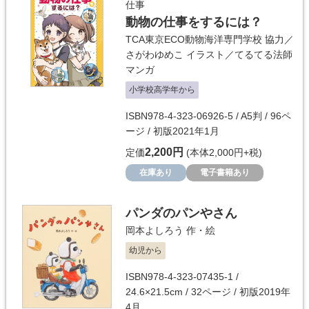
仕事
動物の仕事をするには？
TCA東京ECO動物海洋専門学校
協力／
さがわゆめこ
イラスト／
てるてる法師
マンガ
小学校高学年から
ISBN978-4-323-06926-5 / A5判 / 96ペ
ージ / 初版2021年1月
2,200円
定価
(本体2,000円+税)
在庫あり
電子書籍あり
パンダのパンやさん
岡本よしろう
作・絵
幼児から
ISBN978-4-323-07435-1 /
24.6×21.5cm / 32ページ / 初版2019年
4月