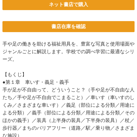
ネット書店で購入
書店在庫を確認
手や足の働きを助ける福祉用具を、豊富な写真と使用場面や
ジャンルごとに解説します。学校での調べ学習に最適なシリ
ーズ。
【もくじ】
●第１章 車いす・義足・義手
手が足が不自由って、どういうこと？（手や足が不自由な人
たち／手や足が不自由でこまること）／車いす（車いすのし
くみ／さまざまな車いす）／義足（部位による分類／用途に
よる分類）／義手（部位による分類／用途による分類／その
ほかの義手）／装具（上半身の装具／下半身の装具）／杖／
歩行器／まちのバリアフリー（道路／駅／乗り物／さまざま
な施設）