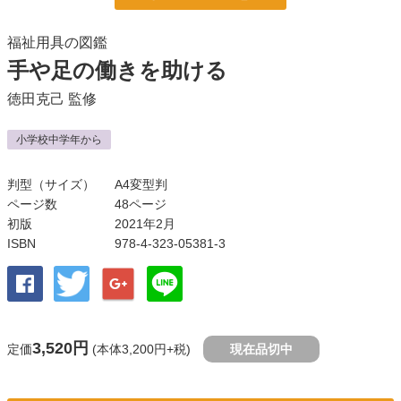
福祉用具の図鑑
手や足の働きを助ける
徳田克己
監修
小学校中学年から
判型（サイズ）
A4変型判
ページ数
48ページ
初版
2021年2月
ISBN
978-4-323-05381-3
3,520円
定価
(本体3,200円+税)
現在品切中