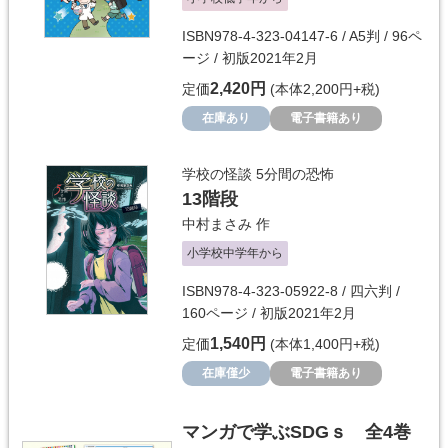
ISBN978-4-323-04147-6 / A5判 / 96ペ
ージ / 初版2021年2月
2,420円
定価
(本体2,200円+税)
在庫あり
電子書籍あり
学校の怪談 5分間の恐怖
13階段
中村まさみ
作
小学校中学年から
ISBN978-4-323-05922-8 / 四六判 /
160ページ / 初版2021年2月
1,540円
定価
(本体1,400円+税)
在庫僅少
電子書籍あり
マンガで学ぶSDGｓ 全4巻