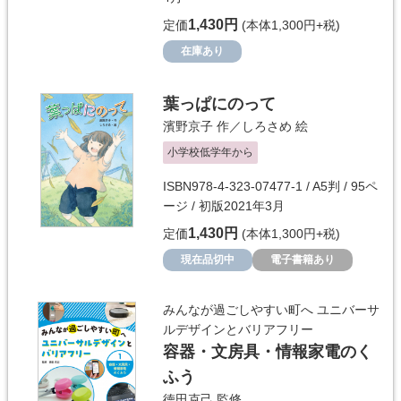
1,430円
定価
(本体1,300円+税)
在庫あり
葉っぱにのって
濱野京子
作／
しろさめ
絵
小学校低学年から
ISBN978-4-323-07477-1 / A5判 / 95ペ
ージ / 初版2021年3月
1,430円
定価
(本体1,300円+税)
現在品切中
電子書籍あり
みんなが過ごしやすい町へ ユニバーサ
ルデザインとバリアフリー
容器・文房具・情報家電のく
ふう
徳田克己
監修