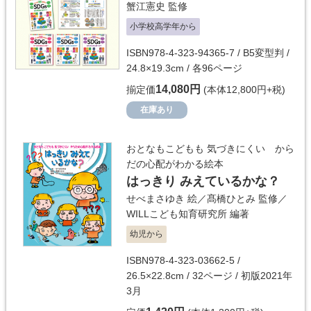
蟹江憲史
監修
小学校高学年から
ISBN978-4-323-94365-7 / B5変型判 /
24.8×19.3cm / 各96ページ
14,080円
揃定価
(本体12,800円+税)
在庫あり
おとなもこどもも 気づきにくい から
だの心配がわかる絵本
はっきり みえているかな？
せべまさゆき
絵／
髙橋ひとみ
監修／
WILLこども知育研究所
編著
幼児から
ISBN978-4-323-03662-5 /
26.5×22.8cm / 32ページ / 初版2021年
3月