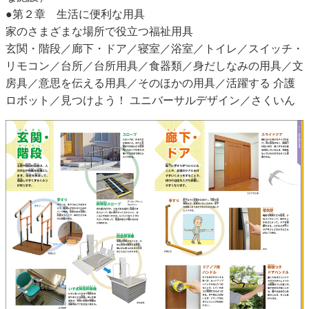
●第２章 生活に便利な用具
家のさまざまな場所で役立つ福祉用具
玄関・階段／廊下・ドア／寝室／浴室／トイレ／スイッチ・
リモコン／台所／台所用具／食器類／身だしなみの用具／文
房具／意思を伝える用具／そのほかの用具／活躍する 介護
ロボット／見つけよう！ ユニバーサルデザイン／さくいん