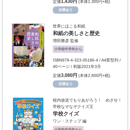
1,430円
定価
(本体1,300円+税)
在庫あり
世界にほこる和紙
和紙の美しさと歴史
増田勝彦
監修
小学校中学年から
ISBN978-4-323-05186-4 / A4変型判 /
40ページ / 初版2021年3月
3,080円
定価
(本体2,800円+税)
在庫あり
校内放送でもりあがろう！ めざせ！
学校なぞなぞクイズ王
学校クイズ
ワン・ステップ
編
小学校低学年から