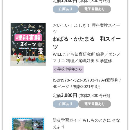
1,430円
定価
(本体1,300円+税)
在庫あり
電子書籍あり
おいしい！ ふしぎ！ 理科実験スイー
ツ
ねばる・かたまる 和スイー
ツ
WILLこども知育研究所
編著／
ダンノ
マリコ
料理／
尾嶋好美
科学監修
小学校中学年から
ISBN978-4-323-05793-4 / A4変型判 /
40ページ / 初版2021年3月
3,080円
定価
(本体2,800円+税)
在庫あり
電子書籍あり
防災学習ガイド もしものときに そな
えよう