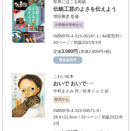
世界にほこる和紙
伝統工芸のよさを伝えよう
増田勝彦
監修
小学校中学年から
ISBN978-4-323-05187-1 / A4変型判 /
40ページ / 初版2021年3月
3,080円
定価
(本体2,800円+税)
現在品切中
こわい絵本
おいで おいで･･･
中村まさみ
作／
松本ジョゴ
絵
幼児から
ISBN978-4-323-04571-9 /
28.6×21.6cm / 32ページ / 初版2021年
3月