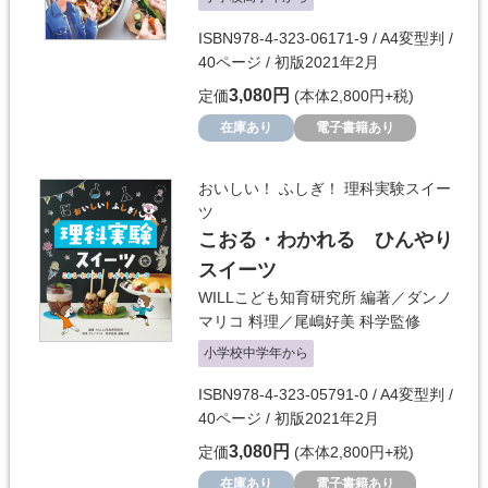
ISBN978-4-323-06171-9 / A4変型判 /
40ページ / 初版2021年2月
3,080円
定価
(本体2,800円+税)
在庫あり
電子書籍あり
おいしい！ ふしぎ！ 理科実験スイー
ツ
こおる・わかれる ひんやり
スイーツ
WILLこども知育研究所
編著／
ダンノ
マリコ
料理／
尾嶋好美
科学監修
小学校中学年から
ISBN978-4-323-05791-0 / A4変型判 /
40ページ / 初版2021年2月
3,080円
定価
(本体2,800円+税)
在庫あり
電子書籍あり