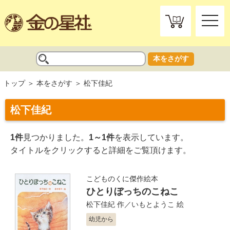
toggle
naviga
本をさがす
トップ
本をさがす
松下佳紀
松下佳紀
1件
見つかりました。
1～1件
を表示しています。
タイトルをクリックすると詳細をご覧頂けます。
こどものくに傑作絵本
ひとりぼっちのこねこ
松下佳紀
作／
いもとようこ
絵
幼児から