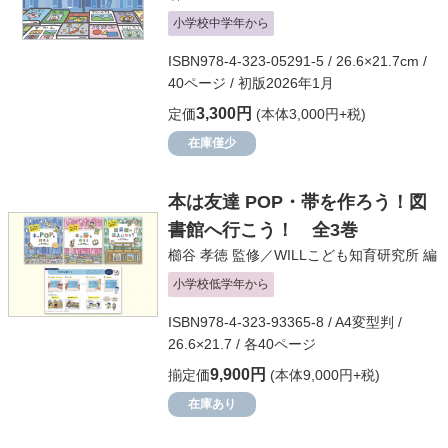
小学校中学年から
ISBN978-4-323-05291-5 / 26.6×21.7cm /
40ページ / 初版2026年1月
3,300円
定価
(本体3,000円+税)
在庫僅少
本は友達 POP・帯を作ろう！図
書館へ行こう！ 全3巻
櫛谷 孝徳
監修／
WILLこども知育研究所
編
小学校低学年から
ISBN978-4-323-93365-8 / A4変型判 /
26.6×21.7 / 各40ページ
9,900円
揃定価
(本体9,000円+税)
在庫あり