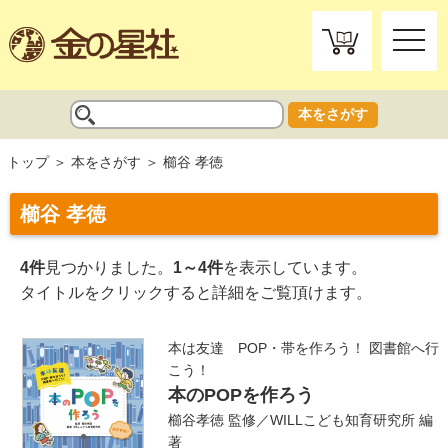
toggle
naviga
本をさがす
トップ
本をさがす
櫛谷 孝徳
櫛谷 孝徳
4件
見つかりました。
1～4件
を表示しています。
タイトルをクリックすると詳細をご覧頂けます。
本は友達 POP・帯を作ろう！ 図書館へ行
こう！
本のPOPを作ろう
櫛谷孝徳
監修／
WILLこども知育研究所
編
著