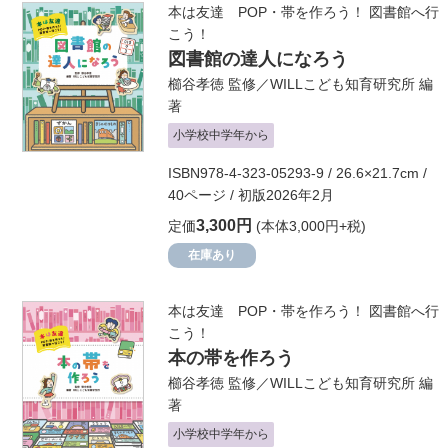
本は友達 POP・帯を作ろう！ 図書館へ行
こう！
図書館の達人になろう
櫛谷孝徳
監修／
WILLこども知育研究所
編
著
小学校中学年から
ISBN978-4-323-05293-9 / 26.6×21.7cm /
40ページ / 初版2026年2月
3,300円
定価
(本体3,000円+税)
在庫あり
本は友達 POP・帯を作ろう！ 図書館へ行
こう！
本の帯を作ろう
櫛谷孝徳
監修／
WILLこども知育研究所
編
著
小学校中学年から