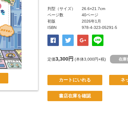
判型（サイズ）
26.6×21.7cm
ページ数
40ページ
初版
2026年1月
ISBN
978-4-323-05291-5
3,300円
定価
(本体3,000円+税)
在庫
カートにいれる
ネ
書店在庫を確認