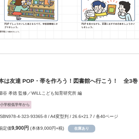
本は友達 POP・帯を作ろう！図書館へ行こう！ 全3巻
櫛谷 孝徳
監修／
WILLこども知育研究所
編
小学校低学年から
ISBN978-4-323-93365-8 / A4変型判 / 26.6×21.7 / 各40ページ
9,900円
揃定価
(本体9,000円+税)
在庫あり