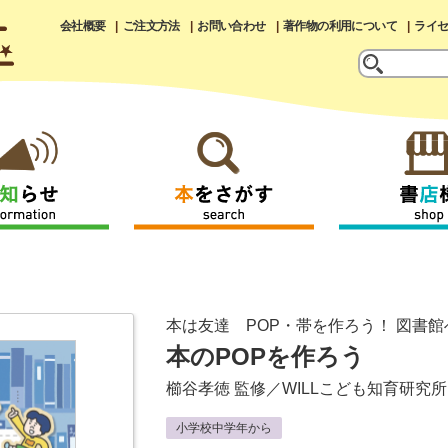
会社概要
ご注文方法
お問い合わせ
著作物の利用について
ライ
本は友達 POP・帯を作ろう！ 図書
本のPOPを作ろう
櫛谷孝徳
監修／
WILLこども知育研究所
小学校中学年から