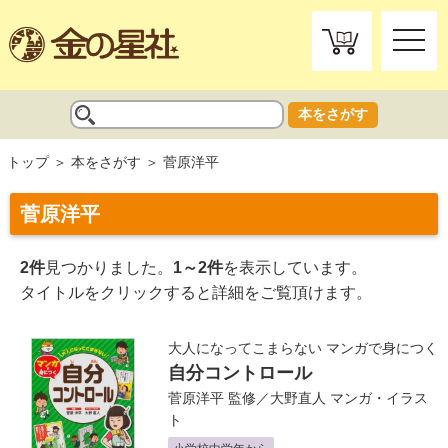
toggle
naviga
本をさがす
トップ
本をさがす
菅原洋平
菅原洋平
2件
見つかりました。
1～2件
を表示しています。
タイトルをクリックすると詳細をご覧頂けます。
大人になってこまらない マンガで身につく
自分コントロール
菅原洋平
監修／
大野直人
マンガ・イラス
ト