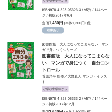
小学校中学年から
ISBN978-4-323-05323-3 / A5判 / 144ペー
ジ / 初版2017年6月
1,430円
定価
(本体1,300円+税)
在庫あり
図書館版 大人になってこまらない マン
ガで身につくシリーズ
図書館版 大人になってこまらな
い マンガで身につく 自分コン
トロール
菅原洋平
監修／
大野直人
マンガ・イラス
ト
小学校中学年から
ISBN978-4-323-05333-2 / A5判 / 144ペー
ジ / 初版2017年12月
2,640円
定価
(本体2,400円+税)