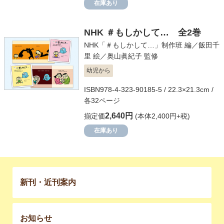
在庫あり
NHK ＃もしかして… 全2巻
NHK「＃もしかして…」制作班
編／
飯田千
里
絵／
奥山眞紀子
監修
幼児から
ISBN978-4-323-90185-5 / 22.3×21.3cm /
各32ページ
2,640円
揃定価
(本体2,400円+税)
在庫あり
新刊・近刊案内
お知らせ