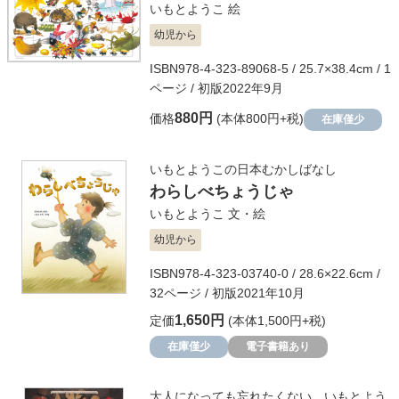
いもとようこ
絵
幼児から
ISBN978-4-323-89068-5 / 25.7×38.4cm / 1
ページ / 初版2022年9月
880円
価格
(本体800円+税)
在庫僅少
いもとようこの日本むかしばなし
わらしべちょうじゃ
いもとようこ
文・絵
幼児から
ISBN978-4-323-03740-0 / 28.6×22.6cm /
32ページ / 初版2021年10月
1,650円
定価
(本体1,500円+税)
在庫僅少
電子書籍あり
大人になっても忘れたくない いもとよう