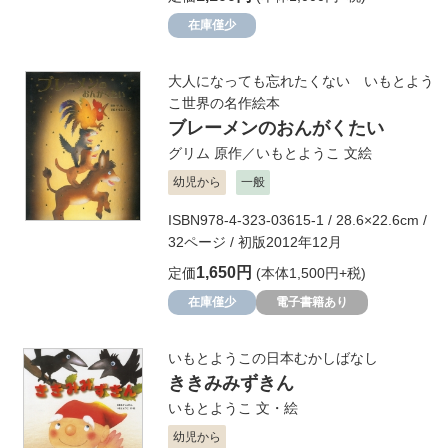
在庫僅少
大人になっても忘れたくない いもとよう
こ世界の名作絵本
ブレーメンのおんがくたい
グリム
原作／
いもとようこ
文絵
幼児から
一般
ISBN978-4-323-03615-1 / 28.6×22.6cm /
32ページ / 初版2012年12月
1,650円
定価
(本体1,500円+税)
在庫僅少
電子書籍あり
いもとようこの日本むかしばなし
ききみみずきん
いもとようこ
文・絵
幼児から