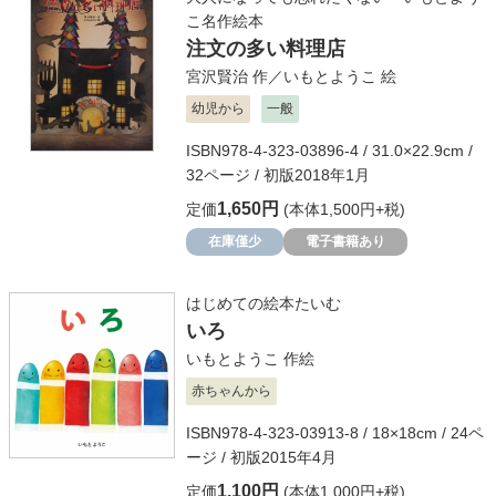
こ名作絵本
注文の多い料理店
宮沢賢治
作／
いもとようこ
絵
幼児から
一般
ISBN978-4-323-03896-4 / 31.0×22.9cm /
32ページ / 初版2018年1月
1,650円
定価
(本体1,500円+税)
在庫僅少
電子書籍あり
はじめての絵本たいむ
いろ
いもとようこ
作絵
赤ちゃんから
ISBN978-4-323-03913-8 / 18×18cm / 24ペ
ージ / 初版2015年4月
1,100円
定価
(本体1,000円+税)