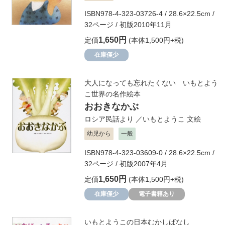
ISBN978-4-323-03726-4 / 28.6×22.5cm /
32ページ / 初版2010年11月
1,650円
定価
(本体1,500円+税)
在庫僅少
大人になっても忘れたくない いもとよう
こ世界の名作絵本
おおきなかぶ
ロシア民話より
／
いもとようこ
文絵
幼児から
一般
ISBN978-4-323-03609-0 / 28.6×22.5cm /
32ページ / 初版2007年4月
1,650円
定価
(本体1,500円+税)
在庫僅少
電子書籍あり
いもとようこの日本むかしばなし