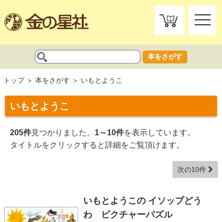
toggle
naviga
本をさがす
トップ
本をさがす
いもとようこ
いもとようこ
205件
見つかりました。
1～10件
を表示しています。
タイトルをクリックすると詳細をご覧頂けます。
次の10件
いもとようこの イソップどう
わ ピクチャーパズル