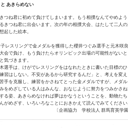
と あきらめない
きつね君に初めて負けてしまいます。もう相撲なんてやめよう･･
るきつね君に出会います。次の年の相撲大会、はたして二人の
想起した絵本。
女子レスリングで金メダルを獲得した櫻井つぐみ選手と元木咲
大会で負け、もう負けたらオリンピック出場の可能性がないと
と気づきます。
木選手は、けがでレスリングをはなれたときに書いた目標のひ
練習はしない。不安があるから研究するんだ」と、考えを変え
苦手を克服し、練習をかさねてとった金メダルですが、メダル
みをめざしている人はみんな、おなじように努力をつみかさね
する姿、あきらめなければ夢はかなうということを、動物たち
んがめざす、いろいろなことにおきかえて読んでみてください
校法人 群馬育英学園 育英大学・