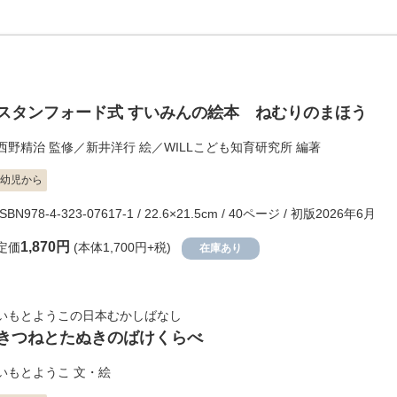
スタンフォード式 すいみんの絵本 ねむりのまほう
西野精治
監修／
新井洋行
絵／
WILLこども知育研究所
編著
幼児から
ISBN978-4-323-07617-1 / 22.6×21.5cm / 40ページ / 初版2026年6月
1,870円
定価
(本体1,700円+税)
在庫あり
いもとようこの日本むかしばなし
きつねとたぬきのばけくらべ
いもとようこ
文・絵