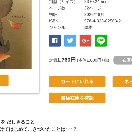
判型（サイズ）
23.6×24.5cm
ページ数
32ページ
初版
2026年6月
ISBN
978-4-323-02503-2
ジャンル
絵本
1,760円
定価
(本体1,600円+税)
在庫
カートにいれる
ネ
書店在庫を確認
を だしきること
けてはじめて、きづいたことは･･･？