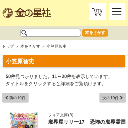
toggle
naviga
本をさがす
トップ
本をさがす
小笠原智史
小笠原智史
50件
見つかりました。
11～20件
を表示しています。
タイトルをクリックすると詳細をご覧頂けます。
前の10件
次の10件
フォア文庫(B)
魔界屋リリー17 恐怖の魔界霊国