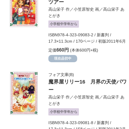
ツアー
高山栄子
作／
小笠原智史
画／
高山栄子
あ
とがき
小学校中学年から
ISBN978-4-323-09083-2 / 新書判 /
17.3×11.3cm / 170ページ / 初版2011年6月
660円
定価
(本体600円+税)
現在品切中
フォア文庫(B)
魔界屋リリー16 月界の天使パワ
ー
高山栄子
作／
小笠原智史
画／
高山栄子
あ
とがき
小学校中学年から
ISBN978-4-323-09081-8 / 新書判 /