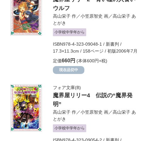
ウルフ
高山栄子
作／
小笠原智史
画／
高山栄子
あ
とがき
小学校中学年から
ISBN978-4-323-09048-1 / 新書判 /
17.3×11.3cm / 158ページ / 初版2006年7月
660円
定価
(本体600円+税)
現在品切中
フォア文庫(B)
魔界屋リリー4 伝説の“魔界発
明”
高山栄子
作／
小笠原智史
画／
高山栄子
あ
とがき
小学校中学年から
ISBN978-4-323-09054-2 / 新書判 /