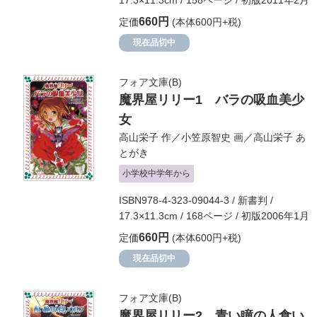
17.3×11.3cm / 158ページ / 初版2011年2月
660円
定価
(本体600円+税)
現在品切中
フォア文庫(B)
魔界屋リリー1 バラの吸血美少
女
高山栄子
作／
小笠原智史
画／
高山栄子
あ
とがき
小学校中学年から
ISBN978-4-323-09044-3 / 新書判 /
17.3×11.3cm / 168ページ / 初版2006年1月
660円
定価
(本体600円+税)
現在品切中
フォア文庫(B)
魔界屋リリー2 青い瞳の人食い