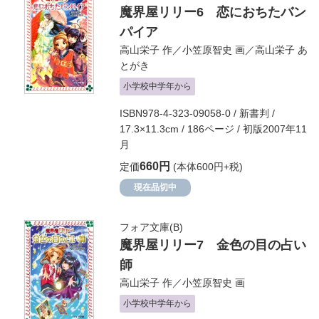
魔界屋リリー6 恋におちたバン
パイア
高山栄子
作／
小笠原智史
画／
高山栄子
あ
とがき
小学校中学年から
ISBN978-4-323-09058-0 / 新書判 /
17.3×11.3cm / 186ページ / 初版2007年11
月
660円
定価
(本体600円+税)
現在品切中
フォア文庫(B)
魔界屋リリー7 金色の目の占い
師
高山栄子
作／
小笠原智史
画
小学校中学年から