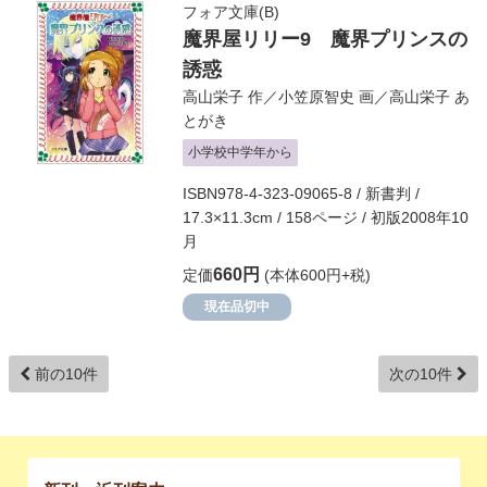
フォア文庫(B)
魔界屋リリー9 魔界プリンスの
誘惑
高山栄子
作／
小笠原智史
画／
高山栄子
あ
とがき
小学校中学年から
ISBN978-4-323-09065-8 / 新書判 /
17.3×11.3cm / 158ページ / 初版2008年10
月
660円
定価
(本体600円+税)
現在品切中
前の10件
次の10件