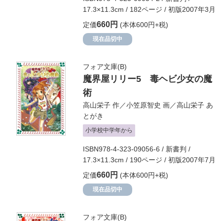
17.3×11.3cm / 182ページ / 初版2007年3月
660円
定価
(本体600円+税)
現在品切中
フォア文庫(B)
魔界屋リリー5 毒ヘビ少女の魔
術
高山栄子
作／
小笠原智史
画／
高山栄子
あ
とがき
小学校中学年から
ISBN978-4-323-09056-6 / 新書判 /
17.3×11.3cm / 190ページ / 初版2007年7月
660円
定価
(本体600円+税)
現在品切中
フォア文庫(B)