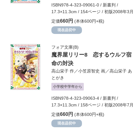
ISBN978-4-323-09061-0 / 新書判 /
17.3×11.3cm / 154ページ / 初版2008年3月
660円
定価
(本体600円+税)
現在品切中
フォア文庫(B)
魔界屋リリー8 恋するウルフ宿
命の対決
高山栄子
作／
小笠原智史
画／
高山栄子
あ
とがき
小学校中学年から
ISBN978-4-323-09063-4 / 新書判 /
17.3×11.3cm / 158ページ / 初版2008年7月
660円
定価
(本体600円+税)
現在品切中