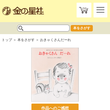
toggle
naviga
本をさがす
トップ
本をさがす
おきゃくさんだーれ
作品へのご感想