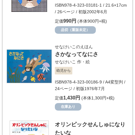
ISBN978-4-323-03181-1 / 21.6×17cm
/ 26ページ / 初版2002年6月
990円
定価
(本体900円+税)
品切（重版未定）
せなけいこのえほん
さかなってなにさ
せなけいこ
作・絵
幼児から
ISBN978-4-323-00186-9 / A4変型判 /
24ページ / 初版1976年7月
1,430円
定価
(本体1,300円+税)
在庫あり
オリンピックせんしゅになり
たいな