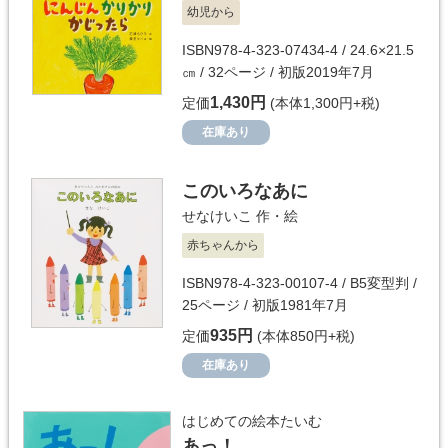
幼児から
ISBN978-4-323-07434-4 / 24.6×21.5
㎝ / 32ページ / 初版2019年7月
1,430円
定価
(本体1,300円+税)
在庫あり
このいろなあに
せなけいこ
作・絵
赤ちゃんから
ISBN978-4-323-00107-4 / B5変型判 /
25ページ / 初版1981年7月
935円
定価
(本体850円+税)
在庫あり
はじめての絵本たいむ
あっ！