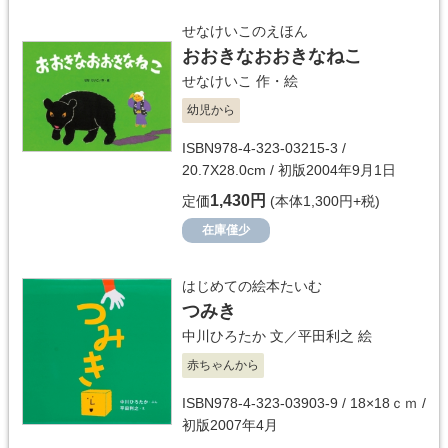
せなけいこのえほん
おおきなおおきなねこ
せなけいこ
作・絵
幼児から
ISBN978-4-323-03215-3 /
20.7X28.0cm / 初版2004年9月1日
1,430円
定価
(本体1,300円+税)
在庫僅少
はじめての絵本たいむ
つみき
中川ひろたか
文／
平田利之
絵
赤ちゃんから
ISBN978-4-323-03903-9 / 18×18ｃｍ /
初版2007年4月