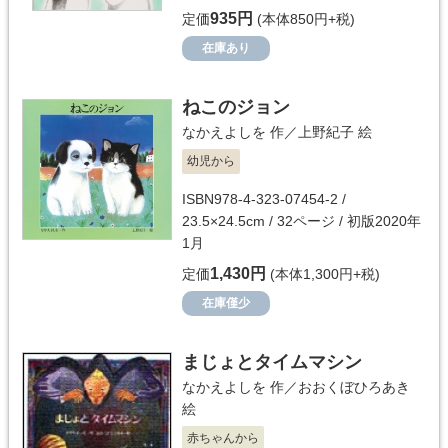
935円
定価
(本体850円+税)
在庫あり
ねこのジョン
なかえよしを
作／
上野紀子
絵
幼児から
ISBN978-4-323-07454-2 /
23.5×24.5cm / 32ページ / 初版2020年
1月
1,430円
定価
(本体1,300円+税)
在庫僅少
まじょとタイムマシン
なかえよしを
作／
おおくぼひろあき
絵
赤ちゃんから