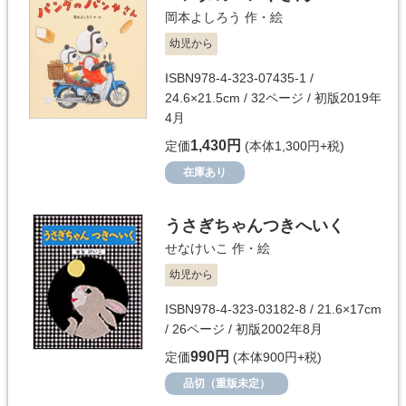
岡本よしろう
作・絵
幼児から
ISBN978-4-323-07435-1 /
24.6×21.5cm / 32ページ / 初版2019年
4月
1,430円
定価
(本体1,300円+税)
在庫あり
うさぎちゃんつきへいく
せなけいこ
作・絵
幼児から
ISBN978-4-323-03182-8 / 21.6×17cm
/ 26ページ / 初版2002年8月
990円
定価
(本体900円+税)
品切（重版未定）