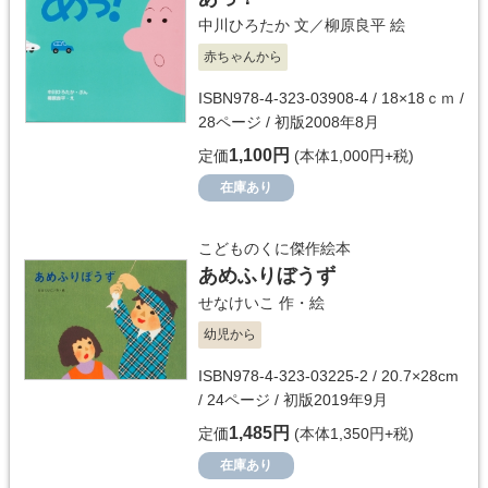
中川ひろたか
文／
柳原良平
絵
赤ちゃんから
ISBN978-4-323-03908-4 / 18×18ｃｍ /
28ページ / 初版2008年8月
1,100円
定価
(本体1,000円+税)
在庫あり
こどものくに傑作絵本
あめふりぼうず
せなけいこ
作・絵
幼児から
ISBN978-4-323-03225-2 / 20.7×28cm
/ 24ページ / 初版2019年9月
1,485円
定価
(本体1,350円+税)
在庫あり