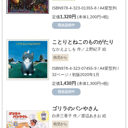
ISBN978-4-323-01355-8 / A4変型判
1,320円
定価
(本体1,200円+税)
現在品切中
ことりとねこのものがたり
なかえよしを
作／
上野紀子
絵
幼児から
ISBN978-4-323-07455-9 / A4変型判 /
32ページ / 初版2020年1月
1,430円
定価
(本体1,300円+税)
現在品切中
ゴリラのパンやさん
白井三香子
作／
渡辺あきお
絵
幼児から