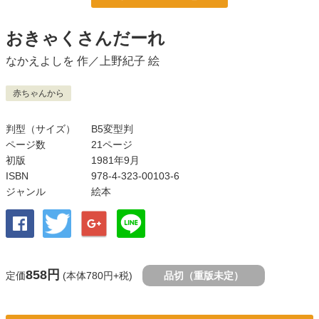
おきゃくさんだーれ
なかえよしを
作／
上野紀子
絵
赤ちゃんから
判型（サイズ）
B5変型判
ページ数
21ページ
初版
1981年9月
ISBN
978-4-323-00103-6
ジャンル
絵本
858円
定価
(本体780円+税)
品切（重版未定）