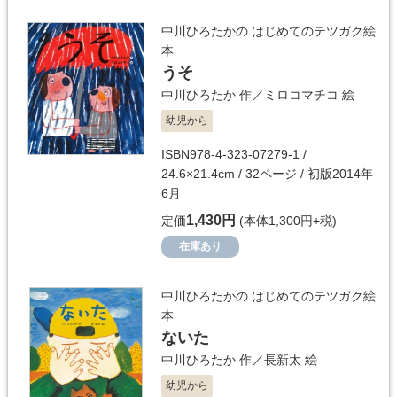
中川ひろたかの はじめてのテツガク絵
本
うそ
中川ひろたか
作／
ミロコマチコ
絵
幼児から
ISBN978-4-323-07279-1 /
24.6×21.4cm / 32ページ / 初版2014年
6月
1,430円
定価
(本体1,300円+税)
在庫あり
中川ひろたかの はじめてのテツガク絵
本
ないた
中川ひろたか
作／
長新太
絵
幼児から