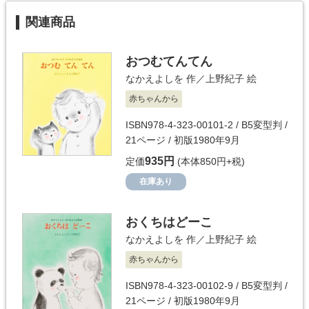
関連商品
おつむてんてん
なかえよしを
作／
上野紀子
絵
赤ちゃんから
ISBN978-4-323-00101-2 / B5変型判 /
21ページ / 初版1980年9月
935円
定価
(本体850円+税)
在庫あり
おくちはどーこ
なかえよしを
作／
上野紀子
絵
赤ちゃんから
ISBN978-4-323-00102-9 / B5変型判 /
21ページ / 初版1980年9月