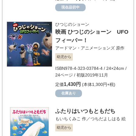
現在品切中
ひつじのショーン
映画 ひつじのショーン UFO
フィーバー！
アードマン・アニメーションズ
原作
幼児から
ISBN978-4-323-03784-4 / 24×24cm /
24ページ / 初版2019年11月
1,430円
定価
(本体1,300円+税)
在庫あり
ふたりはいつもともだち
もいちくみこ
作／
つちだよしはる
絵
幼児から