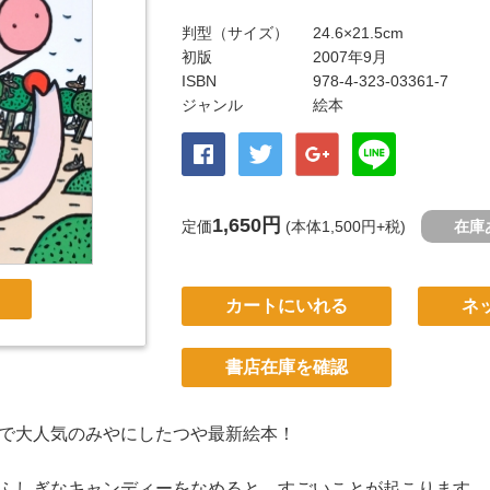
判型（サイズ）
24.6×21.5cm
初版
2007年9月
ISBN
978-4-323-03361-7
ジャンル
絵本
1,650円
定価
(本体1,500円+税)
在庫
カートにいれる
ネ
書店在庫を確認
で大人気のみやにしたつや最新絵本！
ふしぎなキャンディーをなめると、すごいことが起こります。