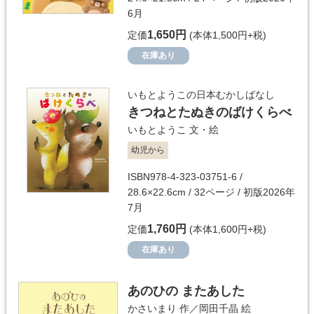
6月
1,650円
定価
(本体1,500円+税)
在庫あり
いもとようこの日本むかしばなし
きつねとたぬきのばけくらべ
いもとようこ
文・絵
幼児から
ISBN978-4-323-03751-6 /
28.6×22.6cm / 32ページ / 初版2026年
7月
1,760円
定価
(本体1,600円+税)
在庫あり
あのひの またあした
かさいまり
作／
岡田千晶
絵