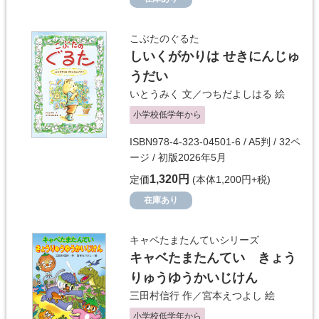
こぶたのぐるた
しいくがかりは せきにんじゅ
うだい
いとうみく
文／
つちだよしはる
絵
小学校低学年から
ISBN978-4-323-04501-6 / A5判 / 32ペ
ージ / 初版2026年5月
1,320円
定価
(本体1,200円+税)
在庫あり
キャベたまたんていシリーズ
キャベたまたんてい きょう
りゅうゆうかいじけん
三田村信行
作／
宮本えつよし
絵
小学校低学年から