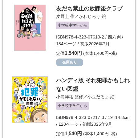
友だち禁止の放課後クラブ
麦野圭
作／
かわじろう
絵
小学校中学年から
ISBN978-4-323-07610-2 / 四六判 /
184ページ / 初版2026年7月
1,540円
定価
(本体1,400円+税)
在庫あり
ハンディ版 それ犯罪かもしれ
ない図鑑
小島洋祐
監修／
小豆だるま
絵
小学校中学年から
ISBN978-4-323-07217-3 / 19×14.8cm
/ 128ページ / 初版2025年9月
1,540円
定価
(本体1,400円+税)