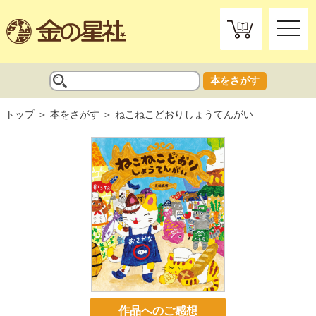
toggle
naviga
本をさがす
トップ
本をさがす
ねこねこどおりしょうてんがい
作品へのご感想