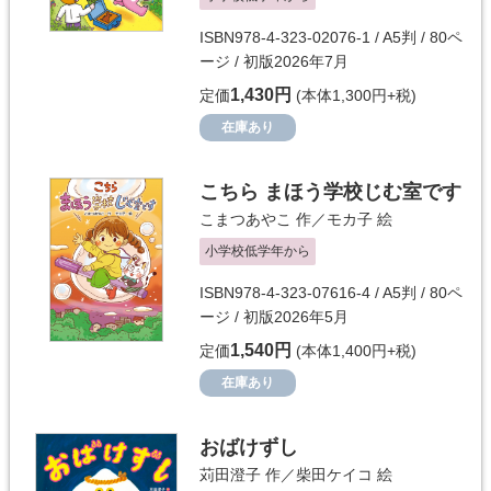
ISBN978-4-323-02076-1 / A5判 / 80ペ
ージ / 初版2026年7月
1,430円
定価
(本体1,300円+税)
在庫あり
こちら まほう学校じむ室です
こまつあやこ
作／
モカ子
絵
小学校低学年から
ISBN978-4-323-07616-4 / A5判 / 80ペ
ージ / 初版2026年5月
1,540円
定価
(本体1,400円+税)
在庫あり
おばけずし
苅田澄子
作／
柴田ケイコ
絵