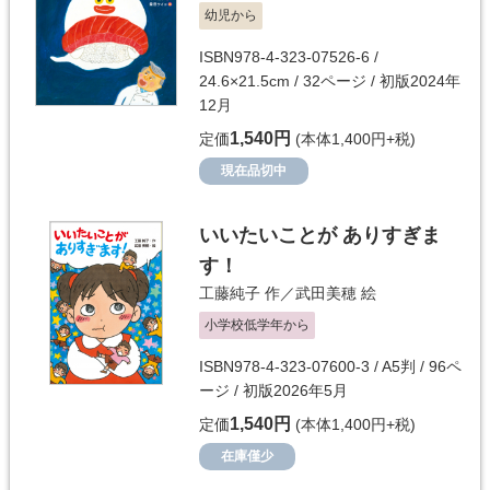
幼児から
ISBN978-4-323-07526-6 /
24.6×21.5cm / 32ページ / 初版2024年
12月
1,540円
定価
(本体1,400円+税)
現在品切中
いいたいことが ありすぎま
す！
工藤純子
作／
武田美穂
絵
小学校低学年から
ISBN978-4-323-07600-3 / A5判 / 96ペ
ージ / 初版2026年5月
1,540円
定価
(本体1,400円+税)
在庫僅少