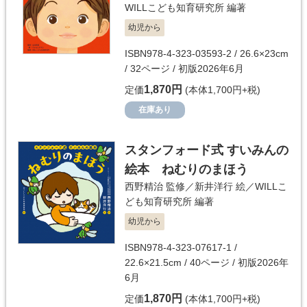
WILLこども知育研究所
編著
幼児から
ISBN978-4-323-03593-2 / 26.6×23cm
/ 32ページ / 初版2026年6月
1,870円
定価
(本体1,700円+税)
在庫あり
スタンフォード式 すいみんの
絵本 ねむりのまほう
西野精治
監修／
新井洋行
絵／
WILLこ
ども知育研究所
編著
幼児から
ISBN978-4-323-07617-1 /
22.6×21.5cm / 40ページ / 初版2026年
6月
1,870円
定価
(本体1,700円+税)