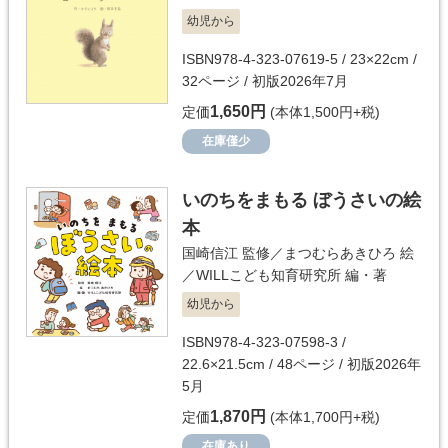
幼児から
ISBN978-4-323-07619-5 / 23×22cm /
32ページ / 初版2026年7月
1,650円
定価
(本体1,500円+税)
在庫僅少
いのちをまもる ぼうさいの絵
本
国崎信江
監修／
まつむらあきひろ
絵
／
WILLこども知育研究所
編・著
幼児から
ISBN978-4-323-07598-3 /
22.6×21.5cm / 48ページ / 初版2026年
5月
1,870円
定価
(本体1,700円+税)
在庫あり