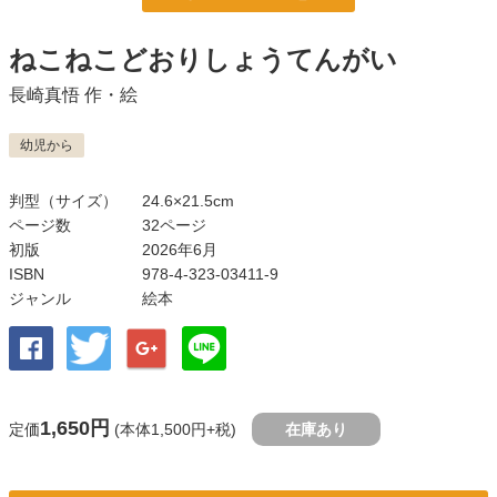
ねこねこどおりしょうてんがい
長崎真悟
作・絵
幼児から
判型（サイズ）
24.6×21.5cm
ページ数
32ページ
初版
2026年6月
ISBN
978-4-323-03411-9
ジャンル
絵本
1,650円
定価
(本体1,500円+税)
在庫あり