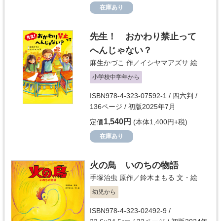
在庫あり
先生！ おかわり禁止って
へんじゃない？
麻生かづこ
作／
イシヤマアズサ
絵
小学校中学年から
ISBN978-4-323-07592-1 / 四六判 /
136ページ / 初版2025年7月
1,540円
定価
(本体1,400円+税)
在庫あり
火の鳥 いのちの物語
手塚治虫
原作／
鈴木まもる
文・絵
幼児から
ISBN978-4-323-02492-9 /