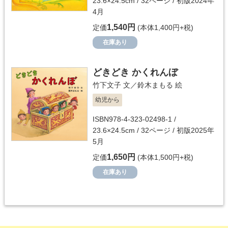
23.6×24.5cm / 32ページ / 初版2024年
4月
1,540円
定価
(本体1,400円+税)
在庫あり
どきどき かくれんぼ
竹下文子
文／
鈴木まもる
絵
幼児から
ISBN978-4-323-02498-1 /
23.6×24.5cm / 32ページ / 初版2025年
5月
1,650円
定価
(本体1,500円+税)
在庫あり