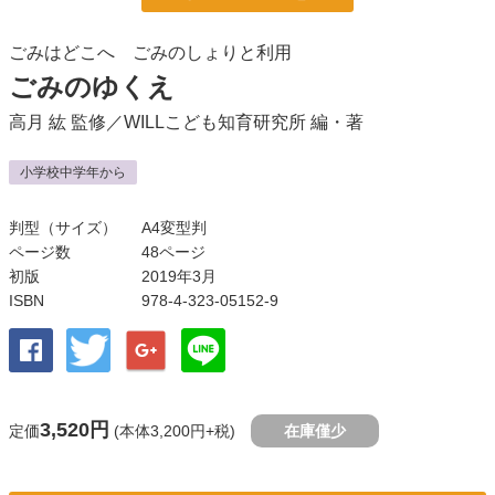
ごみはどこへ ごみのしょりと利用
ごみのゆくえ
高月 紘
監修／
WILLこども知育研究所
編・著
小学校中学年から
判型（サイズ）
A4変型判
ページ数
48ページ
初版
2019年3月
ISBN
978-4-323-05152-9
3,520円
定価
(本体3,200円+税)
在庫僅少