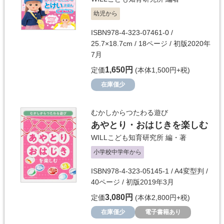
幼児から
ISBN978-4-323-07461-0 /
25.7×18.7cm / 18ページ / 初版2020年
7月
1,650円
定価
(本体1,500円+税)
在庫僅少
むかしからつたわる遊び
あやとり・おはじきを楽しむ
WILLこども知育研究所
編・著
小学校中学年から
ISBN978-4-323-05145-1 / A4変型判 /
40ページ / 初版2019年3月
3,080円
定価
(本体2,800円+税)
在庫僅少
電子書籍あり