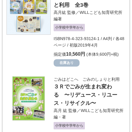
と利用 全3巻
高月紘
監修／
WILLこども知育研究所
編著
小学校中学年から
ISBN978-4-323-93124-1 / A4判 / 各48
ページ / 初版2019年4月
10,560円
揃定価
(本体9,600円+税)
在庫あり
ごみはどこへ ごみのしょりと利用
３Ｒでごみが生まれ変わ
る 〜リデュース・リユー
ス・リサイクル〜
高月 紘
監修／
WILLこども知育研究所
編・著
小学校中学年から