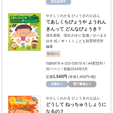
現在品切中
やさしくわかる びょうきのえほん
てあしくちびょうや ようれん
きんって どんなびょうき？
清水直樹
、
清水さゆり
監修／
せべまさ
ゆき
絵／
ＷＩＬＬこども知育研究所
編著
幼児から
ISBN978-4-323-03575-8 / A4変型判 /
32ページ / 初版2016年3月
1,540円
定価
(本体1,400円+税)
在庫あり
電子書籍あり
やさしくわかる びょうきのえほん
どうして ねっちゅうしょうに
なるの？