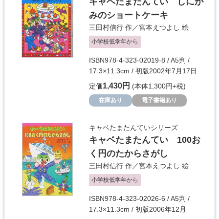
キャベたまたんてい しにが
みのショートケーキ
三田村信行
作／
宮本えつよし
絵
小学校低学年から
ISBN978-4-323-02019-8 / A5判 /
17.3×11.3cm / 初版2002年7月17日
1,430円
定価
(本体1,300円+税)
在庫あり
電子書籍あり
キャベたまたんていシリーズ
キャベたまたんてい 100お
く円のたからさがし
三田村信行
作／
宮本えつよし
絵
小学校低学年から
ISBN978-4-323-02026-6 / A5判 /
17.3×11.3cm / 初版2006年12月