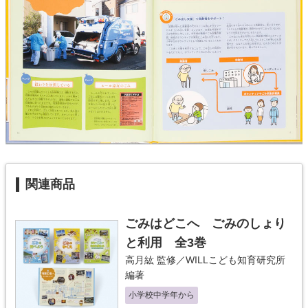
関連商品
ごみはどこへ ごみのしょり
と利用 全3巻
高月紘
監修／
WILLこども知育研究所
編著
小学校中学年から