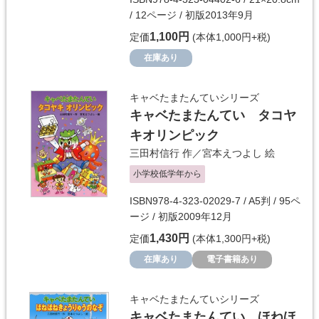
/ 12ページ / 初版2013年9月
1,100円
定価
(本体1,000円+税)
在庫あり
キャベたまたんていシリーズ
キャベたまたんてい タコヤ
キオリンピック
三田村信行
作／
宮本えつよし
絵
小学校低学年から
ISBN978-4-323-02029-7 / A5判 / 95ペ
ージ / 初版2009年12月
1,430円
定価
(本体1,300円+税)
在庫あり
電子書籍あり
キャベたまたんていシリーズ
キャベたまたんてい ほねほ