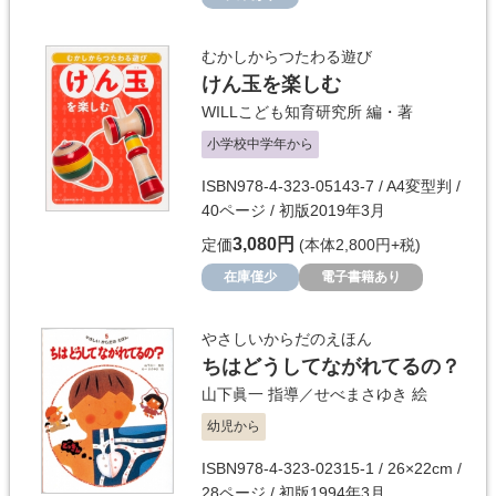
むかしからつたわる遊び
けん玉を楽しむ
WILLこども知育研究所
編・著
小学校中学年から
ISBN978-4-323-05143-7 / A4変型判 /
40ページ / 初版2019年3月
3,080円
定価
(本体2,800円+税)
在庫僅少
電子書籍あり
やさしいからだのえほん
ちはどうしてながれてるの？
山下眞一
指導／
せべまさゆき
絵
幼児から
ISBN978-4-323-02315-1 / 26×22cm /
28ページ / 初版1994年3月