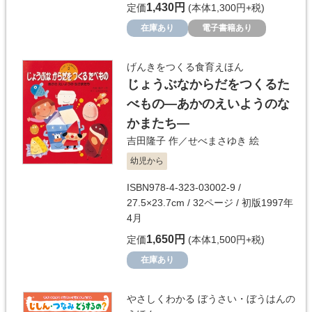
1,430円
定価
(本体1,300円+税)
在庫あり
電子書籍あり
げんきをつくる食育えほん
じょうぶなからだをつくるた
べもの―あかのえいようのな
かまたち―
吉田隆子
作／
せべまさゆき
絵
幼児から
ISBN978-4-323-03002-9 /
27.5×23.7cm / 32ページ / 初版1997年
4月
1,650円
定価
(本体1,500円+税)
在庫あり
やさしくわかる ぼうさい・ぼうはんの