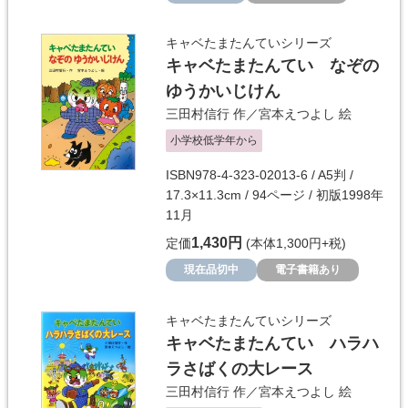
キャベたまたんていシリーズ
キャベたまたんてい なぞの
ゆうかいじけん
三田村信行
作／
宮本えつよし
絵
小学校低学年から
ISBN978-4-323-02013-6 / A5判 /
17.3×11.3cm / 94ページ / 初版1998年
11月
1,430円
定価
(本体1,300円+税)
現在品切中
電子書籍あり
キャベたまたんていシリーズ
キャベたまたんてい ハラハ
ラさばくの大レース
三田村信行
作／
宮本えつよし
絵