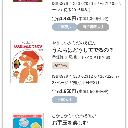
ISBN978-4-323-02036-5 / A5判 / 95ペ
ージ / 初版2016年6月
1,430円
定価
(本体1,300円+税)
在庫僅少
電子書籍あり
やさしいからだのえほん
うんちはどうしてでるの？
香坂隆夫
監修／
せべまさゆき
絵
幼児から
ISBN978-4-323-02312-0 / 26×22cm /
28ページ / 初版1994年3月
1,650円
定価
(本体1,500円+税)
在庫あり
むかしからつたわる遊び
お手玉を楽しむ