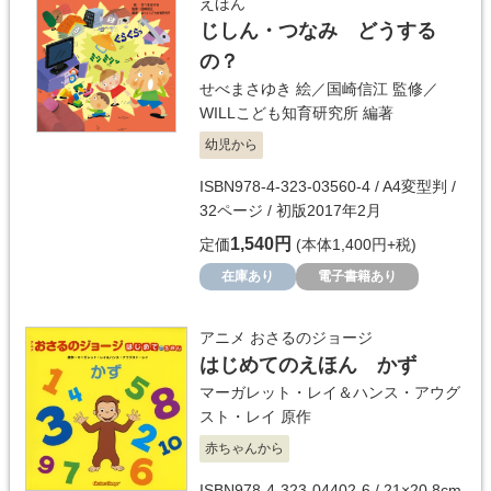
えほん
じしん・つなみ どうする
の？
せべまさゆき
絵／
国崎信江
監修／
WILLこども知育研究所
編著
幼児から
ISBN978-4-323-03560-4 / A4変型判 /
32ページ / 初版2017年2月
1,540円
定価
(本体1,400円+税)
在庫あり
電子書籍あり
アニメ おさるのジョージ
はじめてのえほん かず
マーガレット・レイ＆ハンス・アウグ
スト・レイ
原作
赤ちゃんから
ISBN978-4-323-04402-6 / 21×20.8cm