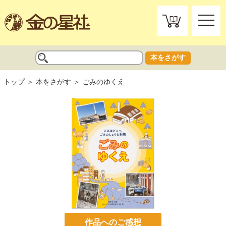
toggle
naviga
本をさがす
トップ
本をさがす
ごみのゆくえ
作品へのご感想