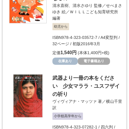
清水直樹
、
清水さゆり
監修／
せべまさ
ゆき
絵／
ＷＩＬＬこども知育研究所
編著
幼児から
ISBN978-4-323-03572-7 / A4変型判 /
32ページ / 初版2016年3月
1,540円
定価
(本体1,400円+税)
在庫あり
電子書籍あり
武器より一冊の本をくださ
い 少女マララ・ユスフザイ
の祈り
ヴィヴィアナ・マッツァ
著／
横山千里
訳
小学校高学年から
ISBN978-4-323-07282-1 / 四六判 /