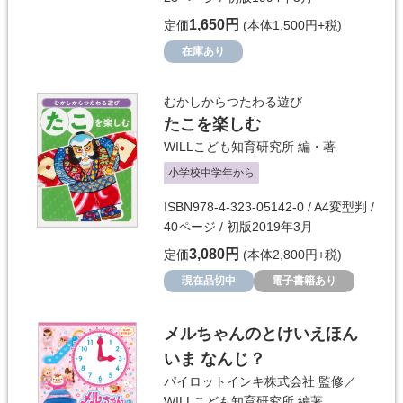
1,650円
定価
(本体1,500円+税)
在庫あり
むかしからつたわる遊び
たこを楽しむ
WILLこども知育研究所
編・著
小学校中学年から
ISBN978-4-323-05142-0 / A4変型判 /
40ページ / 初版2019年3月
3,080円
定価
(本体2,800円+税)
現在品切中
電子書籍あり
メルちゃんのとけいえほん
いま なんじ？
パイロットインキ株式会社
監修／
WILLこども知育研究所
編著