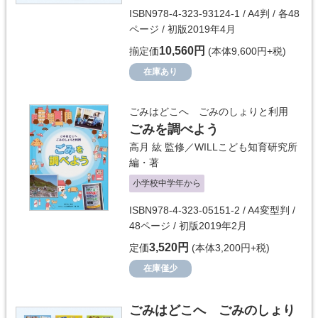
ISBN978-4-323-93124-1 / A4判 / 各48
ページ / 初版2019年4月
10,560円
揃定価
(本体9,600円+税)
在庫あり
ごみはどこへ ごみのしょりと利用
ごみを調べよう
高月 紘
監修／
WILLこども知育研究所
編・著
小学校中学年から
ISBN978-4-323-05151-2 / A4変型判 /
48ページ / 初版2019年2月
3,520円
定価
(本体3,200円+税)
在庫僅少
ごみはどこへ ごみのしょり