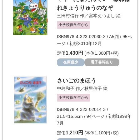
ねきょうりゅうのなぞ
三田村信行
作／
宮本えつよし
絵
小学校低学年から
ISBN978-4-323-02030-3 / A5判 / 95ペ
ージ / 初版2010年12月
1,430円
定価
(本体1,300円+税)
在庫僅少
電子書籍あり
さいごのまほう
中島和子
作／
秋里信子
絵
小学校低学年から
ISBN978-4-323-02014-3 /
21.5×15.5cm / 94ページ / 初版1999年
7月
1,210円
定価
(本体1,100円+税)