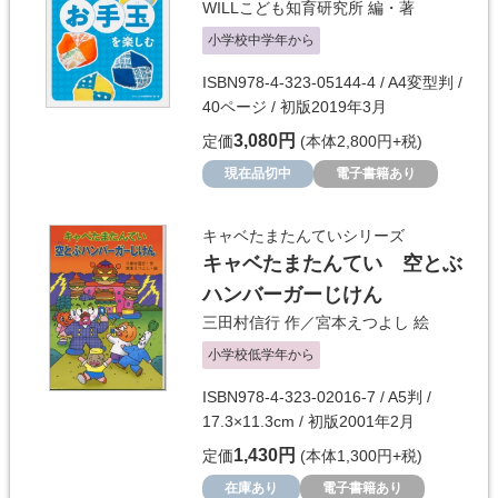
WILLこども知育研究所
編・著
小学校中学年から
ISBN978-4-323-05144-4 / A4変型判 /
40ページ / 初版2019年3月
3,080円
定価
(本体2,800円+税)
現在品切中
電子書籍あり
キャベたまたんていシリーズ
キャベたまたんてい 空とぶ
ハンバーガーじけん
三田村信行
作／
宮本えつよし
絵
小学校低学年から
ISBN978-4-323-02016-7 / A5判 /
17.3×11.3cm / 初版2001年2月
1,430円
定価
(本体1,300円+税)
在庫あり
電子書籍あり