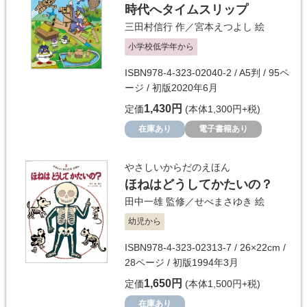
時代へタイムスリップ
三田村信行
作／
宮本えつよし
絵
小学校低学年から
ISBN978-4-323-02040-2 / A5判 / 95ペ
ージ / 初版2020年6月
1,430円
定価
(本体1,300円+税)
在庫あり
電子書籍あり
やさしいからだのえほん
ほねはどうしてかたいの？
田中一雄
監修／
せべまさゆき
絵
幼児から
ISBN978-4-323-02313-7 / 26×22cm /
28ページ / 初版1994年3月
1,650円
定価
(本体1,500円+税)
在庫あり