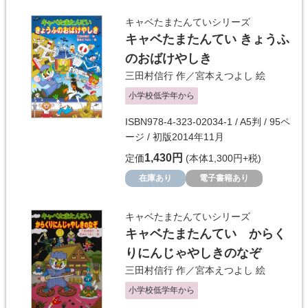
キャベたまたんていシリーズ
キャベたまたんてい きょうふ
のおばけやしき
三田村信行
作／
宮本えつよし
絵
小学校低学年から
ISBN978-4-323-02034-1 / A5判 / 95ペ
ージ / 初版2014年11月
1,430円
定価
(本体1,300円+税)
在庫あり
電子書籍あり
キャベたまたんていシリーズ
キャベたまたんてい からく
りにんじゃやしきのなぞ
三田村信行
作／
宮本えつよし
絵
小学校低学年から