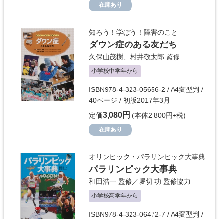
在庫あり
知ろう！学ぼう！障害のこと
ダウン症のある友だち
久保山茂樹
、
村井敬太郎
監修
小学校中学年から
ISBN978-4-323-05656-2 / A4変型判 /
40ページ / 初版2017年3月
3,080円
定価
(本体2,800円+税)
在庫あり
オリンピック・パラリンピック大事典
パラリンピック大事典
和田浩一
監修／
堀切 功
監修協力
小学校高学年から
ISBN978-4-323-06472-7 / A4変型判 /