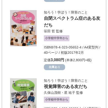
知ろう！学ぼう！障害のこと
自閉スペクトラム症のある友
だち
笹田 哲
監修
小学校中学年から
ISBN978-4-323-05652-4 / A4変型判 /
40ページ / 初版2017年2月
3,080円
定価
(本体2,800円+税)
在庫あり
知ろう！学ぼう！障害のこと
視覚障害のある友だち
久保山茂樹・星 祐子
監修
小学校中学年から