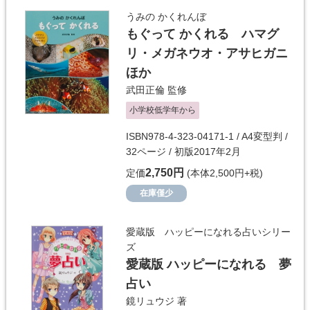
うみの かくれんぼ
もぐって かくれる ハマグ
リ・メガネウオ・アサヒガニ
ほか
武田正倫
監修
小学校低学年から
ISBN978-4-323-04171-1 / A4変型判 /
32ページ / 初版2017年2月
2,750円
定価
(本体2,500円+税)
在庫僅少
愛蔵版 ハッピーになれる占いシリー
ズ
愛蔵版 ハッピーになれる 夢
占い
鏡リュウジ
著