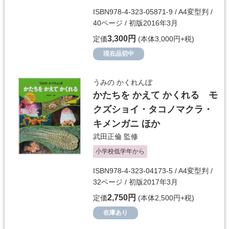
ISBN978-4-323-05871-9 / A4変型判 /
40ページ / 初版2016年3月
3,300円
定価
(本体3,000円+税)
現在品切中
うみの かくれんぼ
かたちを かえて かくれる モ
クズショイ・タコノマクラ・
キメンガニ ほか
武田正倫
監修
小学校低学年から
ISBN978-4-323-04173-5 / A4変型判 /
32ページ / 初版2017年3月
2,750円
定価
(本体2,500円+税)
在庫あり