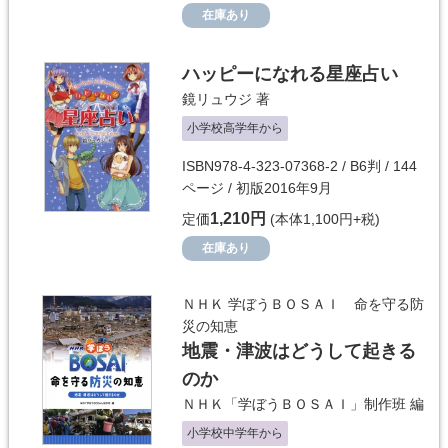
在庫あり
ハッピーになれる星座占い
鏡リュウジ
著
小学校高学年から
ISBN978-4-323-07368-2 / B6判 / 144
ページ / 初版2016年9月
1,210円
定価
(本体1,100円+税)
在庫あり
ＮＨＫ 学ぼうＢＯＳＡＩ 命を守る防
災の知恵
地震・津波はどうして起きる
のか
ＮＨＫ「学ぼうＢＯＳＡＩ」制作班
編
小学校中学年から