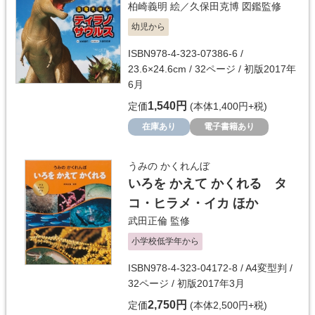
柏崎義明
絵／
久保田克博
図鑑監修
幼児から
ISBN978-4-323-07386-6 /
23.6×24.6cm / 32ページ / 初版2017年
6月
1,540円
定価
(本体1,400円+税)
在庫あり
電子書籍あり
うみの かくれんぼ
いろを かえて かくれる タ
コ・ヒラメ・イカ ほか
武田正倫
監修
小学校低学年から
ISBN978-4-323-04172-8 / A4変型判 /
32ページ / 初版2017年3月
2,750円
定価
(本体2,500円+税)