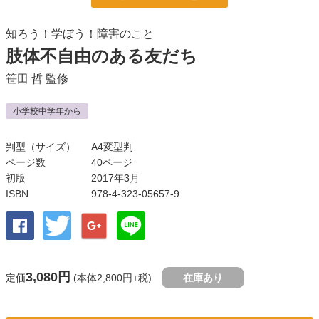
知ろう！学ぼう！障害のこと
肢体不自由のある友だち
笹田 哲
監修
小学校中学年から
判型（サイズ）
A4変型判
ページ数
40ページ
初版
2017年3月
ISBN
978-4-323-05657-9
3,080円
定価
(本体2,800円+税)
在庫あり