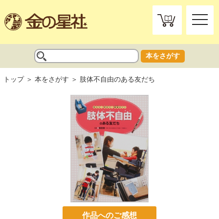
toggle
naviga
本をさがす
トップ
本をさがす
肢体不自由のある友だち
作品へのご感想