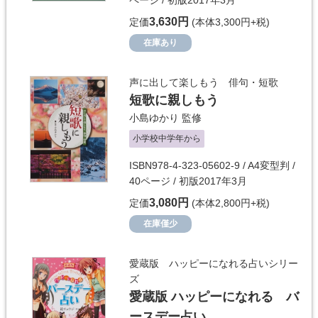
ページ / 初版2017年3月
3,630円
定価
(本体3,300円+税)
在庫あり
声に出して楽しもう 俳句・短歌
短歌に親しもう
小島ゆかり
監修
小学校中学年から
ISBN978-4-323-05602-9 / A4変型判 /
40ページ / 初版2017年3月
3,080円
定価
(本体2,800円+税)
在庫僅少
愛蔵版 ハッピーになれる占いシリー
ズ
愛蔵版 ハッピーになれる バ
ースデー占い