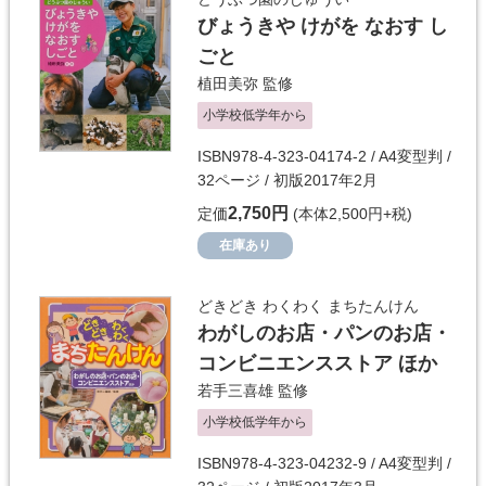
びょうきや けがを なおす し
ごと
植田美弥
監修
小学校低学年から
ISBN978-4-323-04174-2 / A4変型判 /
32ページ / 初版2017年2月
2,750円
定価
(本体2,500円+税)
在庫あり
どきどき わくわく まちたんけん
わがしのお店・パンのお店・
コンビニエンスストア ほか
若手三喜雄
監修
小学校低学年から
ISBN978-4-323-04232-9 / A4変型判 /