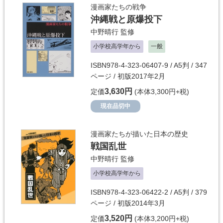
漫画家たちの戦争
沖縄戦と原爆投下
中野晴行
監修
小学校高学年から
一般
ISBN978-4-323-06407-9 / A5判 / 347
ページ / 初版2017年2月
3,630円
定価
(本体3,300円+税)
現在品切中
漫画家たちが描いた日本の歴史
戦国乱世
中野晴行
監修
小学校高学年から
ISBN978-4-323-06422-2 / A5判 / 379
ページ / 初版2014年3月
3,520円
定価
(本体3,200円+税)