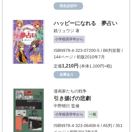
現在品切中
ハッピーになれる 夢占い
鏡リュウジ
著
小学校高学年から
ISBN978-4-323-07200-5 / B6判並製 /
144ページ / 初版2010年7月
1,210円
定価
(本体1,100円+税)
在庫あり
漫画家たちの戦争
引き揚げの悲劇
中野晴行
監修
小学校高学年から
一般
ISBN978-4-323-06408-6 / A5判 / 351