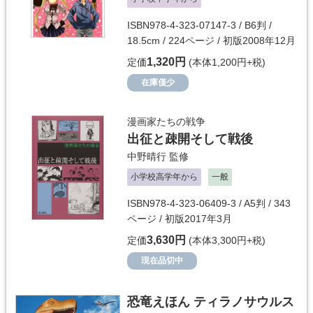
ISBN978-4-323-07147-3 / B6判 /
18.5cm / 224ページ / 初版2008年12月
1,320円
定価
(本体1,200円+税)
在庫僅少
漫画家たちの戦争
出征と疎開そして戦後
中野晴行
監修
小学校高学年から
一般
ISBN978-4-323-06409-3 / A5判 / 343
ページ / 初版2017年3月
3,630円
定価
(本体3,300円+税)
現在品切中
恐竜えほん ティラノサウルス