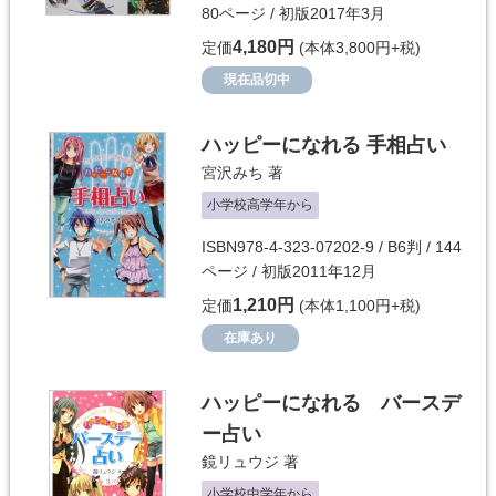
80ページ / 初版2017年3月
4,180円
定価
(本体3,800円+税)
現在品切中
ハッピーになれる 手相占い
宮沢みち
著
小学校高学年から
ISBN978-4-323-07202-9 / B6判 / 144
ページ / 初版2011年12月
1,210円
定価
(本体1,100円+税)
在庫あり
ハッピーになれる バースデ
ー占い
鏡リュウジ
著
小学校中学年から