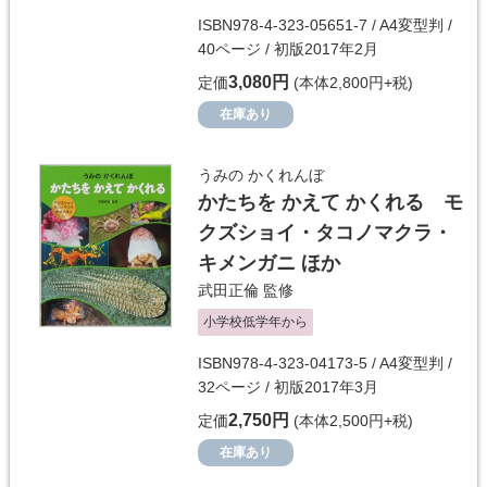
ISBN978-4-323-05651-7 / A4変型判 /
40ページ / 初版2017年2月
3,080円
定価
(本体2,800円+税)
在庫あり
うみの かくれんぼ
かたちを かえて かくれる モ
クズショイ・タコノマクラ・
キメンガニ ほか
武田正倫
監修
小学校低学年から
ISBN978-4-323-04173-5 / A4変型判 /
32ページ / 初版2017年3月
2,750円
定価
(本体2,500円+税)
在庫あり