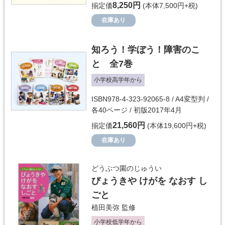
8,250円
揃定価
(本体7,500円+税)
在庫あり
知ろう！学ぼう！障害のこ
と 全7巻
小学校高学年から
ISBN978-4-323-92065-8 / A4変型判 /
各40ページ / 初版2017年4月
21,560円
揃定価
(本体19,600円+税)
在庫あり
どうぶつ園のじゅうい
びょうきや けがを なおす し
ごと
植田美弥
監修
小学校低学年から