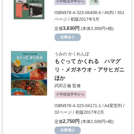
小学校高学年から
一般
ISBN978-4-323-06408-6 / A5判 / 351
ページ / 初版2017年3月
3,630円
定価
(本体3,300円+税)
在庫あり
うみの かくれんぼ
もぐって かくれる ハマグ
リ・メガネウオ・アサヒガニ
ほか
武田正倫
監修
小学校低学年から
ISBN978-4-323-04171-1 / A4変型判 /
32ページ / 初版2017年2月
2,750円
定価
(本体2,500円+税)
在庫僅少