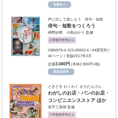
在庫あり
声に出して楽しもう 俳句・短歌
俳句・短歌をつくろう
神野紗希
、
小島ゆかり
監修
小学校中学年から
ISBN978-4-323-05603-6 / A4変型判 /
40ページ / 初版2017年3月
3,080円
定価
(本体2,800円+税)
現在品切中
どきどき わくわく まちたんけん
わがしのお店・パンのお店・
コンビニエンスストア ほか
若手三喜雄
監修
小学校低学年から