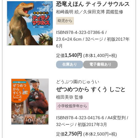
恐竜えほん ティラノサウルス
柏崎義明
絵／
久保田克博
図鑑監修
幼児から
ISBN978-4-323-07386-6 /
23.6×24.6cm / 32ページ / 初版2017年
6月
1,540円
定価
(本体1,400円+税)
在庫あり
電子書籍あり
どうぶつ園のじゅうい
ぜつめつから すくう しごと
植田美弥
監修
小学校低学年から
ISBN978-4-323-04176-6 / A4変型判 /
32ページ / 初版2017年3月
2,750円
定価
(本体2,500円+税)