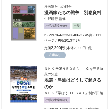
漫画家たちの戦争
漫画家たちの戦争 別巻資料
中野晴行
監修
小学校高学年から
一般
ISBN978-4-323-06406-2 / A5判 / 111
ページ / 初版2013年3月
2,200円
定価
(本体2,000円+税)
在庫あり
ＮＨＫ 学ぼうＢＯＳＡＩ 命を守る防
災の知恵
地震・津波はどうして起きる
のか
ＮＨＫ「学ぼうＢＯＳＡＩ」制作班
編
小学校中学年から