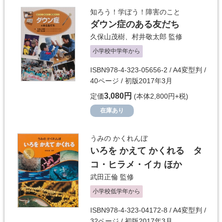
知ろう！学ぼう！障害のこと
ダウン症のある友だち
久保山茂樹
、
村井敬太郎
監修
小学校中学年から
ISBN978-4-323-05656-2 / A4変型判 /
40ページ / 初版2017年3月
3,080円
定価
(本体2,800円+税)
在庫あり
うみの かくれんぼ
いろを かえて かくれる タ
コ・ヒラメ・イカ ほか
武田正倫
監修
小学校低学年から
ISBN978-4-323-04172-8 / A4変型判 /
32ページ / 初版2017年3月