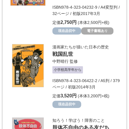
ISBN978-4-323-04232-9 / A4変型判 /
32ページ / 初版2017年3月
2,750円
定価
(本体2,500円+税)
現在品切中
電子書籍あり
漫画家たちが描いた日本の歴史
戦国乱世
中野晴行
監修
小学校高学年から
ISBN978-4-323-06422-2 / A5判 / 379
ページ / 初版2014年3月
3,520円
定価
(本体3,200円+税)
現在品切中
知ろう！学ぼう！障害のこと
肢体不自由のある友だち