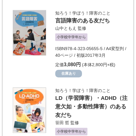
知ろう！学ぼう！障害のこと
言語障害のある友だち
山中ともえ
監修
小学校中学年から
ISBN978-4-323-05655-5 / A4変型判 /
40ページ / 初版2017年3月
3,080円
定価
(本体2,800円+税)
在庫あり
知ろう！学ぼう！障害のこと
LD（学習障害）・ADHD（注
意欠如・多動性障害）のある
友だち
笹田 哲
監修
小学校中学年から