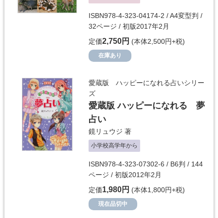
ISBN978-4-323-04174-2 / A4変型判 /
32ページ / 初版2017年2月
2,750円
定価
(本体2,500円+税)
在庫あり
愛蔵版 ハッピーになれる占いシリー
ズ
愛蔵版 ハッピーになれる 夢
占い
鏡リュウジ
著
小学校高学年から
ISBN978-4-323-07302-6 / B6判 / 144
ページ / 初版2012年2月
1,980円
定価
(本体1,800円+税)
現在品切中