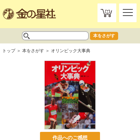
toggle
naviga
本をさがす
トップ
本をさがす
オリンピック大事典
作品へのご感想