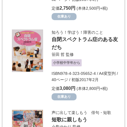
2,750円
定価
(本体2,500円+税)
在庫あり
知ろう！学ぼう！障害のこと
自閉スペクトラム症のある友
だち
笹田 哲
監修
小学校中学年から
ISBN978-4-323-05652-4 / A4変型判 /
40ページ / 初版2017年2月
3,080円
定価
(本体2,800円+税)
在庫あり
声に出して楽しもう 俳句・短歌
短歌に親しもう
小島ゆかり
監修