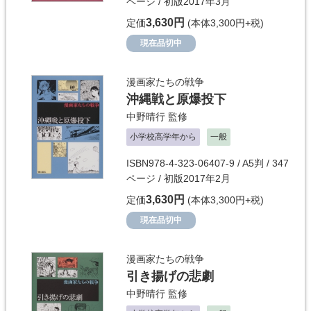
ページ / 初版2017年3月
3,630円
定価
(本体3,300円+税)
現在品切中
漫画家たちの戦争
沖縄戦と原爆投下
中野晴行
監修
小学校高学年から
一般
ISBN978-4-323-06407-9 / A5判 / 347
ページ / 初版2017年2月
3,630円
定価
(本体3,300円+税)
現在品切中
漫画家たちの戦争
引き揚げの悲劇
中野晴行
監修