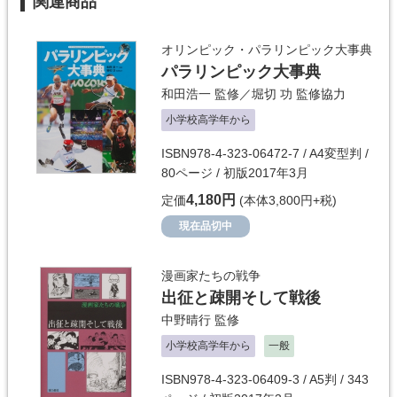
関連商品
オリンピック・パラリンピック大事典
パラリンピック大事典
和田浩一
監修／
堀切 功
監修協力
小学校高学年から
ISBN978-4-323-06472-7 / A4変型判 /
80ページ / 初版2017年3月
4,180円
定価
(本体3,800円+税)
現在品切中
漫画家たちの戦争
出征と疎開そして戦後
中野晴行
監修
小学校高学年から
一般
ISBN978-4-323-06409-3 / A5判 / 343