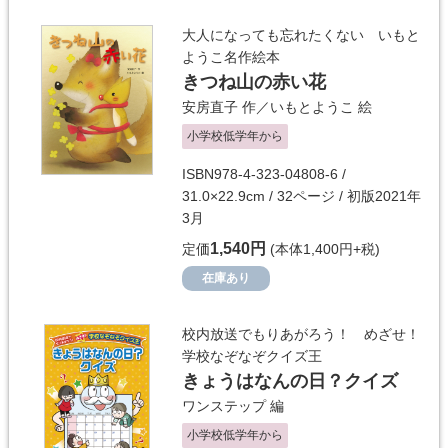
大人になっても忘れたくない いもと
ようこ名作絵本
きつね山の赤い花
安房直子
作／
いもとようこ
絵
小学校低学年から
ISBN978-4-323-04808-6 /
31.0×22.9cm / 32ページ / 初版2021年
3月
1,540円
定価
(本体1,400円+税)
在庫あり
校内放送でもりあがろう！ めざせ！
学校なぞなぞクイズ王
きょうはなんの日？クイズ
ワンステップ
編
小学校低学年から