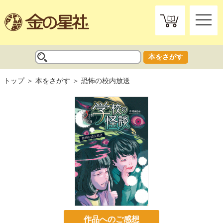
toggle
naviga
本をさがす
トップ
本をさがす
恐怖の校内放送
作品へのご感想