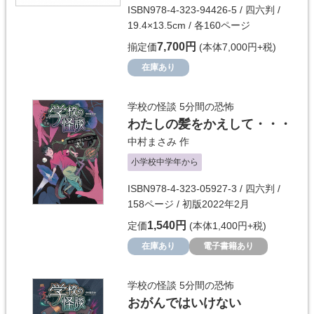
ISBN978-4-323-94426-5 / 四六判 /
19.4×13.5cm / 各160ページ
7,700円
揃定価
(本体7,000円+税)
在庫あり
学校の怪談 5分間の恐怖
わたしの髪をかえして・・・
中村まさみ
作
小学校中学年から
ISBN978-4-323-05927-3 / 四六判 /
158ページ / 初版2022年2月
1,540円
定価
(本体1,400円+税)
在庫あり
電子書籍あり
学校の怪談 5分間の恐怖
おがんではいけない