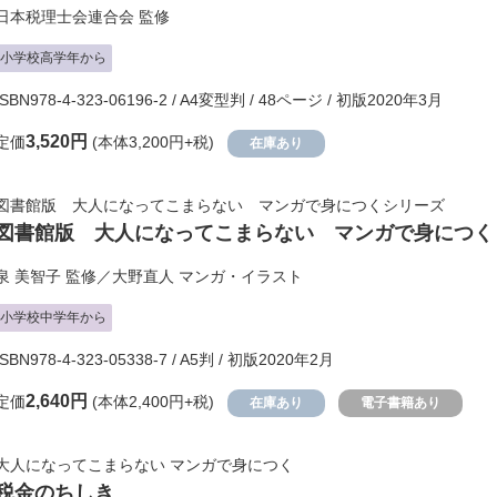
日本税理士会連合会
監修
小学校高学年から
ISBN978-4-323-06196-2 / A4変型判 / 48ページ / 初版2020年3月
3,520円
定価
(本体3,200円+税)
在庫あり
図書館版 大人になってこまらない マンガで身につくシリーズ
図書館版 大人になってこまらない マンガで身につく
泉 美智子
監修／
大野直人
マンガ・イラスト
小学校中学年から
ISBN978-4-323-05338-7 / A5判 / 初版2020年2月
2,640円
定価
(本体2,400円+税)
在庫あり
電子書籍あり
大人になってこまらない マンガで身につく
税金のちしき