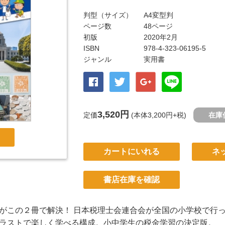
判型（サイズ）
A4変型判
ページ数
48ページ
初版
2020年2月
ISBN
978-4-323-06195-5
ジャンル
実用書
3,520円
定価
(本体3,200円+税)
在庫
カートにいれる
ネ
書店在庫を確認
がこの２冊で解決！ 日本税理士会連合会が全国の小学校で行
ラストで楽しく学べる構成。小中学生の税金学習の決定版。