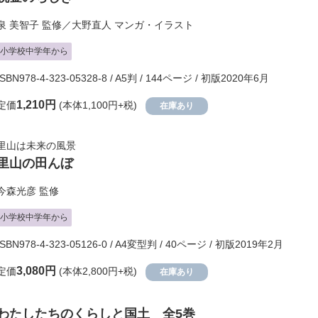
泉 美智子
監修／
大野直人
マンガ・イラスト
小学校中学年から
ISBN978-4-323-05328-8 / A5判 / 144ページ / 初版2020年6月
1,210円
定価
(本体1,100円+税)
在庫あり
里山は未来の風景
里山の田んぼ
今森光彦
監修
小学校中学年から
ISBN978-4-323-05126-0 / A4変型判 / 40ページ / 初版2019年2月
3,080円
定価
(本体2,800円+税)
在庫あり
わたしたちのくらしと国土 全5巻