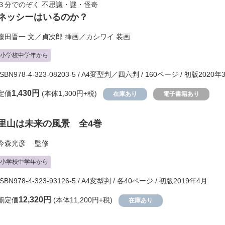
３分でのぞく 不思議・謎・怪奇
ネッシーはいるのか？
藤田晋一
文／
貞次郎
挿画／
カシワイ
装画
小学校中学年から
ISBN978-4-323-08203-5 / A4変型判／四六判 / 160ページ / 初版2020年
1,430円
定価
(本体1,300円+税)
在庫あり
電子書籍あり
里山は未来の風景 全4巻
今森光彦
監修
小学校中学年から
ISBN978-4-323-93126-5 / A4変型判 / 各40ページ / 初版2019年4月
12,320円
揃定価
(本体11,200円+税)
在庫あり