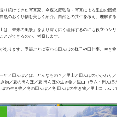
撮り続けてきた写真家、今森光彦監修・写真による里山の図鑑
自然のおくり物を美しく紹介。自然との共生を考え、理解する
山は、未来の風景」をより深く広く理解するのにも役立つシリ
ことができるのか、考察します。
があります。季節ごとに変わる田んぼの様子や田仕事、生き物
一年／田んぼとは、どんなもの？／里山と田んぼのかかわり／
生き物／夏の田んぼ／夏 田んぼの生き物／里山コラム：田んぼ
田んぼの生き物／冬の田んぼ／冬 田んぼの生き物／里山コラム