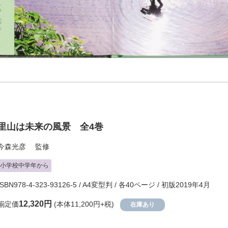
里山は未来の風景 全4巻
今森光彦
監修
小学校中学年から
ISBN978-4-323-93126-5 / A4変型判 / 各40ページ / 初版2019年4月
12,320円
揃定価
(本体11,200円+税)
在庫あり