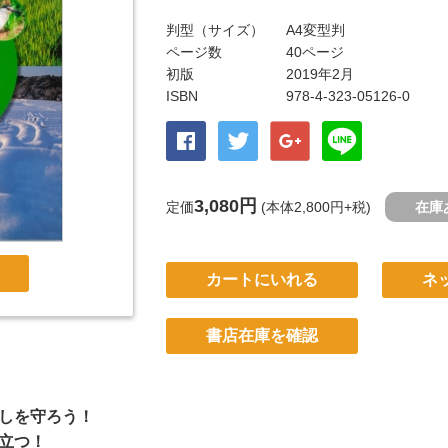
判型（サイズ）
A4変型判
ページ数
40ページ
初版
2019年2月
ISBN
978-4-323-05126-0
3,080円
定価
(本体2,800円+税)
在庫
カートにいれる
ネ
書店在庫を確認
しを守ろう！
立つ！