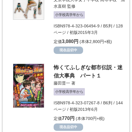
水直樹
監修
小学校高学年から
ISBN978-4-323-06494-9 / B5判 / 128
ページ / 初版2015年3月
3,080円
定価
(本体2,800円+税)
現在品切中
怖くてふしぎな都市伝説・迷
信大事典 パート１
藤田晋一
著
小学校高学年から
ISBN978-4-323-07267-8 / B6判 / 144
ページ / 初版2013年6月
770円
定価
(本体700円+税)
現在品切中