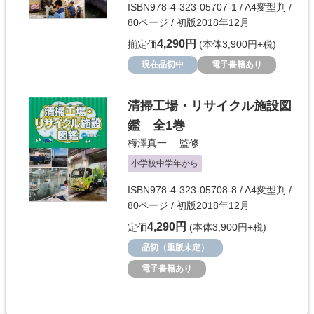
ISBN978-4-323-05707-1 / A4変型判 /
80ページ / 初版2018年12月
4,290円
揃定価
(本体3,900円+税)
現在品切中
電子書籍あり
清掃工場・リサイクル施設図
鑑 全1巻
梅澤真一
監修
小学校中学年から
ISBN978-4-323-05708-8 / A4変型判 /
80ページ / 初版2018年12月
4,290円
定価
(本体3,900円+税)
品切（重版未定）
電子書籍あり