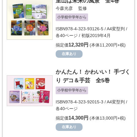
里山は未来の風景 全4巻
今森光彦
監修
小学校中学年から
ISBN978-4-323-93126-5 / A4変型判 /
各40ページ / 初版2019年4月
12,320円
揃定価
(本体11,200円+税)
在庫あり
かんたん！ かわいい！ 手づく
り デコ＆手芸 全5巻
小学校中学年から
ISBN978-4-323-92015-3 / A4変型判 /
各40ページ
14,300円
揃定価
(本体13,000円+税)
在庫あり