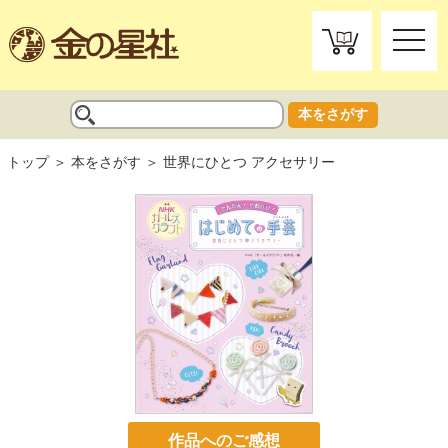
toggle
naviga
本をさがす
トップ
本をさがす
世界にひとつ アクセサリー
作品へのご感想