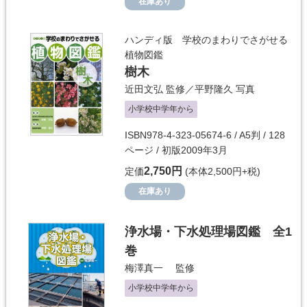
在庫あり
ハンディ版 学校のまわりでさがせる
植物図鑑
樹木
近田文弘
監修／
平野隆久
写真
小学校中学年から
ISBN978-4-323-05674-6 / A5判 / 128
ページ / 初版2009年3月
2,750円
定価
(本体2,500円+税)
在庫あり
浄水場・下水処理場図鑑 全1
巻
梅澤真一
監修
小学校中学年から