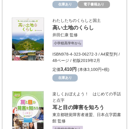
在庫あり
電子書籍あり
わたしたちのくらしと国土
高い土地のくらし
井田仁康
監修
小学校高学年から
ISBN978-4-323-06272-3 / A4変型判 /
48ページ / 初版2019年2月
3,410円
定価
(本体3,100円+税)
在庫あり
楽しくおぼえよう！ はじめての手話
と点字
耳と目の障害を知ろう
東京都聴覚障害者連盟、日本点字図書
館
監修