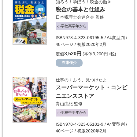
知ろう！学ぼう！税金の働き
税金の基本と仕組み
日本税理士会連合会
監修
小学校高学年から
ISBN978-4-323-06195-5 / A4変型判 /
48ページ / 初版2020年2月
3,520円
定価
(本体3,200円+税)
在庫僅少
仕事のくふう、見つけたよ
スーパーマーケット・コンビ
ニエンスストア
青山由紀
監修
小学校中学年から
ISBN978-4-323-05181-9 / A4変型判 /
40ページ / 初版2020年2月