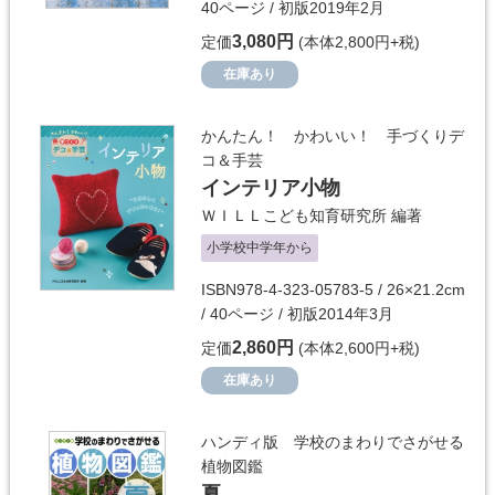
40ページ / 初版2019年2月
3,080円
定価
(本体2,800円+税)
在庫あり
かんたん！ かわいい！ 手づくりデ
コ＆手芸
インテリア小物
ＷＩＬＬこども知育研究所
編著
小学校中学年から
ISBN978-4-323-05783-5 / 26×21.2cm
/ 40ページ / 初版2014年3月
2,860円
定価
(本体2,600円+税)
在庫あり
ハンディ版 学校のまわりでさがせる
植物図鑑
夏