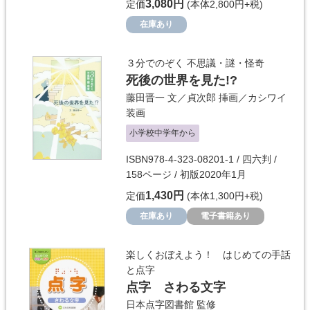
3,080円
定価
(本体2,800円+税)
在庫あり
３分でのぞく 不思議・謎・怪奇
死後の世界を見た!?
藤田晋一
文／
貞次郎
挿画／
カシワイ
装画
小学校中学年から
ISBN978-4-323-08201-1 / 四六判 /
158ページ / 初版2020年1月
1,430円
定価
(本体1,300円+税)
在庫あり
電子書籍あり
楽しくおぼえよう！ はじめての手話
と点字
点字 さわる文字
日本点字図書館
監修