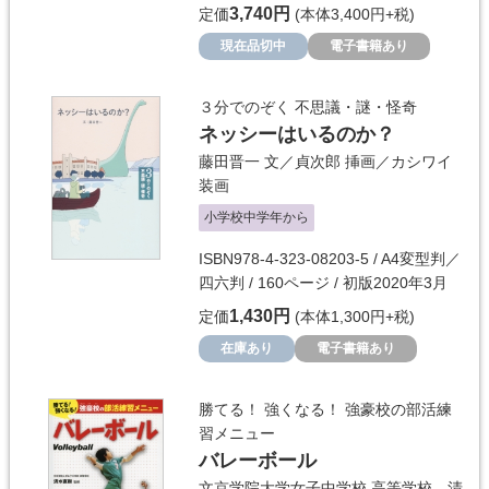
3,740円
定価
(本体3,400円+税)
現在品切中
電子書籍あり
３分でのぞく 不思議・謎・怪奇
ネッシーはいるのか？
藤田晋一
文／
貞次郎
挿画／
カシワイ
装画
小学校中学年から
ISBN978-4-323-08203-5 / A4変型判／
四六判 / 160ページ / 初版2020年3月
1,430円
定価
(本体1,300円+税)
在庫あり
電子書籍あり
勝てる！ 強くなる！ 強豪校の部活練
習メニュー
バレーボール
文京学院大学女子中学校 高等学校 清