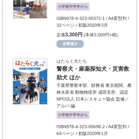
小学校中学年から
ISBN978-4-323-05372-1 / A4変型判 /
32ページ / 初版2020年3月
3,300円
定価
(本体3,000円+税)
在庫僅少
はたらく犬たち
警察犬・麻薬探知犬・災害救
助犬 ほか
千葉県警察本部、財務省 東京税関、農
林水産省 動物検疫所 成田支所、認定
NPO法人 日本レスキュー協会
監修／
アルバ
編
小学校中学年から
ISBN978-4-323-05698-2 / A4変型判 /
64ページ / 初版2020年1月