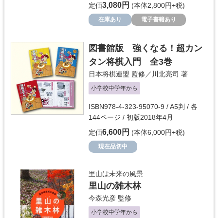
3,080円
定価
(本体2,800円+税)
在庫あり
電子書籍あり
図書館版 強くなる！超カン
タン将棋入門 全3巻
日本将棋連盟
監修／
川北亮司
著
小学校中学年から
ISBN978-4-323-95070-9 / A5判 / 各
144ページ / 初版2018年4月
6,600円
定価
(本体6,000円+税)
現在品切中
里山は未来の風景
里山の雑木林
今森光彦
監修
小学校中学年から