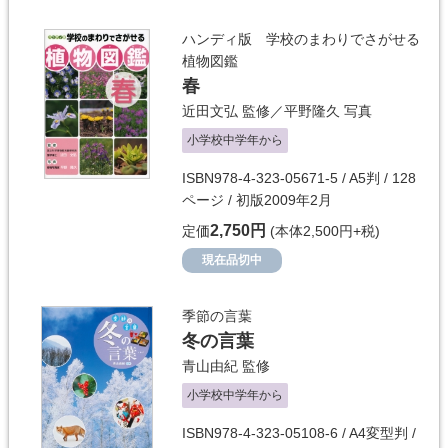
ハンディ版 学校のまわりでさがせる
植物図鑑
春
近田文弘
監修／
平野隆久
写真
小学校中学年から
ISBN978-4-323-05671-5 / A5判 / 128
ページ / 初版2009年2月
2,750円
定価
(本体2,500円+税)
現在品切中
季節の言葉
冬の言葉
青山由紀
監修
小学校中学年から
ISBN978-4-323-05108-6 / A4変型判 /