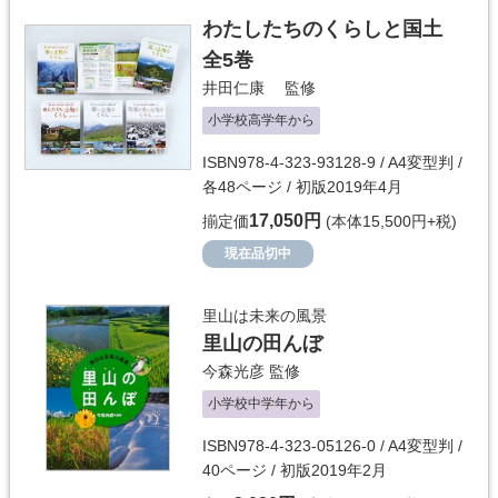
わたしたちのくらしと国土
全5巻
井田仁康
監修
小学校高学年から
ISBN978-4-323-93128-9 / A4変型判 /
各48ページ / 初版2019年4月
17,050円
揃定価
(本体15,500円+税)
現在品切中
里山は未来の風景
里山の田んぼ
今森光彦
監修
小学校中学年から
ISBN978-4-323-05126-0 / A4変型判 /
40ページ / 初版2019年2月