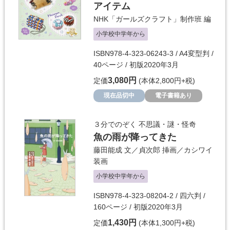
アイテム
NHK「ガールズクラフト」制作班
編
小学校中学年から
ISBN978-4-323-06243-3 / A4変型判 /
40ページ / 初版2020年3月
3,080円
定価
(本体2,800円+税)
現在品切中
電子書籍あり
３分でのぞく 不思議・謎・怪奇
魚の雨が降ってきた
藤田能成
文／
貞次郎
挿画／
カシワイ
装画
小学校中学年から
ISBN978-4-323-08204-2 / 四六判 /
160ページ / 初版2020年3月
1,430円
定価
(本体1,300円+税)