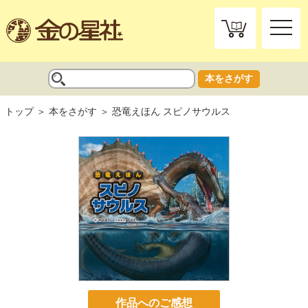
toggle
naviga
本をさがす
トップ
本をさがす
恐竜えほん スピノサウルス
作品へのご感想