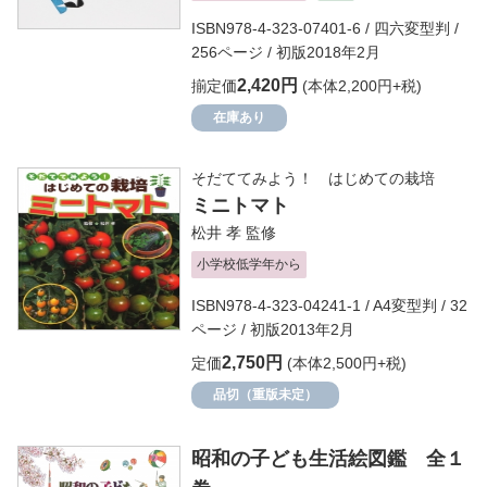
ISBN978-4-323-07401-6 / 四六変型判 /
256ページ / 初版2018年2月
2,420円
揃定価
(本体2,200円+税)
在庫あり
そだててみよう！ はじめての栽培
ミニトマト
松井 孝
監修
小学校低学年から
ISBN978-4-323-04241-1 / A4変型判 / 32
ページ / 初版2013年2月
2,750円
定価
(本体2,500円+税)
品切（重版未定）
昭和の子ども生活絵図鑑 全１