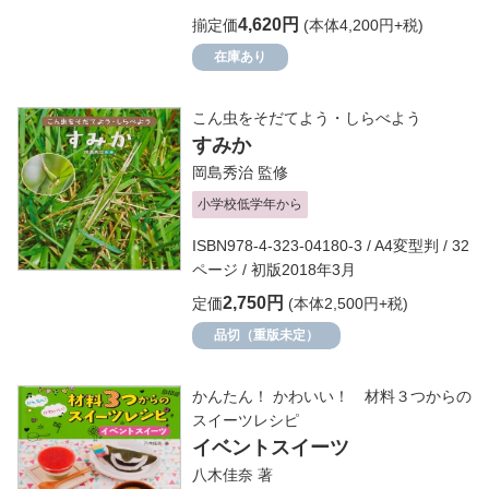
4,620円
揃定価
(本体4,200円+税)
在庫あり
こん虫をそだてよう・しらべよう
すみか
岡島秀治
監修
小学校低学年から
ISBN978-4-323-04180-3 / A4変型判 / 32
ページ / 初版2018年3月
2,750円
定価
(本体2,500円+税)
品切（重版未定）
かんたん！ かわいい！ 材料３つからの
スイーツレシピ
イベントスイーツ
八木佳奈
著