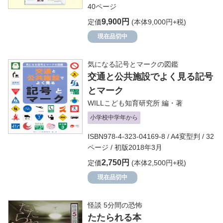
40ページ
9,900円
定価
(本体9,000円+税)
現在品切中
気になる記号とマークの図鑑
交通と公共施設でよく見る記号
とマーク
WILLこども知育研究所
編・著
小学校中学年から
ISBN978-4-323-04169-8 / A4変型判 / 32
ページ / 初版2018年3月
2,750円
定価
(本体2,500円+税)
現在品切中
怪談 5分間の恐怖
たたられる本