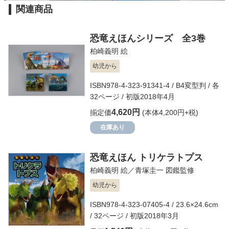
関連商品
恐竜えほんシリーズ 全3巻
柏崎義明
絵
幼児から
ISBN978-4-323-91341-4 / B4変型判 / 各
32ページ / 初版2018年4月
4,620円
揃定価
(本体4,200円+税)
在庫あり
恐竜えほん トリケラトプス
柏崎義明
絵／
青塚圭一
図鑑監修
幼児から
ISBN978-4-323-07405-4 / 23.6×24.6cm
/ 32ページ / 初版2018年3月