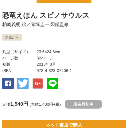
恐竜えほん スピノサウルス
柏崎義明
絵／
青塚圭一
図鑑監修
幼児から
判型（サイズ）
23.6×24.6cm
ページ数
32ページ
初版
2018年3月
ISBN
978-4-323-07406-1
1,540円
定価
(本体1,400円+税)
現在品切中
ネット書店で購入