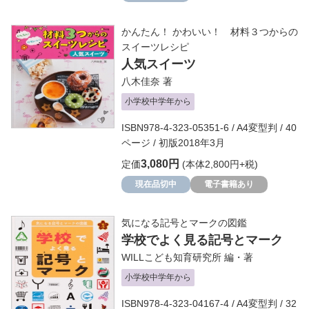
かんたん！ かわいい！ 材料３つからの
スイーツレシピ
人気スイーツ
八木佳奈
著
小学校中学年から
ISBN978-4-323-05351-6 / A4変型判 / 40
ページ / 初版2018年3月
3,080円
定価
(本体2,800円+税)
現在品切中
電子書籍あり
気になる記号とマークの図鑑
学校でよく見る記号とマーク
WILLこども知育研究所
編・著
小学校中学年から
ISBN978-4-323-04167-4 / A4変型判 / 32