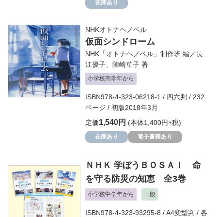
在庫あり
NHKオトナヘノベル
仮面シンドローム
NHK「オトナヘノベル」制作班
編／
長
江優子
、
陣崎草子
著
小学校高学年から
ISBN978-4-323-06218-1 / 四六判 / 232
ページ / 初版2018年3月
1,540円
定価
(本体1,400円+税)
在庫あり
電子書籍あり
ＮＨＫ 学ぼうＢＯＳＡＩ 命
を守る防災の知恵 全3巻
小学校中学年から
一般
ISBN978-4-323-93295-8 / A4変型判 / 各