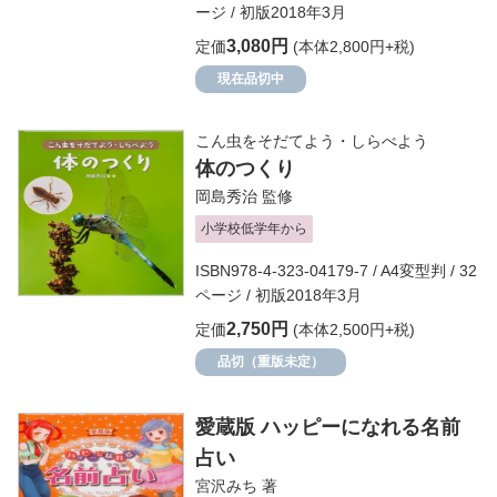
ージ / 初版2018年3月
3,080円
定価
(本体2,800円+税)
現在品切中
こん虫をそだてよう・しらべよう
体のつくり
岡島秀治
監修
小学校低学年から
ISBN978-4-323-04179-7 / A4変型判 / 32
ページ / 初版2018年3月
2,750円
定価
(本体2,500円+税)
品切（重版未定）
愛蔵版 ハッピーになれる名前
占い
宮沢みち
著