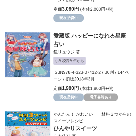
3,080円
定価
(本体2,800円+税)
現在品切中
愛蔵版 ハッピーになれる星座
占い
鏡リュウジ
著
小学校高学年から
ISBN978-4-323-07412-2 / B6判 / 144ペ
ージ / 初版2018年3月
1,980円
定価
(本体1,800円+税)
現在品切中
電子書籍あり
かんたん！ かわいい！ 材料３つからの
スイーツレシピ
ひんやりスイーツ