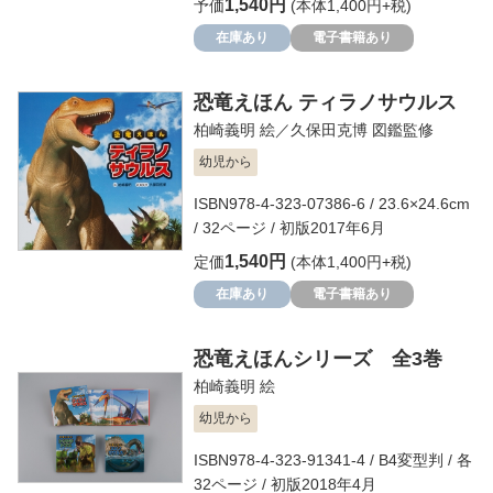
1,540円
予価
(本体1,400円+税)
在庫あり
電子書籍あり
恐竜えほん ティラノサウルス
柏崎義明
絵／
久保田克博
図鑑監修
幼児から
ISBN978-4-323-07386-6 / 23.6×24.6cm
/ 32ページ / 初版2017年6月
1,540円
定価
(本体1,400円+税)
在庫あり
電子書籍あり
恐竜えほんシリーズ 全3巻
柏崎義明
絵
幼児から
ISBN978-4-323-91341-4 / B4変型判 / 各
32ページ / 初版2018年4月