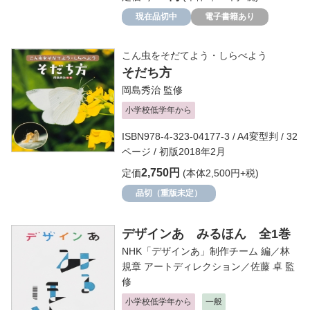
現在品切中
電子書籍あり
こん虫をそだてよう・しらべよう
そだち方
岡島秀治
監修
小学校低学年から
ISBN978-4-323-04177-3 / A4変型判 / 32
ページ / 初版2018年2月
2,750円
定価
(本体2,500円+税)
品切（重版未定）
デザインあ みるほん 全1巻
NHK「デザインあ」制作チーム
編／
林
規章
アートディレクション／
佐藤 卓
監
修
小学校低学年から
一般