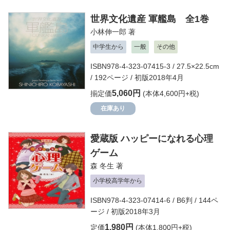
世界文化遺産 軍艦島 全1巻
小林伸一郎
著
中学生から
一般
その他
ISBN978-4-323-07415-3 / 27.5×22.5cm
/ 192ページ / 初版2018年4月
5,060円
揃定価
(本体4,600円+税)
在庫あり
愛蔵版 ハッピーになれる心理
ゲーム
森 冬生
著
小学校高学年から
ISBN978-4-323-07414-6 / B6判 / 144ペ
ージ / 初版2018年3月
1,980円
定価
(本体1,800円+税)