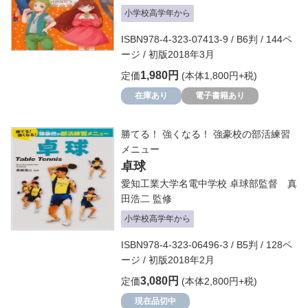
小学校高学年から
ISBN978-4-323-07413-9 / B6判 / 144ペ
ージ / 初版2018年3月
1,980円
定価
(本体1,800円+税)
在庫あり
電子書籍あり
勝てる！ 強くなる！ 強豪校の部活練習
メニュー
卓球
愛知工業大学名電中学校 卓球部監督 真
田浩二
監修
小学校高学年から
ISBN978-4-323-06496-3 / B5判 / 128ペ
ージ / 初版2018年2月
3,080円
定価
(本体2,800円+税)
現在品切中