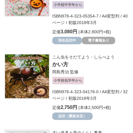
小学校中学年から
ISBN978-4-323-05354-7 / A4変型判 / 40
ページ / 初版2018年3月
3,080円
定価
(本体2,800円+税)
現在品切中
電子書籍あり
こん虫をそだてよう・しらべよう
かい方
岡島秀治
監修
小学校低学年から
ISBN978-4-323-04178-0 / A4変型判 / 32
ページ / 初版2018年3月
2,750円
定価
(本体2,500円+税)
品切（重版未定）
古い道具と昔のくらし事典