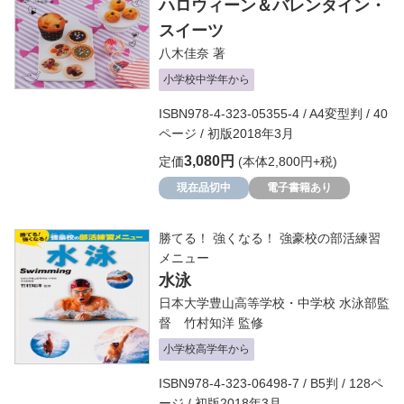
ハロウィーン＆バレンタイン・
スイーツ
八木佳奈
著
小学校中学年から
ISBN978-4-323-05355-4 / A4変型判 / 40
ページ / 初版2018年3月
3,080円
定価
(本体2,800円+税)
現在品切中
電子書籍あり
勝てる！ 強くなる！ 強豪校の部活練習
メニュー
水泳
日本大学豊山高等学校・中学校 水泳部監
督 竹村知洋
監修
小学校高学年から
ISBN978-4-323-06498-7 / B5判 / 128ペ
ージ / 初版2018年3月