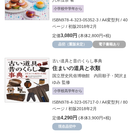
八木佳奈
著
小学校中学年から
ISBN978-4-323-05352-3 / A4変型判 / 40
ページ / 初版2018年2月
3,080円
定価
(本体2,800円+税)
品切（重版未定）
電子書籍あり
古い道具と昔のくらし事典
住まいの道具と衣類
国立歴史民俗博物館 内田順子・関沢ま
ゆみ
監修
小学校高学年から
ISBN978-4-323-05717-0 / A4変型判 / 80
ページ / 初版2018年2月
4,290円
定価
(本体3,900円+税)
現在品切中