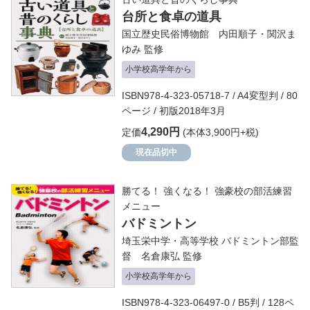
台所と食卓の道具
国立歴史民俗博物館 内田順子・関沢ま
ゆみ
監修
小学校高学年から
ISBN978-4-323-05718-7 / A4変型判 / 80
ページ / 初版2018年3月
4,290円
定価
(本体3,900円+税)
現在品切中
勝てる！ 強くなる！ 強豪校の部活練習
メニュー
バドミントン
埼玉栄中学・高等学校 バドミントン部監
督 名倉康弘
監修
小学校高学年から
ISBN978-4-323-06497-0 / B5判 / 128ペ