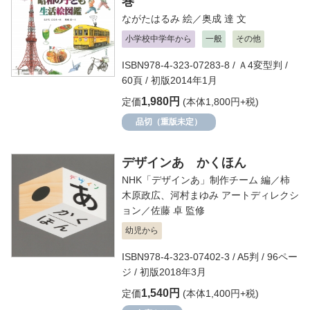
巻
ながたはるみ
絵／
奥成 達
文
小学校中学年から
一般
その他
ISBN978-4-323-07283-8 / Ａ4変型判 /
60頁 / 初版2014年1月
1,980円
定価
(本体1,800円+税)
品切（重版未定）
デザインあ かくほん
NHK「デザインあ」制作チーム
編／
柿
木原政広
、
河村まゆみ
アートディレクシ
ョン／
佐藤 卓
監修
幼児から
ISBN978-4-323-07402-3 / A5判 / 96ペー
ジ / 初版2018年3月
1,540円
定価
(本体1,400円+税)