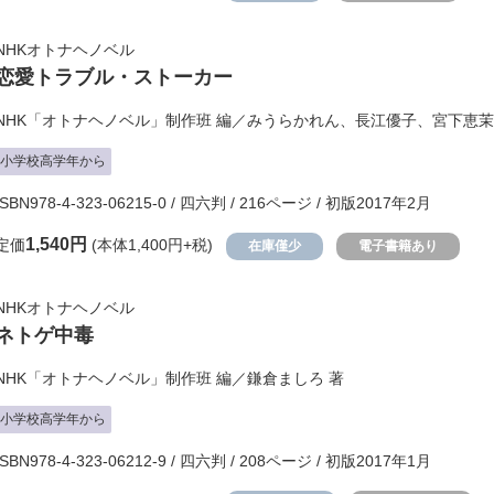
NHKオトナヘノベル
恋愛トラブル・ストーカー
NHK「オトナヘノベル」制作班
編／
みうらかれん
、
長江優子
、
宮下恵茉
小学校高学年から
ISBN978-4-323-06215-0 / 四六判 / 216ページ / 初版2017年2月
1,540円
定価
(本体1,400円+税)
在庫僅少
電子書籍あり
NHKオトナヘノベル
ネトゲ中毒
NHK「オトナヘノベル」制作班
編／
鎌倉ましろ
著
小学校高学年から
ISBN978-4-323-06212-9 / 四六判 / 208ページ / 初版2017年1月