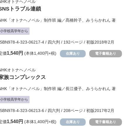
NHKオトナヘノベル
SNSトラブル連鎖
NHK「オトナヘノベル」制作班
編／
髙橋幹子
、
みうらかれん
著
小学校高学年から
ISBN978-4-323-06217-4 / 四六判 / 192ページ / 初版2018年2月
1,540円
定価
(本体1,400円+税)
在庫あり
電子書籍あり
NHKオトナヘノベル
家族コンプレックス
NHK「オトナヘノベル」制作班
編／
長江優子
、
みうらかれん
著
小学校高学年から
ISBN978-4-323-06213-6 / 四六判 / 208ページ / 初版2017年2月
1,540円
定価
(本体1,400円+税)
在庫あり
電子書籍あり