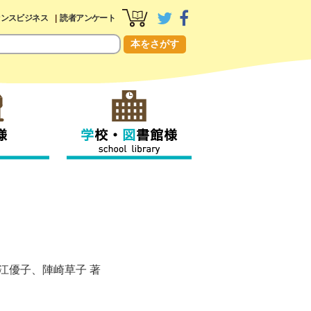
センスビジネス
読者アンケート
本をさがす
江優子
、
陣崎草子
著