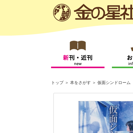
トップ
本をさがす
仮面シンドローム