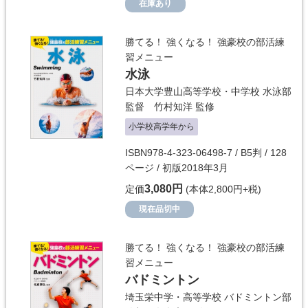
在庫あり
勝てる！ 強くなる！ 強豪校の部活練
習メニュー
水泳
日本大学豊山高等学校・中学校 水泳部
監督 竹村知洋
監修
小学校高学年から
ISBN978-4-323-06498-7 / B5判 / 128
ページ / 初版2018年3月
3,080円
定価
(本体2,800円+税)
現在品切中
勝てる！ 強くなる！ 強豪校の部活練
習メニュー
バドミントン
埼玉栄中学・高等学校 バドミントン部