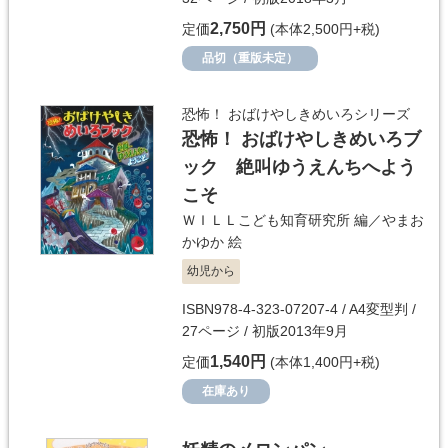
2,750円
定価
(本体2,500円+税)
品切（重版未定）
恐怖！ おばけやしきめいろシリーズ
恐怖！ おばけやしきめいろブ
ック 絶叫ゆうえんちへよう
こそ
ＷＩＬＬこども知育研究所
編／
やまお
かゆか
絵
幼児から
ISBN978-4-323-07207-4 / A4変型判 /
27ページ / 初版2013年9月
1,540円
定価
(本体1,400円+税)
在庫あり