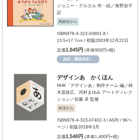
ジョニー・グルエル
作・絵／
角野栄子
訳
高校生から
ISBN978-4-323-03801-8 /
13.5×17.7cm / 初版2003年12月22日
1,045円
定価
(本体950円+税)
品切（重版未定）
デザインあ かくほん
NHK「デザインあ」制作チーム
編／
柿
木原政広
、
河村まゆみ
アートディレク
ション／
佐藤 卓
監修
幼児から
ISBN978-4-323-07402-3 / A5判 / 96ペ
ージ / 初版2018年3月
1,540円
定価
(本体1,400円+税)