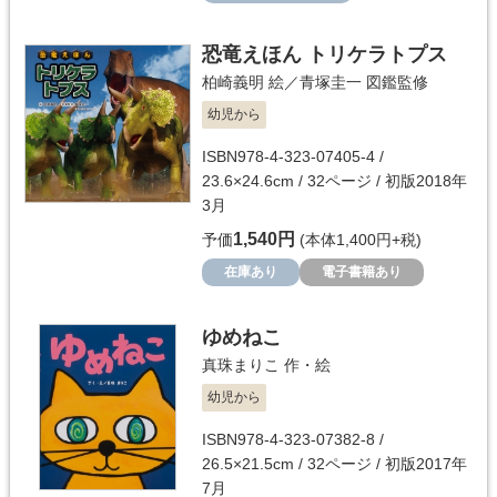
恐竜えほん トリケラトプス
柏崎義明
絵／
青塚圭一
図鑑監修
幼児から
ISBN978-4-323-07405-4 /
23.6×24.6cm / 32ページ / 初版2018年
3月
1,540円
予価
(本体1,400円+税)
在庫あり
電子書籍あり
ゆめねこ
真珠まりこ
作・絵
幼児から
ISBN978-4-323-07382-8 /
26.5×21.5cm / 32ページ / 初版2017年
7月