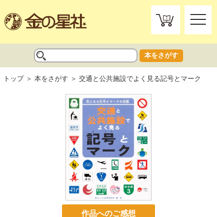
toggle
naviga
本をさがす
トップ
本をさがす
交通と公共施設でよく見る記号とマーク
作品へのご感想