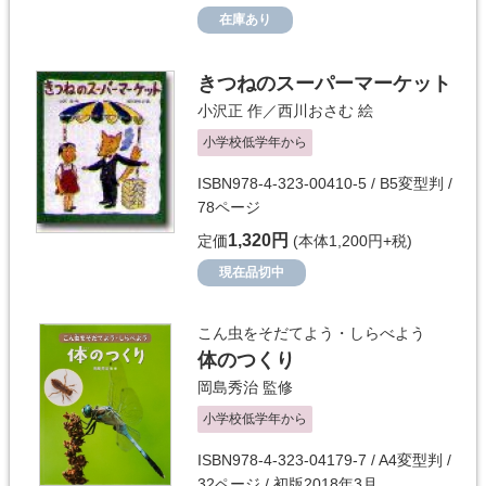
在庫あり
きつねのスーパーマーケット
小沢正
作／
西川おさむ
絵
小学校低学年から
ISBN978-4-323-00410-5 / B5変型判 /
78ページ
1,320円
定価
(本体1,200円+税)
現在品切中
こん虫をそだてよう・しらべよう
体のつくり
岡島秀治
監修
小学校低学年から
ISBN978-4-323-04179-7 / A4変型判 /
32ページ / 初版2018年3月