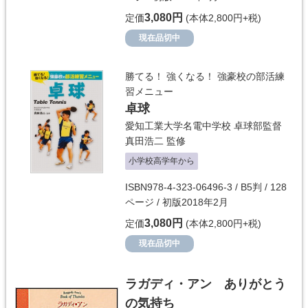
3,080円
定価
(本体2,800円+税)
現在品切中
勝てる！ 強くなる！ 強豪校の部活練
習メニュー
卓球
愛知工業大学名電中学校 卓球部監督
真田浩二
監修
小学校高学年から
ISBN978-4-323-06496-3 / B5判 / 128
ページ / 初版2018年2月
3,080円
定価
(本体2,800円+税)
現在品切中
ラガディ・アン ありがとう
の気持ち