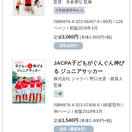
監督 名倉康弘
監修
小学校高学年から
ISBN978-4-323-06497-0 / B5判 / 128
ページ / 初版2018年3月
3,080円
定価
(本体2,800円+税)
現在品切中
JACPA子どもがぐんぐん伸び
る ジュニアサッカー
株式会社 ジャクパ･野口光彦・梶真人
監修
一般
ISBN978-4-323-07408-5 / B5変型判 /
96ページ / 初版2018年3月
1,540円
定価
(本体1,400円+税)
品切（重版未定）