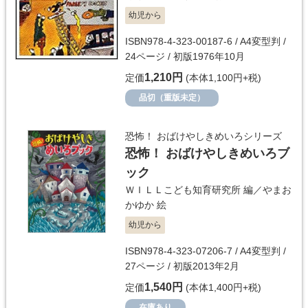
幼児から
ISBN978-4-323-00187-6 / A4変型判 /
24ページ / 初版1976年10月
1,210円
定価
(本体1,100円+税)
品切（重版未定）
恐怖！ おばけやしきめいろシリーズ
恐怖！ おばけやしきめいろブ
ック
ＷＩＬＬこども知育研究所
編／
やまお
かゆか
絵
幼児から
ISBN978-4-323-07206-7 / A4変型判 /
27ページ / 初版2013年2月
1,540円
定価
(本体1,400円+税)
在庫あり