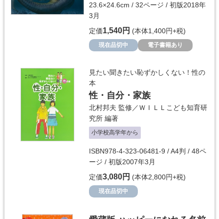
23.6×24.6cm / 32ページ / 初版2018年
3月
1,540円
定価
(本体1,400円+税)
現在品切中
電子書籍あり
見たい聞きたい恥ずかしくない！性の
本
性・自分・家族
北村邦夫
監修／
ＷＩＬＬこども知育研
究所
編著
小学校高学年から
ISBN978-4-323-06481-9 / A4判 / 48ペ
ージ / 初版2007年3月
3,080円
定価
(本体2,800円+税)
現在品切中