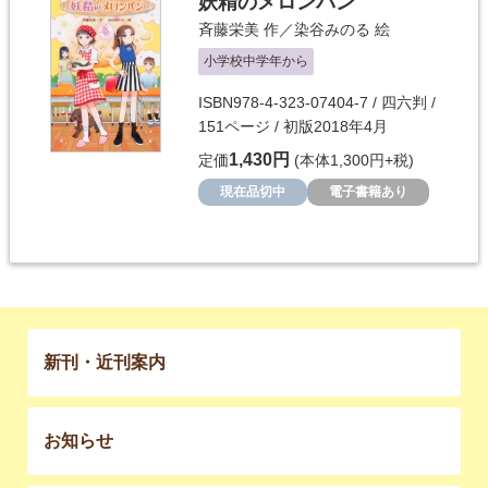
妖精のメロンパン
斉藤栄美
作／
染谷みのる
絵
小学校中学年から
ISBN978-4-323-07404-7 / 四六判 /
151ページ / 初版2018年4月
1,430円
定価
(本体1,300円+税)
現在品切中
電子書籍あり
新刊・近刊案内
お知らせ