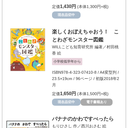
1,430円
定価
(本体1,300円+税)
現在品切中
楽しくおぼえちゃおう！ こ
とわざモンスター図鑑
WILLこども知育研究所
編著／
村田桃
香
絵
小学校低学年から
ISBN978-4-323-07410-8 / A4変型判 /
23.5×19cm / 96ページ / 初版2018年2
月
1,650円
定価
(本体1,500円+税)
現在品切中
電子書籍あり
バナナのかわですべったら
もりひさし
作／
西川おさむ
絵