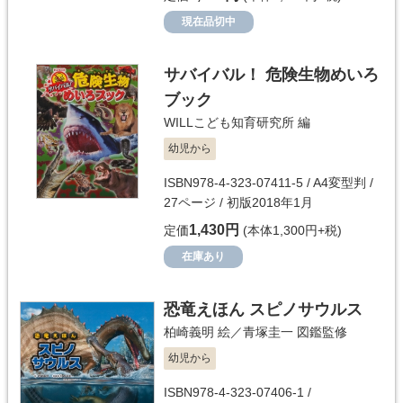
現在品切中
サバイバル！ 危険生物めいろ
ブック
WILLこども知育研究所
編
幼児から
ISBN978-4-323-07411-5 / A4変型判 /
27ページ / 初版2018年1月
1,430円
定価
(本体1,300円+税)
在庫あり
恐竜えほん スピノサウルス
柏崎義明
絵／
青塚圭一
図鑑監修
幼児から
ISBN978-4-323-07406-1 /