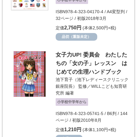
小学校中学年から
ISBN978-4-323-04170-4 / A4変型判 /
32ページ / 初版2018年3月
2,750円
定価
(本体2,500円+税)
品切（重版未定）
女子力UP! 委員会 わたした
ちの「女の子」レッスン は
じめての生理ハンドブック
池下育子（池下レディースクリニック
銀座院長）
監修／
WILLこども知育研
究所
編著
小学校中学年から
ISBN978-4-323-05741-5 / B6判 / 144
ページ / 初版2010年8月
1,210円
定価
(本体1,100円+税)