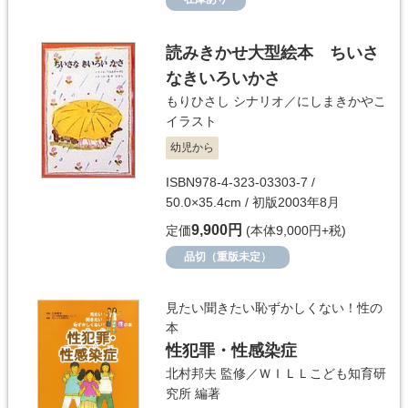
読みきかせ大型絵本 ちいさ
なきいろいかさ
もりひさし
シナリオ／
にしまきかやこ
イラスト
幼児から
ISBN978-4-323-03303-7 /
50.0×35.4cm / 初版2003年8月
9,900円
定価
(本体9,000円+税)
品切（重版未定）
見たい聞きたい恥ずかしくない！性の
本
性犯罪・性感染症
北村邦夫
監修／
ＷＩＬＬこども知育研
究所
編著