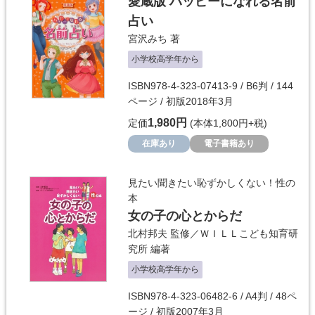
愛蔵版 ハッピーになれる名前
占い
宮沢みち
著
小学校高学年から
ISBN978-4-323-07413-9 / B6判 / 144
ページ / 初版2018年3月
1,980円
定価
(本体1,800円+税)
在庫あり
電子書籍あり
見たい聞きたい恥ずかしくない！性の
本
女の子の心とからだ
北村邦夫
監修／
ＷＩＬＬこども知育研
究所
編著
小学校高学年から
ISBN978-4-323-06482-6 / A4判 / 48ペ
ージ / 初版2007年3月