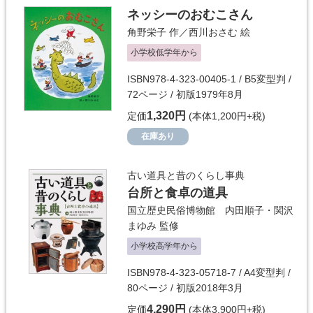
ネッシーのおむこさん
角野栄子
作／
西川おさむ
絵
小学校低学年から
ISBN978-4-323-00405-1 / B5変型判 /
72ページ / 初版1979年8月
1,320円
定価
(本体1,200円+税)
在庫あり
古い道具と昔のくらし事典
台所と食卓の道具
国立歴史民俗博物館 内田順子・関沢
まゆみ
監修
小学校高学年から
ISBN978-4-323-05718-7 / A4変型判 /
80ページ / 初版2018年3月
4,290円
定価
(本体3,900円+税)