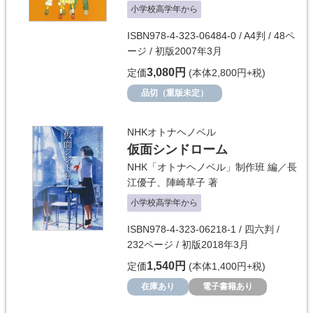
小学校高学年から
ISBN978-4-323-06484-0 / A4判 / 48ペ
ージ / 初版2007年3月
3,080円
定価
(本体2,800円+税)
品切（重版未定）
NHKオトナヘノベル
仮面シンドローム
NHK「オトナヘノベル」制作班
編／
長
江優子
、
陣崎草子
著
小学校高学年から
ISBN978-4-323-06218-1 / 四六判 /
232ページ / 初版2018年3月
1,540円
定価
(本体1,400円+税)
在庫あり
電子書籍あり