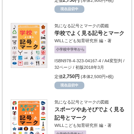
2,750円
定価
(本体2,500円+税)
現在品切中
気になる記号とマークの図鑑
学校でよく見る記号とマーク
WILLこども知育研究所
編・著
小学校中学年から
ISBN978-4-323-04167-4 / A4変型判 /
32ページ / 初版2018年3月
2,750円
定価
(本体2,500円+税)
現在品切中
気になる記号とマークの図鑑
スポーツやあそびでよく見る
記号とマーク
WILLこども知育研究所
編・著