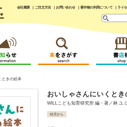
会社概要
ご注文方法
お問い合わせ
著作物の利用について
ライ
くときの絵本
おいしゃさんにいくとき
WILLこども知育研究所
編・著／
林 ユ
幼児から