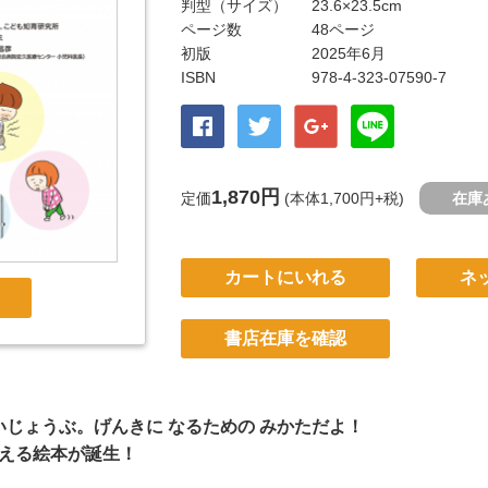
判型（サイズ）
23.6×23.5cm
ページ数
48ページ
初版
2025年6月
ISBN
978-4-323-07590-7
1,870円
定価
(本体1,700円+税)
在庫
カートにいれる
ネ
書店在庫を確認
いじょうぶ。げんきに なるための みかただよ！
える絵本が誕生！