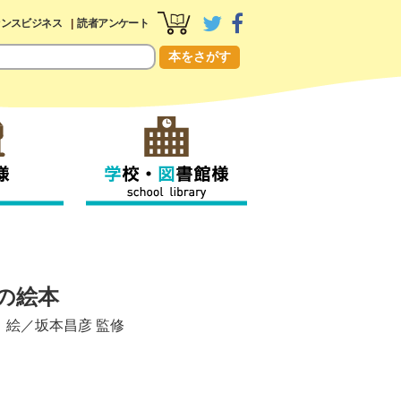
センスビジネス
読者アンケート
本をさがす
の絵本
ミ
絵／
坂本昌彦
監修