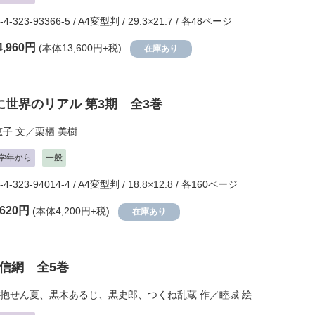
-4-323-93366-5 / A4変型判 / 29.3×21.7 / 各48ページ
4,960円
(本体13,600円+税)
在庫あり
に世界のリアル 第3期 全3巻
恵子
文／
栗栖 美樹
学年から
一般
-4-323-94014-4 / A4変型判 / 18.8×12.8 / 各160ページ
,620円
(本体4,200円+税)
在庫あり
信網 全5巻
抱せん夏
、
黒木あるじ
、
黒史郎
、
つくね乱蔵
作／
睦城
絵