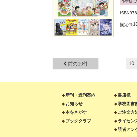
小学校低
ISBN978
1
揃定価
10
前の10件
新刊・近刊案内
書店様
お知らせ
学校図書
本をさがす
ご注文方
ブッククラブ
ライセン
読者アン