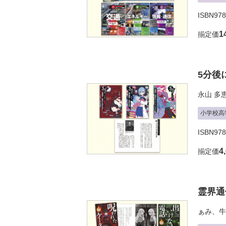
ISBN978
1
揃定価
5分後
永山 多
小学校高
ISBN978
4
揃定価
霊界通
ぁみ
、
牛