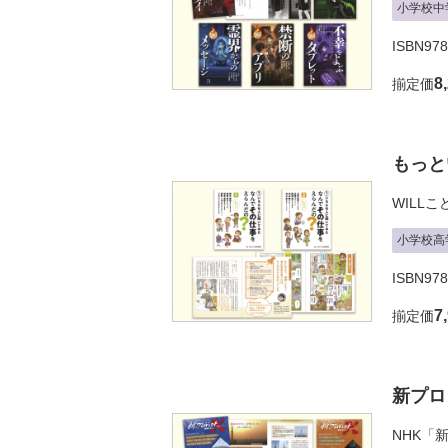
小学校中
ISBN978
8
揃定価
もっと
WILL
小学校高
ISBN978
7
揃定価
新プロ
NHK「