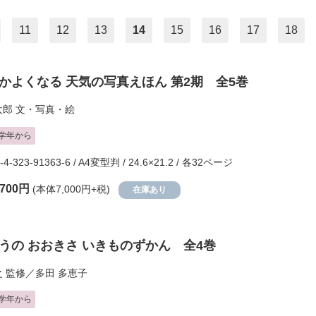
11
12
13
14
15
16
17
18
かよくなる 天気の写真えほん 第2期 全5巻
太郎
文・写真・絵
学年から
-4-323-91363-6 / A4変型判 / 24.6×21.2 / 各32ページ
,700円
(本体7,000円+税)
在庫あり
うの おおきさ いきものずかん 全4巻
之
監修／
多田 多恵子
学年から