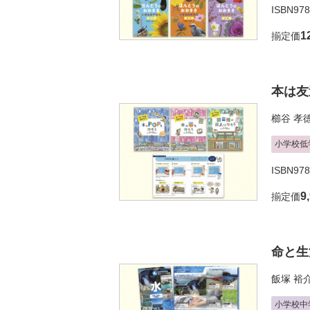
ISBN978
1
揃定価
本は友
櫛谷 孝
小学校低
ISBN978
9
揃定価
命と生
飯塚 裕
小学校中