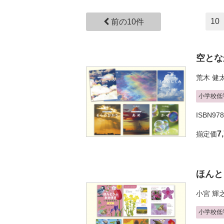
10
前の10件
空とな
荒木 健
小学校低
ISBN978
7
揃定価
ほんと
小宮 輝
小学校低