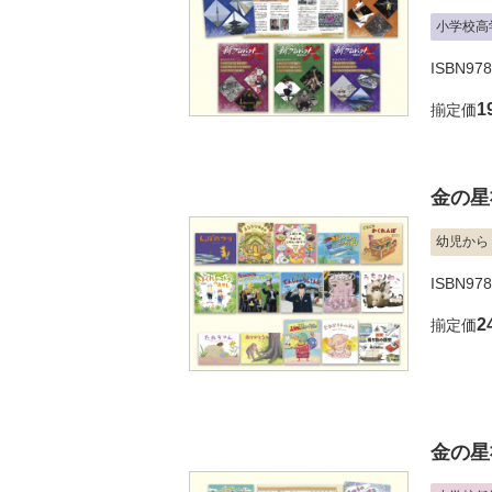
小学校高
ISBN978
1
揃定価
金の星
幼児から
ISBN97
2
揃定価
金の星