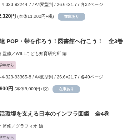
-4-323-92244-7 / A4変型判 / 26.6×21.7 / 各32ページ
2,320円
(本体11,200円+税)
在庫あり
達 POP・帯を作ろう！図書館へ行こう！ 全3巻
徳
監修／
WILLこども知育研究所
編
学年から
-4-323-93365-8 / A4変型判 / 26.6×21.7 / 各40ページ
,900円
(本体9,000円+税)
在庫あり
活環境を支える日本のインフラ図鑑 全4巻
介
監修／
グラフィオ
編
学年から