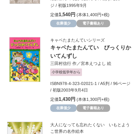
ジ / 初版1995年9月
1,540円
定価
(本体1,400円+税)
在庫僅少
電子書籍あり
キャベたまたんていシリーズ
キャベたまたんてい びっくりか
いてんずし
三田村信行
作／
宮本えつよし
絵
小学校低学年から
ISBN978-4-323-02021-1 / A5判 / 96ページ
/ 初版2003年9月4日
1,430円
定価
(本体1,300円+税)
在庫僅少
電子書籍あり
大人になっても忘れたくない いもとよう
こ世界の名作絵本