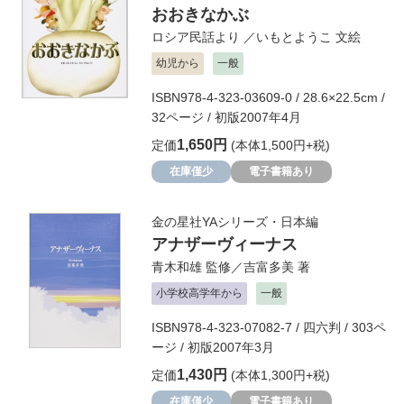
おおきなかぶ
ロシア民話より
／
いもとようこ
文絵
幼児から
一般
ISBN978-4-323-03609-0 / 28.6×22.5cm /
32ページ / 初版2007年4月
1,650円
定価
(本体1,500円+税)
在庫僅少
電子書籍あり
金の星社YAシリーズ・日本編
アナザーヴィーナス
青木和雄
監修／
吉富多美
著
小学校高学年から
一般
ISBN978-4-323-07082-7 / 四六判 / 303ペ
ージ / 初版2007年3月
1,430円
定価
(本体1,300円+税)
在庫僅少
電子書籍あり