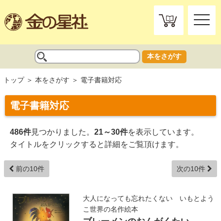
toggle
naviga
本をさがす
トップ
本をさがす
電子書籍対応
電子書籍対応
486件
見つかりました。
21～30件
を表示しています。
タイトルをクリックすると詳細をご覧頂けます。
前の10件
次の10件
大人になっても忘れたくない いもとよう
こ世界の名作絵本