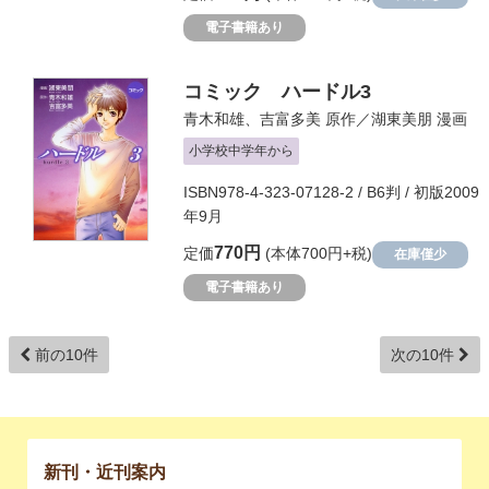
電子書籍あり
コミック ハードル3
青木和雄
、
吉富多美
原作／
湖東美朋
漫画
小学校中学年から
ISBN978-4-323-07128-2 / B6判 / 初版2009
年9月
770円
定価
(本体700円+税)
在庫僅少
電子書籍あり
前の10件
次の10件
新刊・近刊案内