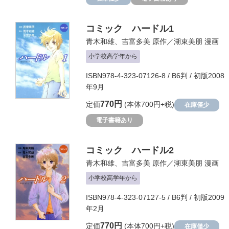
コミック ハードル1
青木和雄
、
吉富多美
原作／
湖東美朋
漫画
小学校高学年から
ISBN978-4-323-07126-8 / B6判 / 初版2008
年9月
770円
定価
(本体700円+税)
在庫僅少
電子書籍あり
コミック ハードル2
青木和雄
、
吉富多美
原作／
湖東美朋
漫画
小学校高学年から
ISBN978-4-323-07127-5 / B6判 / 初版2009
年2月
770円
定価
(本体700円+税)
在庫僅少