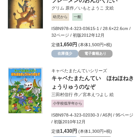
ブレーメンのおんがくたい
グリム
原作／
いもとようこ
文絵
幼児から
一般
ISBN978-4-323-03615-1 / 28.6×22.6cm /
32ページ / 初版2012年12月
1,650円
定価
(本体1,500円+税)
在庫僅少
電子書籍あり
キャベたまたんていシリーズ
キャベたまたんてい ほねほねき
ょうりゅうのなぞ
三田村信行
作／
宮本えつよし
絵
小学校低学年から
ISBN978-4-323-02030-3 / A5判 / 95ページ
/ 初版2010年12月
1,430円
定価
(本体1,300円+税)