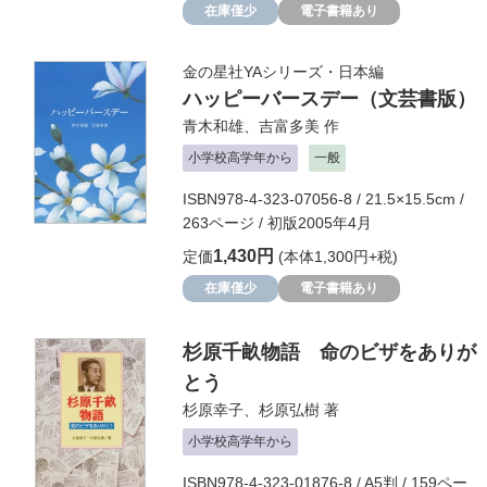
在庫僅少
電子書籍あり
金の星社YAシリーズ・日本編
ハッピーバースデー（文芸書版）
青木和雄
、
吉富多美
作
小学校高学年から
一般
ISBN978-4-323-07056-8 / 21.5×15.5cm /
263ページ / 初版2005年4月
1,430円
定価
(本体1,300円+税)
在庫僅少
電子書籍あり
杉原千畝物語 命のビザをありが
とう
杉原幸子
、
杉原弘樹
著
小学校高学年から
ISBN978-4-323-01876-8 / A5判 / 159ペー