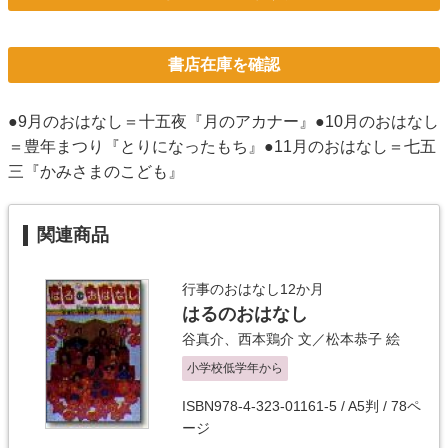
書店在庫を確認
●9月のおはなし＝十五夜『月のアカナー』●10月のおはなし
＝豊年まつり『とりになったもち』●11月のおはなし＝七五
三『かみさまのこども』
関連商品
行事のおはなし12か月
はるのおはなし
谷真介
、
西本鶏介
文／
松本恭子
絵
小学校低学年から
ISBN978-4-323-01161-5 / A5判 / 78ペ
ージ