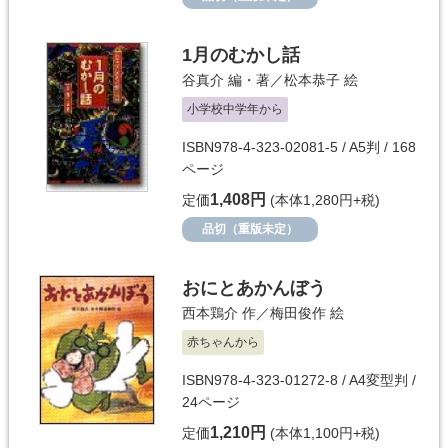
1月のむかし話
谷真介
編・著／
松本恭子
絵
小学校中学年から
ISBN978-4-323-02081-5 / A5判 / 168
ページ
1,408円
定価
(本体1,280円+税)
品切（重版未定）
おにとあかんぼう
西本鶏介
作／
梅田俊作
絵
赤ちゃんから
ISBN978-4-323-01272-8 / A4変型判 /
24ページ
1,210円
定価
(本体1,100円+税)