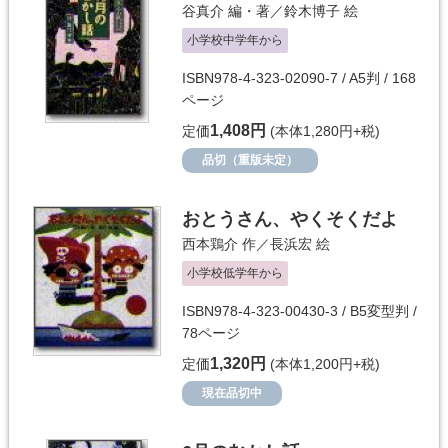
谷真介
編・著／
鈴木博子
絵
小学校中学年から
ISBN978-4-323-02090-7 / A5判 / 168
ページ
1,408円
定価
(本体1,280円+税)
品切（重版未定）
おとうさん、やくそくだよ
西本鶏介
作／
長浜宏
絵
小学校低学年から
ISBN978-4-323-00430-3 / B5変型判 /
78ページ
1,320円
定価
(本体1,200円+税)
現在品切中