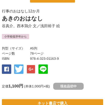
行事のおはなし12か月
あきのおはなし
谷真介
、
西本鶏介
文／
浅田裕子
絵
小学校低学年から
判型（サイズ）
A5判
ページ数
78ページ
ISBN
978-4-323-01163-9
1,100円
定価
(本体1,000円+税)
現在品切中
ネット書店で購入