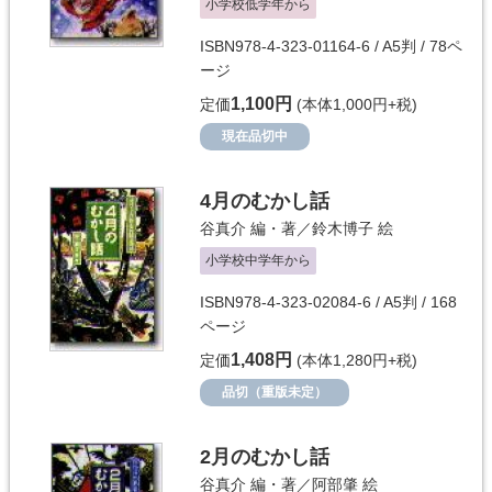
小学校低学年から
ISBN978-4-323-01164-6 / A5判 / 78ペ
ージ
1,100円
定価
(本体1,000円+税)
現在品切中
4月のむかし話
谷真介
編・著／
鈴木博子
絵
小学校中学年から
ISBN978-4-323-02084-6 / A5判 / 168
ページ
1,408円
定価
(本体1,280円+税)
品切（重版未定）
2月のむかし話
谷真介
編・著／
阿部肇
絵