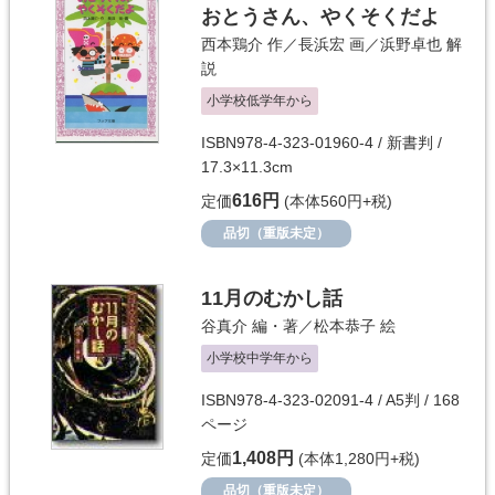
おとうさん、やくそくだよ
西本鶏介
作／
長浜宏
画／
浜野卓也
解
説
小学校低学年から
ISBN978-4-323-01960-4 / 新書判 /
17.3×11.3cm
616円
定価
(本体560円+税)
品切（重版未定）
11月のむかし話
谷真介
編・著／
松本恭子
絵
小学校中学年から
ISBN978-4-323-02091-4 / A5判 / 168
ページ
1,408円
定価
(本体1,280円+税)
品切（重版未定）