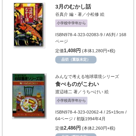
3月のむかし話
谷真介
編・著／
小松修
絵
小学校中学年から
ISBN978-4-323-02083-9 / A5判 / 168
ページ
1,408円
定価
(本体1,280円+税)
品切（重版未定）
みんなで考える地球環境シリーズ
食べものがこわい
渡辺雄二
著／
うちべけい
絵
小学校高学年から
ISBN978-4-323-02062-4 / 25×19cm /
64ページ / 初版1994年4月
2,486円
定価
(本体2,260円+税)