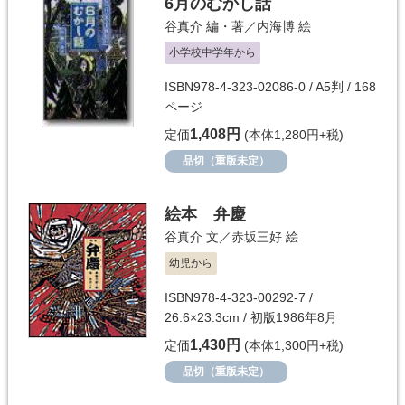
6月のむかし話
谷真介
編・著／
内海博
絵
小学校中学年から
ISBN978-4-323-02086-0 / A5判 / 168
ページ
1,408円
定価
(本体1,280円+税)
品切（重版未定）
絵本 弁慶
谷真介
文／
赤坂三好
絵
幼児から
ISBN978-4-323-00292-7 /
26.6×23.3cm / 初版1986年8月
1,430円
定価
(本体1,300円+税)
品切（重版未定）