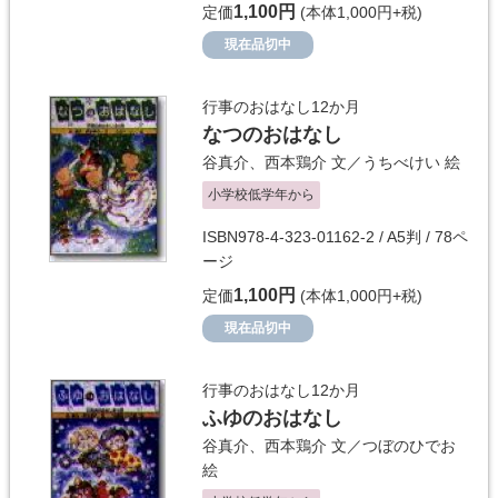
1,100円
定価
(本体1,000円+税)
現在品切中
行事のおはなし12か月
なつのおはなし
谷真介
、
西本鶏介
文／
うちべけい
絵
小学校低学年から
ISBN978-4-323-01162-2 / A5判 / 78ペ
ージ
1,100円
定価
(本体1,000円+税)
現在品切中
行事のおはなし12か月
ふゆのおはなし
谷真介
、
西本鶏介
文／
つぼのひでお
絵