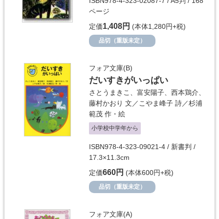
ISBN978-4-323-02087-7 / A5判 / 168
ページ
1,408円
定価
(本体1,280円+税)
品切（重版未定）
フォア文庫(B)
だいすきがいっぱい
さとうまきこ
、
富安陽子
、
西本鶏介
、
藤村かおり
文／
こやま峰子
詩／
杉浦
範茂
作・絵
小学校中学年から
ISBN978-4-323-09021-4 / 新書判 /
17.3×11.3cm
660円
定価
(本体600円+税)
品切（重版未定）
フォア文庫(A)