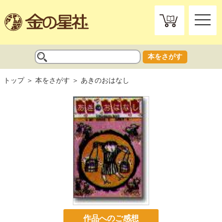
toggle
naviga
本をさがす
トップ
本をさがす
あきのおはなし
作品へのご感想