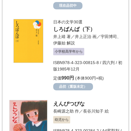
現在品切中
日本の文学30選
しろばんば（下）
井上靖
著／
井上正治
画／
宇田博司
、
伊藤始
解説
小学校高学年から
ISBN978-4-323-00815-8 / 四六判 / 初
版1985年12月
990円
定価
(本体900円+税)
品切（重版未定）
えんぴつびな
長崎源之助
作／
長谷川知子
絵
幼児から
ISBN978-4-323-00284-2 / A4変型判 /