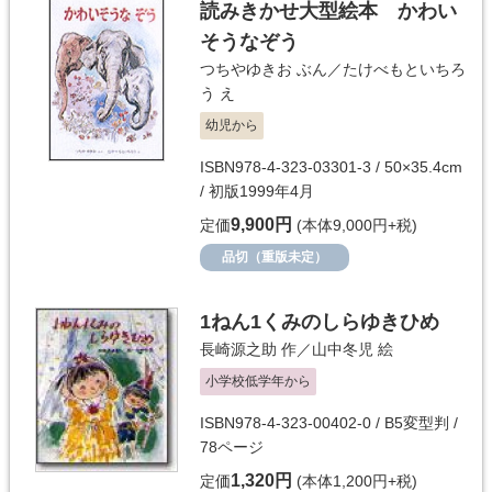
読みきかせ大型絵本 かわい
そうなぞう
つちやゆきお
ぶん／
たけべもといちろ
う
え
幼児から
ISBN978-4-323-03301-3 / 50×35.4cm
/ 初版1999年4月
9,900円
定価
(本体9,000円+税)
品切（重版未定）
1ねん1くみのしらゆきひめ
長崎源之助
作／
山中冬児
絵
小学校低学年から
ISBN978-4-323-00402-0 / B5変型判 /
78ページ
1,320円
定価
(本体1,200円+税)