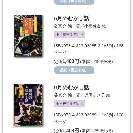
品切（重版未定）
5月のむかし話
谷真介
編・著／
小島伸吾
絵
小学校中学年から
ISBN978-4-323-02085-3 / A5判 / 168
ページ
1,408円
定価
(本体1,280円+税)
品切（重版未定）
9月のむかし話
谷真介
編・著／
沢田あき子
絵
小学校中学年から
ISBN978-4-323-02089-1 / A5判 / 168
ページ
1,408円
定価
(本体1,280円+税)