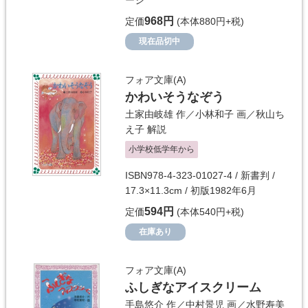
ージ
968円
定価
(本体880円+税)
現在品切中
フォア文庫(A)
かわいそうなぞう
土家由岐雄
作／
小林和子
画／
秋山ち
え子
解説
小学校低学年から
ISBN978-4-323-01027-4 / 新書判 /
17.3×11.3cm / 初版1982年6月
594円
定価
(本体540円+税)
在庫あり
フォア文庫(A)
ふしぎなアイスクリーム
手島悠介
作／
中村景児
画／
水野寿美