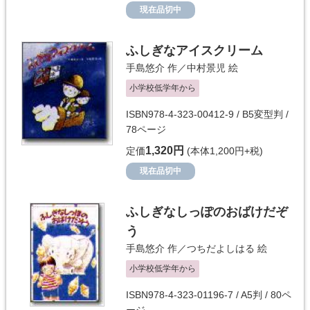
現在品切中
ふしぎなアイスクリーム
手島悠介
作／
中村景児
絵
小学校低学年から
ISBN978-4-323-00412-9 / B5変型判 /
78ページ
1,320円
定価
(本体1,200円+税)
現在品切中
ふしぎなしっぽのおばけだぞ
う
手島悠介
作／
つちだよしはる
絵
小学校低学年から
ISBN978-4-323-01196-7 / A5判 / 80ペ