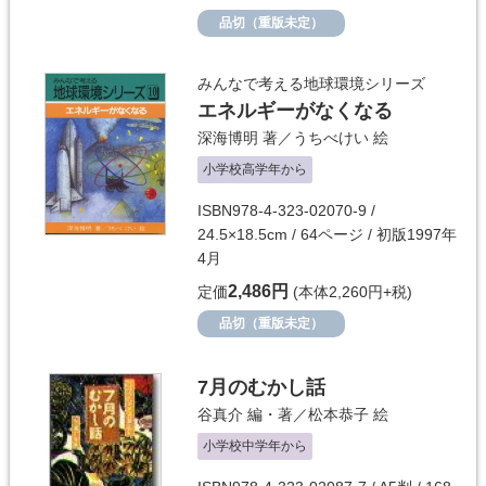
品切（重版未定）
みんなで考える地球環境シリーズ
エネルギーがなくなる
深海博明
著／
うちべけい
絵
小学校高学年から
ISBN978-4-323-02070-9 /
24.5×18.5cm / 64ページ / 初版1997年
4月
2,486円
定価
(本体2,260円+税)
品切（重版未定）
7月のむかし話
谷真介
編・著／
松本恭子
絵
小学校中学年から