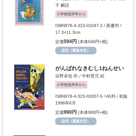
子
解説
小学校低学年から
ISBN978-4-323-01047-2 / 新書判 /
17.3×11.3cm
594円
定価
(本体540円+税)
品切（重版未定）
がんばれなきむし1ねんせい
浜野卓也
作／
中村景児
絵
小学校低学年から
ISBN978-4-323-02007-5 / A5判 / 初版
1996年6月
990円
定価
(本体900円+税)
品切（重版未定）