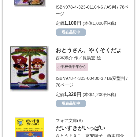
ISBN978-4-323-01164-6 / A5判 / 78ペ
ージ
1,100円
定価
(本体1,000円+税)
現在品切中
おとうさん、やくそくだよ
西本鶏介
作／
長浜宏
絵
小学校低学年から
ISBN978-4-323-00430-3 / B5変型判 /
78ページ
1,320円
定価
(本体1,200円+税)
現在品切中
フォア文庫(B)
だいすきがいっぱい
さとうまきこ
、
富安陽子
、
西本鶏介
、