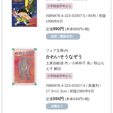
小学校低学年から
ISBN978-4-323-02007-5 / A5判 / 初版
1996年6月
990円
定価
(本体900円+税)
品切（重版未定）
フォア文庫(A)
かわいそうなぞう
土家由岐雄
作／
小林和子
画／
秋山ち
え子
解説
小学校低学年から
ISBN978-4-323-01027-4 / 新書判 /
17.3×11.3cm / 初版1982年6月
594円
定価
(本体540円+税)
在庫あり