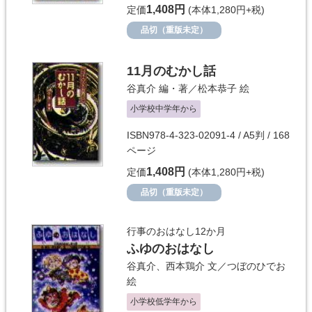
1,408円
定価
(本体1,280円+税)
品切（重版未定）
11月のむかし話
谷真介
編・著／
松本恭子
絵
小学校中学年から
ISBN978-4-323-02091-4 / A5判 / 168
ページ
1,408円
定価
(本体1,280円+税)
品切（重版未定）
行事のおはなし12か月
ふゆのおはなし
谷真介
、
西本鶏介
文／
つぼのひでお
絵
小学校低学年から