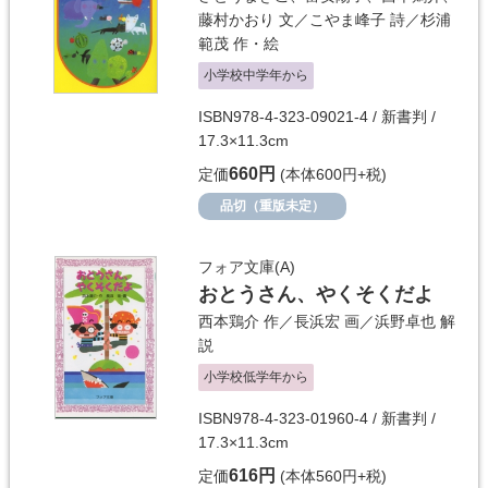
藤村かおり
文／
こやま峰子
詩／
杉浦
範茂
作・絵
小学校中学年から
ISBN978-4-323-09021-4 / 新書判 /
17.3×11.3cm
660円
定価
(本体600円+税)
品切（重版未定）
フォア文庫(A)
おとうさん、やくそくだよ
西本鶏介
作／
長浜宏
画／
浜野卓也
解
説
小学校低学年から
ISBN978-4-323-01960-4 / 新書判 /
17.3×11.3cm
616円
定価
(本体560円+税)