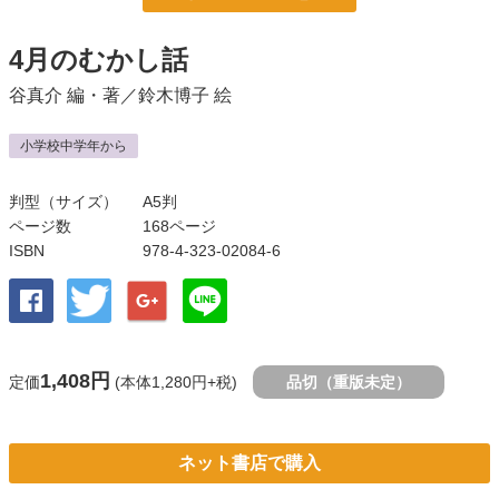
4月のむかし話
谷真介
編・著／
鈴木博子
絵
小学校中学年から
判型（サイズ）
A5判
ページ数
168ページ
ISBN
978-4-323-02084-6
1,408円
定価
(本体1,280円+税)
品切（重版未定）
ネット書店で購入