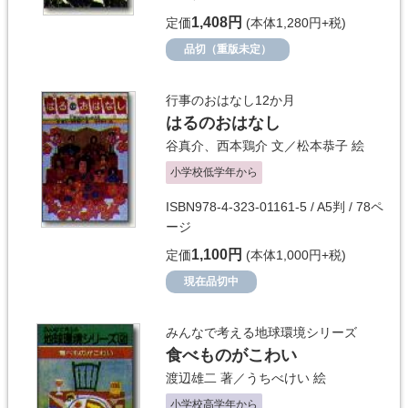
1,408円
定価
(本体1,280円+税)
品切（重版未定）
行事のおはなし12か月
はるのおはなし
谷真介
、
西本鶏介
文／
松本恭子
絵
小学校低学年から
ISBN978-4-323-01161-5 / A5判 / 78ペ
ージ
1,100円
定価
(本体1,000円+税)
現在品切中
みんなで考える地球環境シリーズ
食べものがこわい
渡辺雄二
著／
うちべけい
絵
小学校高学年から