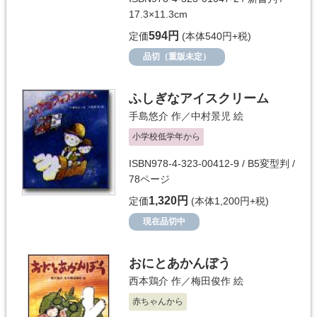
17.3×11.3cm
594円
定価
(本体540円+税)
品切（重版未定）
ふしぎなアイスクリーム
手島悠介
作／
中村景児
絵
小学校低学年から
ISBN978-4-323-00412-9 / B5変型判 /
78ページ
1,320円
定価
(本体1,200円+税)
現在品切中
おにとあかんぼう
西本鶏介
作／
梅田俊作
絵
赤ちゃんから