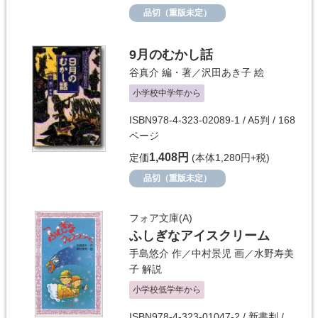
品切（重版未定）
9月のむかし話
谷真介
編・著／
沢田あき子
絵
小学校中学年から
ISBN978-4-323-02089-1 / A5判 / 168
ページ
1,408円
定価
(本体1,280円+税)
品切（重版未定）
フォア文庫(A)
ふしぎなアイスクリーム
手島悠介
作／
中村景児
画／
水野寿美
子
解説
小学校低学年から
ISBN978-4-323-01047-2 / 新書判 /