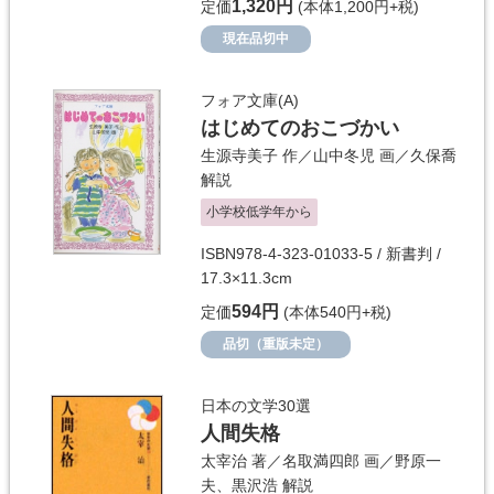
1,320円
定価
(本体1,200円+税)
現在品切中
フォア文庫(A)
はじめてのおこづかい
生源寺美子
作／
山中冬児
画／
久保喬
解説
小学校低学年から
ISBN978-4-323-01033-5 / 新書判 /
17.3×11.3cm
594円
定価
(本体540円+税)
品切（重版未定）
日本の文学30選
人間失格
太宰治
著／
名取満四郎
画／
野原一
夫
、
黒沢浩
解説