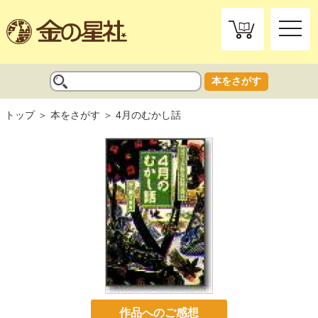
toggle
naviga
本をさがす
トップ
本をさがす
4月のむかし話
作品へのご感想