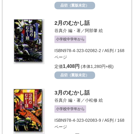
品切（重版未定）
2月のむかし話
谷真介
編・著／
阿部肇
絵
小学校中学年から
ISBN978-4-323-02082-2 / A5判 / 168
ページ
1,408円
定価
(本体1,280円+税)
品切（重版未定）
3月のむかし話
谷真介
編・著／
小松修
絵
小学校中学年から
ISBN978-4-323-02083-9 / A5判 / 168
ページ