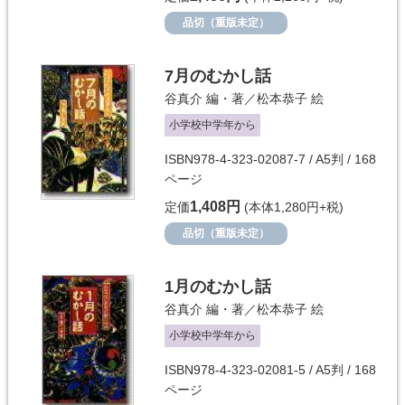
品切（重版未定）
7月のむかし話
谷真介
編・著／
松本恭子
絵
小学校中学年から
ISBN978-4-323-02087-7 / A5判 / 168
ページ
1,408円
定価
(本体1,280円+税)
品切（重版未定）
1月のむかし話
谷真介
編・著／
松本恭子
絵
小学校中学年から
ISBN978-4-323-02081-5 / A5判 / 168
ページ