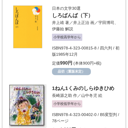
日本の文学30選
しろばんば（下）
井上靖
著／
井上正治
画／
宇田博司
、
伊藤始
解説
小学校高学年から
ISBN978-4-323-00815-8 / 四六判 / 初
版1985年12月
990円
定価
(本体900円+税)
品切（重版未定）
1ねん1くみのしらゆきひめ
長崎源之助
作／
山中冬児
絵
小学校低学年から
ISBN978-4-323-00402-0 / B5変型判 /
78ページ