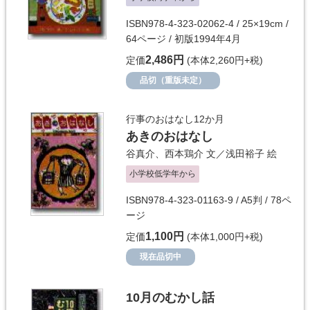
ISBN978-4-323-02062-4 / 25×19cm /
64ページ / 初版1994年4月
2,486円
定価
(本体2,260円+税)
品切（重版未定）
行事のおはなし12か月
あきのおはなし
谷真介
、
西本鶏介
文／
浅田裕子
絵
小学校低学年から
ISBN978-4-323-01163-9 / A5判 / 78ペ
ージ
1,100円
定価
(本体1,000円+税)
現在品切中
10月のむかし話