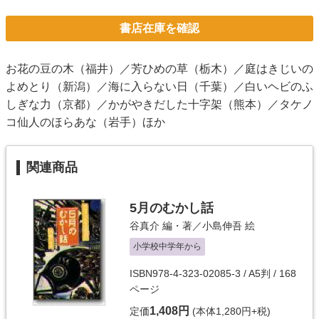
書店在庫を確認
お花の豆の木（福井）／芳ひめの草（栃木）／庭はきじいの
よめとり（新潟）／海に入らない日（千葉）／白いヘビのふ
しぎな力（京都）／かがやきだした十字架（熊本）／タケノ
コ仙人のほらあな（岩手）ほか
関連商品
5月のむかし話
谷真介
編・著／
小島伸吾
絵
小学校中学年から
ISBN978-4-323-02085-3 / A5判 / 168
ページ
1,408円
定価
(本体1,280円+税)