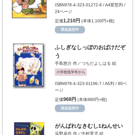
ISBN978-4-323-01272-8 / A4変型判 /
24ページ
1,210円
定価
(本体1,100円+税)
現在品切中
ふしぎなしっぽのおばけだぞ
う
手島悠介
作／
つちだよしはる
絵
小学校低学年から
ISBN978-4-323-01196-7 / A5判 / 80ペ
ージ
968円
定価
(本体880円+税)
現在品切中
がんばれなきむし1ねんせい
浜野卓也
作／
中村景児
絵