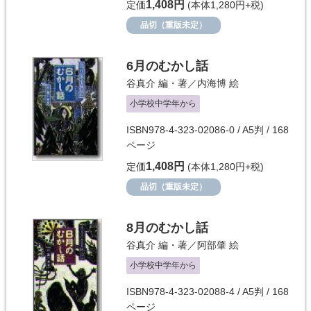
1,408円
定価
(本体1,280円+税)
品切（重版未定）
6月のむかし話
谷真介
編・著／
内海博
絵
小学校中学年から
ISBN978-4-323-02086-0 / A5判 / 168
ページ
1,408円
定価
(本体1,280円+税)
品切（重版未定）
8月のむかし話
谷真介
編・著／
阿部肇
絵
小学校中学年から
ISBN978-4-323-02088-4 / A5判 / 168
ページ