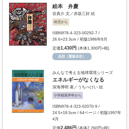
絵本 弁慶
谷真介
文／
赤坂三好
絵
幼児から
ISBN978-4-323-00292-7 /
26.6×23.3cm / 初版1986年8月
1,430円
定価
(本体1,300円+税)
品切（重版未定）
みんなで考える地球環境シリーズ
エネルギーがなくなる
深海博明
著／
うちべけい
絵
小学校高学年から
ISBN978-4-323-02070-9 /
24.5×18.5cm / 64ページ / 初版1997年
4月
2,486円
定価
(本体2,260円+税)