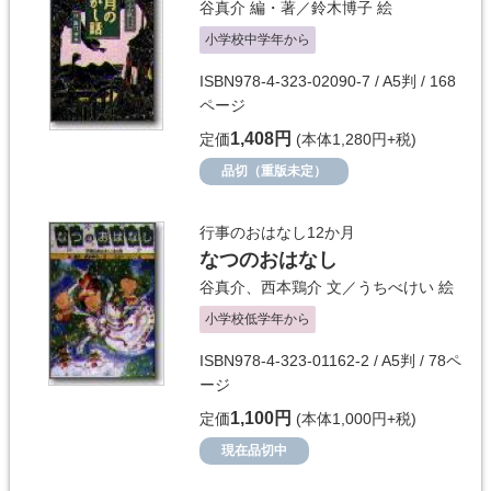
谷真介
編・著／
鈴木博子
絵
小学校中学年から
ISBN978-4-323-02090-7 / A5判 / 168
ページ
1,408円
定価
(本体1,280円+税)
品切（重版未定）
行事のおはなし12か月
なつのおはなし
谷真介
、
西本鶏介
文／
うちべけい
絵
小学校低学年から
ISBN978-4-323-01162-2 / A5判 / 78ペ
ージ
1,100円
定価
(本体1,000円+税)
現在品切中