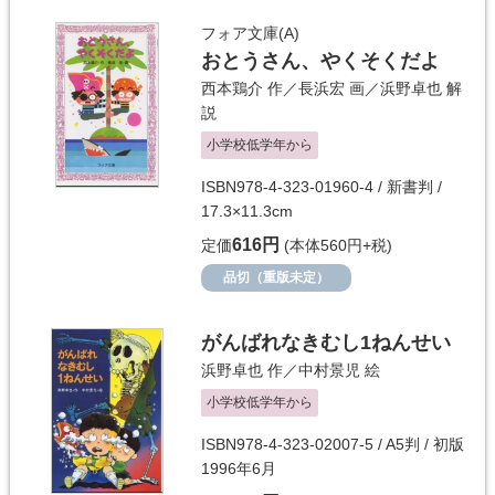
フォア文庫(A)
おとうさん、やくそくだよ
西本鶏介
作／
長浜宏
画／
浜野卓也
解
説
小学校低学年から
ISBN978-4-323-01960-4 / 新書判 /
17.3×11.3cm
616円
定価
(本体560円+税)
品切（重版未定）
がんばれなきむし1ねんせい
浜野卓也
作／
中村景児
絵
小学校低学年から
ISBN978-4-323-02007-5 / A5判 / 初版
1996年6月