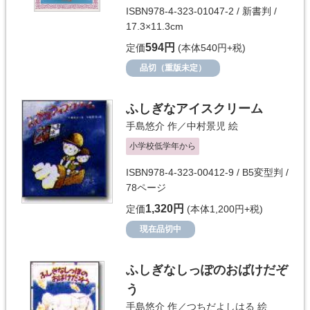
ISBN978-4-323-01047-2 / 新書判 /
17.3×11.3cm
594円
定価
(本体540円+税)
品切（重版未定）
ふしぎなアイスクリーム
手島悠介
作／
中村景児
絵
小学校低学年から
ISBN978-4-323-00412-9 / B5変型判 /
78ページ
1,320円
定価
(本体1,200円+税)
現在品切中
ふしぎなしっぽのおばけだぞ
う
手島悠介
作／
つちだよしはる
絵