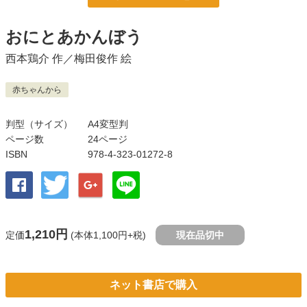
おにとあかんぼう
西本鶏介
作／
梅田俊作
絵
赤ちゃんから
判型（サイズ）
A4変型判
ページ数
24ページ
ISBN
978-4-323-01272-8
1,210円
定価
(本体1,100円+税)
現在品切中
ネット書店で購入