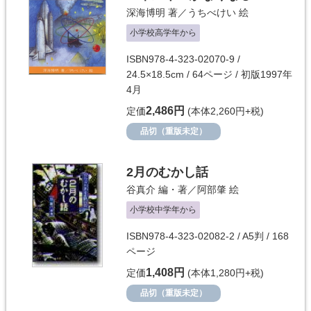
深海博明
著／
うちべけい
絵
小学校高学年から
ISBN978-4-323-02070-9 /
24.5×18.5cm / 64ページ / 初版1997年
4月
2,486円
定価
(本体2,260円+税)
品切（重版未定）
2月のむかし話
谷真介
編・著／
阿部肇
絵
小学校中学年から
ISBN978-4-323-02082-2 / A5判 / 168
ページ
1,408円
定価
(本体1,280円+税)
品切（重版未定）