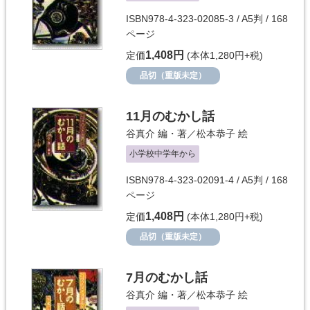
ISBN978-4-323-02085-3 / A5判 / 168
ページ
1,408円
定価
(本体1,280円+税)
品切（重版未定）
11月のむかし話
谷真介
編・著／
松本恭子
絵
小学校中学年から
ISBN978-4-323-02091-4 / A5判 / 168
ページ
1,408円
定価
(本体1,280円+税)
品切（重版未定）
7月のむかし話
谷真介
編・著／
松本恭子
絵