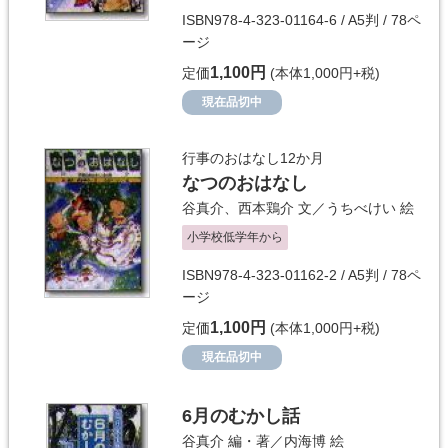
ISBN978-4-323-01164-6 / A5判 / 78ペ
ージ
1,100円
定価
(本体1,000円+税)
現在品切中
行事のおはなし12か月
なつのおはなし
谷真介
、
西本鶏介
文／
うちべけい
絵
小学校低学年から
ISBN978-4-323-01162-2 / A5判 / 78ペ
ージ
1,100円
定価
(本体1,000円+税)
現在品切中
6月のむかし話
谷真介
編・著／
内海博
絵