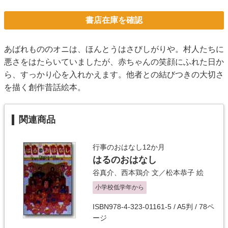
書店在庫を確認
あばれもののオニは、ほんとうはさびしがりや。村人たちに
悪さをはたらいていましたが、赤ちゃんの笑顔にふれた日か
ら、すっかり心を入れかえます。他者との結びつきの大切さ
を描く創作昔話絵本。
関連商品
行事のおはなし12か月
はるのおはなし
谷真介
、
西本鶏介
文／
松本恭子
絵
小学校低学年から
ISBN978-4-323-01161-5 / A5判 / 78ペ
ージ