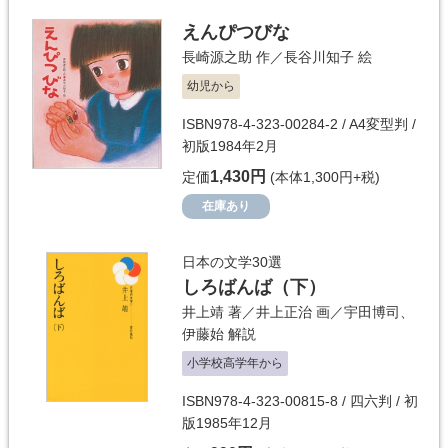
えんぴつびな
長崎源之助
作／
長谷川知子
絵
幼児から
ISBN978-4-323-00284-2 / A4変型判 /
初版1984年2月
1,430円
定価
(本体1,300円+税)
在庫あり
日本の文学30選
しろばんば（下）
井上靖
著／
井上正治
画／
宇田博司
、
伊藤始
解説
小学校高学年から
ISBN978-4-323-00815-8 / 四六判 / 初
版1985年12月