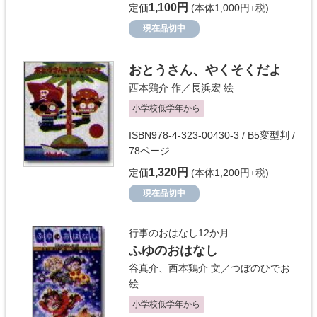
1,100円
定価
(本体1,000円+税)
現在品切中
おとうさん、やくそくだよ
西本鶏介
作／
長浜宏
絵
小学校低学年から
ISBN978-4-323-00430-3 / B5変型判 /
78ページ
1,320円
定価
(本体1,200円+税)
現在品切中
行事のおはなし12か月
ふゆのおはなし
谷真介
、
西本鶏介
文／
つぼのひでお
絵
小学校低学年から