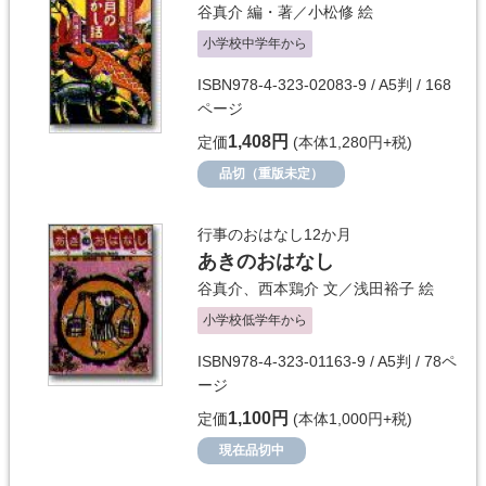
谷真介
編・著／
小松修
絵
小学校中学年から
ISBN978-4-323-02083-9 / A5判 / 168
ページ
1,408円
定価
(本体1,280円+税)
品切（重版未定）
行事のおはなし12か月
あきのおはなし
谷真介
、
西本鶏介
文／
浅田裕子
絵
小学校低学年から
ISBN978-4-323-01163-9 / A5判 / 78ペ
ージ
1,100円
定価
(本体1,000円+税)
現在品切中