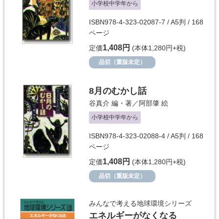
小学校中学年から
ISBN978-4-323-02087-7 / A5判 / 168
ページ
1,408円
定価
(本体1,280円+税)
品切（重版未定）
8月のむかし話
谷真介
編・著／
阿部肇
絵
小学校中学年から
ISBN978-4-323-02088-4 / A5判 / 168
ページ
1,408円
定価
(本体1,280円+税)
品切（重版未定）
みんなで考える地球環境シリーズ
エネルギーがなくなる