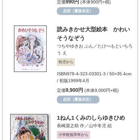
990円
定価
(本体900円+税)
品切（重版未定）
読みきかせ大型絵本 かわい
そうなぞう
つちやゆきお
ぶん／
たけべもといちろ
う
え
幼児から
ISBN978-4-323-03301-3 / 50×35.4cm
/ 初版1999年4月
9,900円
定価
(本体9,000円+税)
品切（重版未定）
1ねん1くみのしらゆきひめ
長崎源之助
作／
山中冬児
絵
小学校低学年から