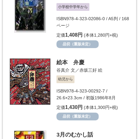
小学校中学年から
ISBN978-4-323-02086-0 / A5判 / 168
ページ
1,408円
定価
(本体1,280円+税)
品切（重版未定）
絵本 弁慶
谷真介
文／
赤坂三好
絵
幼児から
ISBN978-4-323-00292-7 /
26.6×23.3cm / 初版1986年8月
1,430円
定価
(本体1,300円+税)
品切（重版未定）
3月のむかし話