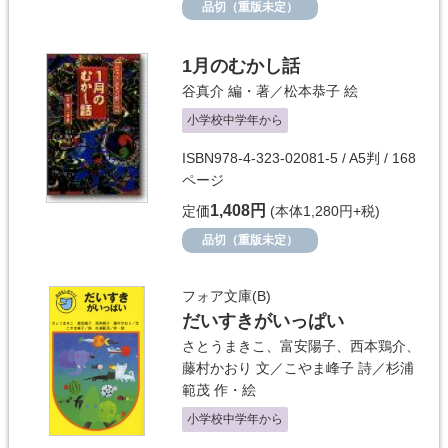
品切（重版未定）
1月のむかし話
谷真介
編・著／
松本恭子
絵
小学校中学年から
ISBN978-4-323-02081-5 / A5判 / 168
ページ
1,408円
定価
(本体1,280円+税)
品切（重版未定）
フォア文庫(B)
だいすきがいっぱい
さとうまきこ
、
富安陽子
、
西本鶏介
、
藤村かおり
文／
こやま峰子
詩／
杉浦
範茂
作・絵
小学校中学年から