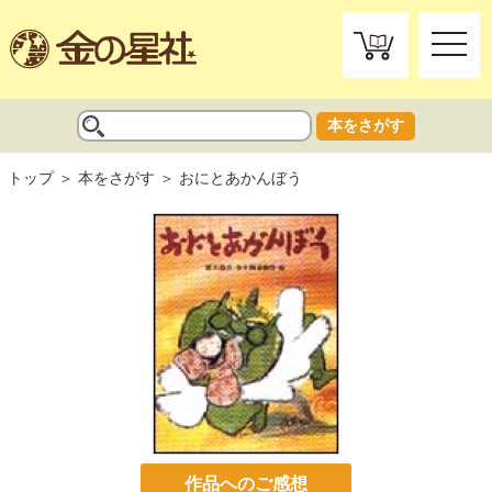
toggle
naviga
本をさがす
トップ
本をさがす
おにとあかんぼう
作品へのご感想