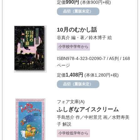
990円
定価
(本体900円+税)
品切（重版未定）
10月のむかし話
谷真介
編・著／
鈴木博子
絵
小学校中学年から
ISBN978-4-323-02090-7 / A5判 / 168
ページ
1,408円
定価
(本体1,280円+税)
品切（重版未定）
フォア文庫(A)
ふしぎなアイスクリーム
手島悠介
作／
中村景児
画／
水野寿美
子
解説
小学校低学年から