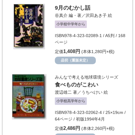
9月のむかし話
谷真介
編・著／
沢田あき子
絵
小学校中学年から
ISBN978-4-323-02089-1 / A5判 / 168
ページ
1,408円
定価
(本体1,280円+税)
品切（重版未定）
みんなで考える地球環境シリーズ
食べものがこわい
渡辺雄二
著／
うちべけい
絵
小学校高学年から
ISBN978-4-323-02062-4 / 25×19cm /
64ページ / 初版1994年4月
2,486円
定価
(本体2,260円+税)