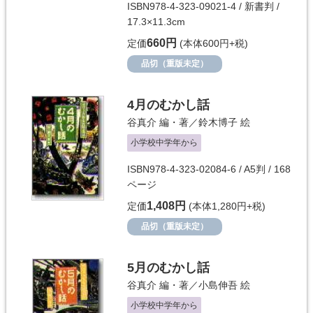
ISBN978-4-323-09021-4 / 新書判 /
17.3×11.3cm
660円
定価
(本体600円+税)
品切（重版未定）
4月のむかし話
谷真介
編・著／
鈴木博子
絵
小学校中学年から
ISBN978-4-323-02084-6 / A5判 / 168
ページ
1,408円
定価
(本体1,280円+税)
品切（重版未定）
5月のむかし話
谷真介
編・著／
小島伸吾
絵
小学校中学年から