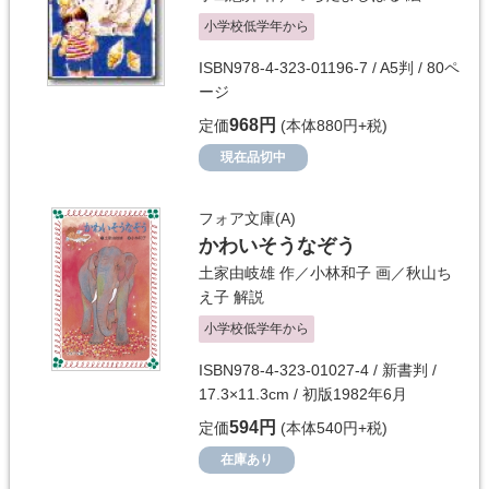
小学校低学年から
ISBN978-4-323-01196-7 / A5判 / 80ペ
ージ
968円
定価
(本体880円+税)
現在品切中
フォア文庫(A)
かわいそうなぞう
土家由岐雄
作／
小林和子
画／
秋山ち
え子
解説
小学校低学年から
ISBN978-4-323-01027-4 / 新書判 /
17.3×11.3cm / 初版1982年6月
594円
定価
(本体540円+税)
在庫あり