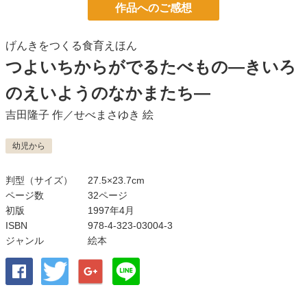
作品へのご感想
げんきをつくる食育えほん
つよいちからがでるたべもの―きいろ
のえいようのなかまたち―
吉田隆子
作／
せべまさゆき
絵
幼児から
判型（サイズ）
27.5×23.7cm
ページ数
32ページ
初版
1997年4月
ISBN
978-4-323-03004-3
ジャンル
絵本