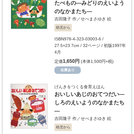
たべもの―みどりのえいよう
のなかまたち―
吉田隆子
作／
せべまさゆき
絵
幼児から
ISBN978-4-323-03003-6 /
27.5×23.7cm / 32ページ / 初版1997年
4月
1,650円
定価
(本体1,500円+税)
在庫あり
げんきをつくる食育えほん
おいしいあじのおてつだい―
しろのえいようのなかまたち
―
吉田隆子
作／
せべまさゆき
絵
幼児から