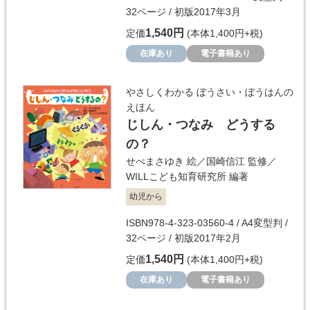
32ページ / 初版2017年3月
1,540円
定価
(本体1,400円+税)
在庫あり
電子書籍あり
やさしくわかる ぼうさい・ぼうはんの
えほん
じしん・つなみ どうする
の？
せべまさゆき
絵／
国崎信江
監修／
WILLこども知育研究所
編著
幼児から
ISBN978-4-323-03560-4 / A4変型判 /
32ページ / 初版2017年2月
1,540円
定価
(本体1,400円+税)
在庫あり
電子書籍あり