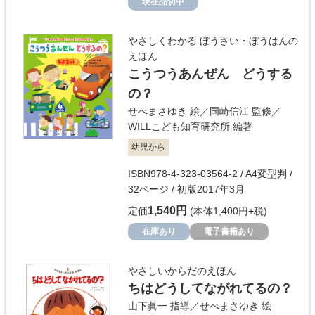
現在品切中
やさしくわかる ぼうさい・ぼうはんの
えほん
こうつうあんぜん どうする
の？
せべまさゆき
絵／
国崎信江
監修／
WILLこども知育研究所
編著
幼児から
ISBN978-4-323-03564-2 / A4変型判 /
32ページ / 初版2017年3月
1,540円
定価
(本体1,400円+税)
在庫あり
電子書籍あり
やさしいからだのえほん
ちはどうしてながれてるの？
山下眞一
指導／
せべまさゆき
絵