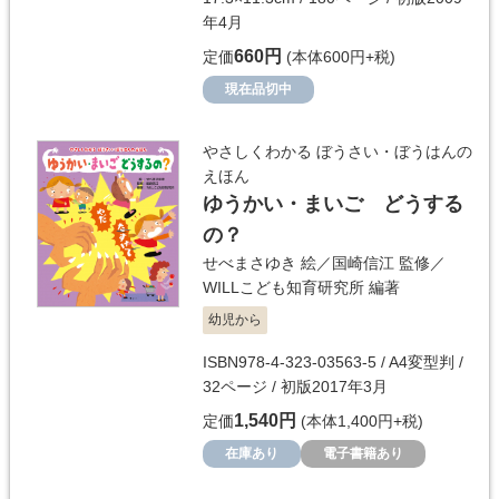
年4月
660円
定価
(本体600円+税)
現在品切中
やさしくわかる ぼうさい・ぼうはんの
えほん
ゆうかい・まいご どうする
の？
せべまさゆき
絵／
国崎信江
監修／
WILLこども知育研究所
編著
幼児から
ISBN978-4-323-03563-5 / A4変型判 /
32ページ / 初版2017年3月
1,540円
定価
(本体1,400円+税)
在庫あり
電子書籍あり