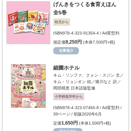
げんきをつくる食育えほん
全5巻
幼児から
ISBN978-4-323-91354-4 / A4変型判
8,250円
揃定価
(本体7,500円+税)
在庫僅少
細菌ホテル
キム・ソンファ、クォン・スジン
文／
キム・リョンオン
絵／
猪川なと
訳／
岡田晴恵
日本語版監修
小学校低学年から
ISBN978-4-323-07465-8 / A4変型判 /
39ページ / 初版2020年6月
1,650円
定価
(本体1,500円+税)