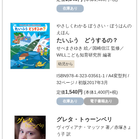
在庫あり
やさしくわかる ぼうさい・ぼうはんの
えほん
たいふう どうするの？
せべまさゆき
絵／
国崎信江
監修／
WILLこども知育研究所
編著
幼児から
ISBN978-4-323-03561-1 / A4変型判 /
32ページ / 初版2017年3月
1,540円
定価
(本体1,400円+税)
在庫あり
電子書籍あり
グレタ・トゥーンベリ
ヴィヴィアナ・マッツァ
著／
赤塚きょ
う子
訳