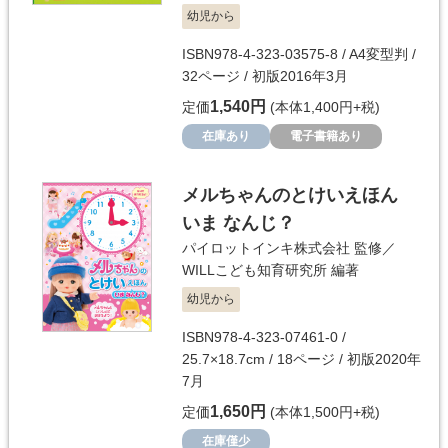
幼児から
ISBN978-4-323-03575-8 / A4変型判 /
32ページ / 初版2016年3月
1,540円
定価
(本体1,400円+税)
在庫あり
電子書籍あり
メルちゃんのとけいえほん
いま なんじ？
パイロットインキ株式会社
監修／
WILLこども知育研究所
編著
幼児から
ISBN978-4-323-07461-0 /
25.7×18.7cm / 18ページ / 初版2020年
7月
1,650円
定価
(本体1,500円+税)
在庫僅少