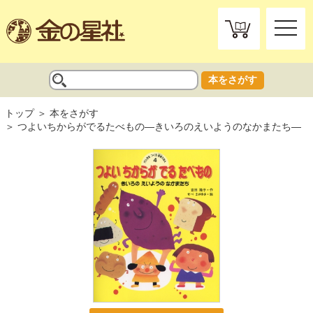
toggle
naviga
本をさがす
トップ
本をさがす
つよいちからがでるたべもの―きいろのえいようのなかまたち―