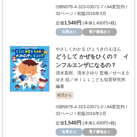
ISBN978-4-323-03572-7 / A4変型判 /
32ページ / 初版2016年3月
1,540円
定価
(本体1,400円+税)
在庫あり
電子書籍あり
やさしくわかる びょうきのえほん
どうして かぜをひくの？ イ
ンフルエンザになるの？
清水直樹
、
清水さゆり
監修／
せべまさ
ゆき
絵／
ＷＩＬＬこども知育研究所
編著
幼児から
ISBN978-4-323-03571-0 / A4変型判 /
32ページ / 初版2016年2月
1,540円
定価
(本体1,400円+税)
在庫あり
電子書籍あり