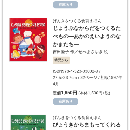
在庫あり
げんきをつくる食育えほん
じょうぶなからだをつくるた
べもの―あかのえいようのな
かまたち―
吉田隆子
作／
せべまさゆき
絵
幼児から
ISBN978-4-323-03002-9 /
27.5×23.7cm / 32ページ / 初版1997年
4月
1,650円
定価
(本体1,500円+税)
在庫あり
げんきをつくる食育えほん
びょうきからまもってくれる