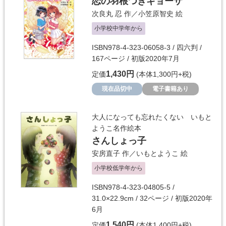
恋の羽根つきギョーザ
次良丸 忍
作／
小笠原智史
絵
小学校中学年から
ISBN978-4-323-06058-3 / 四六判 /
167ページ / 初版2020年7月
1,430円
定価
(本体1,300円+税)
現在品切中
電子書籍あり
大人になっても忘れたくない いもと
ようこ名作絵本
さんしょっ子
安房直子
作／
いもとようこ
絵
小学校低学年から
ISBN978-4-323-04805-5 /
31.0×22.9cm / 32ページ / 初版2020年
6月
1,540円
定価
(本体1,400円+税)