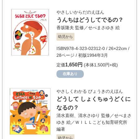
やさしいからだのえほん
うんちはどうしてでるの？
香坂隆夫
監修／
せべまさゆき
絵
幼児から
ISBN978-4-323-02312-0 / 26×22cm /
28ページ / 初版1994年3月
1,650円
定価
(本体1,500円+税)
在庫あり
やさしくわかる びょうきのえほん
どうして しょくちゅうどくに
なるの？
清水直樹
、
清水さゆり
監修／
せべまさ
ゆき
絵／
ＷＩＬＬこども知育研究所
編著
幼児から