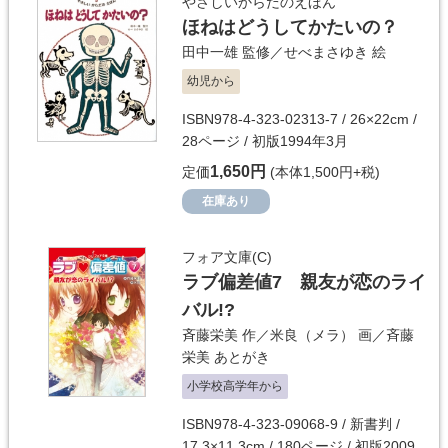
やさしいからだのえほん
ほねはどうしてかたいの？
田中一雄
監修／
せべまさゆき
絵
幼児から
ISBN978-4-323-02313-7 / 26×22cm /
28ページ / 初版1994年3月
1,650円
定価
(本体1,500円+税)
在庫あり
フォア文庫(C)
ラブ偏差値7 親友が恋のライ
バル!?
斉藤栄美
作／
米良（メラ）
画／
斉藤
栄美
あとがき
小学校高学年から
ISBN978-4-323-09068-9 / 新書判 /
17.3×11.3cm / 180ページ / 初版2009