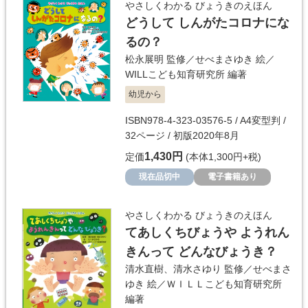
やさしくわかる びょうきのえほん
どうして しんがたコロナにな
るの？
松永展明
監修／
せべまさゆき
絵／
WILLこども知育研究所
編著
幼児から
ISBN978-4-323-03576-5 / A4変型判 /
32ページ / 初版2020年8月
1,430円
定価
(本体1,300円+税)
現在品切中
電子書籍あり
やさしくわかる びょうきのえほん
てあしくちびょうや ようれん
きんって どんなびょうき？
清水直樹
、
清水さゆり
監修／
せべまさ
ゆき
絵／
ＷＩＬＬこども知育研究所
編著