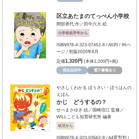
区立あたまのてっぺん小学校
間部香代
作／
田中六大
絵
小学校低学年から
ISBN978-4-323-07452-8 / A5判 / 95ペ
ージ / 初版2020年6月
1,320円
定価
(本体1,200円+税)
現在品切中
電子書籍あり
やさしくわかる ぼうさい・ぼうはんの
えほん
かじ どうするの？
せべまさゆき
絵／
国崎信江
監修／
WILLこども知育研究所
編著
幼児から
ISBN978-4-323-03562-8 / A4変型判 /