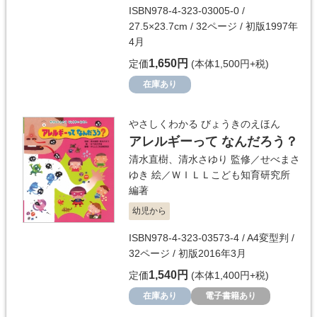
ISBN978-4-323-03005-0 /
27.5×23.7cm / 32ページ / 初版1997年
4月
1,650円
定価
(本体1,500円+税)
在庫あり
やさしくわかる びょうきのえほん
アレルギーって なんだろう？
清水直樹
、
清水さゆり
監修／
せべまさ
ゆき
絵／
ＷＩＬＬこども知育研究所
編著
幼児から
ISBN978-4-323-03573-4 / A4変型判 /
32ページ / 初版2016年3月
1,540円
定価
(本体1,400円+税)
在庫あり
電子書籍あり