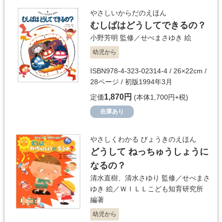
やさしいからだのえほん
むしばはどうしてできるの？
小野芳明
監修／
せべまさゆき
絵
幼児から
ISBN978-4-323-02314-4 / 26×22cm /
28ページ / 初版1994年3月
1,870円
定価
(本体1,700円+税)
在庫あり
やさしくわかる びょうきのえほん
どうして ねっちゅうしょうに
なるの？
清水直樹
、
清水さゆり
監修／
せべまさ
ゆき
絵／
ＷＩＬＬこども知育研究所
編著
幼児から