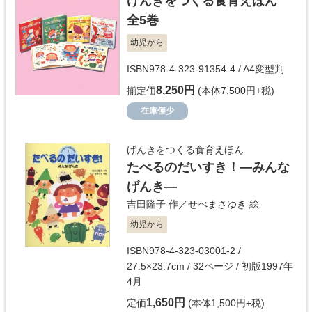
げんきをつくる食育えほん
全5巻
幼児から
ISBN978-4-323-91354-4 / A4変型判
8,250円
揃定価
(本体7,500円+税)
在庫僅少
げんきをつくる食育えほん
たべるのだいすき！―みんな
げんき―
吉田隆子
作／
せべまさゆき
絵
幼児から
ISBN978-4-323-03001-2 /
27.5×23.7cm / 32ページ / 初版1997年
4月
1,650円
定価
(本体1,500円+税)