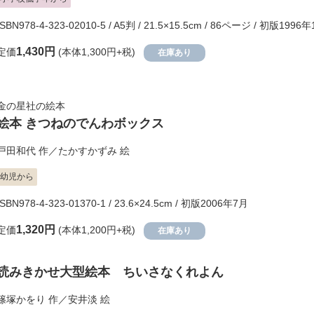
ISBN978-4-323-02010-5 / A5判 / 21.5×15.5cm / 86ページ / 初版1996
1,430円
定価
(本体1,300円+税)
在庫あり
金の星社の絵本
絵本 きつねのでんわボックス
戸田和代
作／
たかすかずみ
絵
幼児から
ISBN978-4-323-01370-1 / 23.6×24.5cm / 初版2006年7月
1,320円
定価
(本体1,200円+税)
在庫あり
読みきかせ大型絵本 ちいさなくれよん
篠塚かをり
作／
安井淡
絵