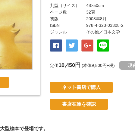
判型（サイズ）
48×50cm
ページ数
32頁
初版
2008年8月
ISBN
978-4-323-03308-2
ジャンル
その他
／日本文学
10,450円
定価
(本体9,500円+税)
現
ネット書店で購入
書店在庫を確認
が大型絵本で登場です。