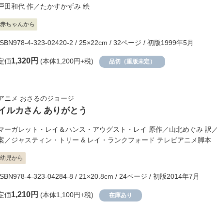
戸田和代
作／
たかすかずみ
絵
赤ちゃんから
ISBN978-4-323-02420-2 / 25×22cm / 32ページ / 初版1999年5月
1,320円
定価
(本体1,200円+税)
品切（重版未定）
アニメ おさるのジョージ
イルカさん ありがとう
マーガレット・レイ＆ハンス・アウグスト・レイ
原作／
山北めぐみ
訳
案／
ジャスティン・トリー & レイ・ランクフォード
テレビアニメ脚本
幼児から
ISBN978-4-323-04284-8 / 21×20.8cm / 24ページ / 初版2014年7月
1,210円
定価
(本体1,100円+税)
在庫あり