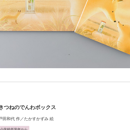
きつねのでんわボックス
戸田和代
作／
たかすかずみ
絵
小学校低学年から