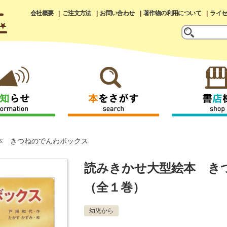
会社概要
ご注文方法
お問い合わせ
著作物の利用について
ライ
本 きつねのでんわボックス
読みきかせ大型絵本 き
（全１巻）
幼児から