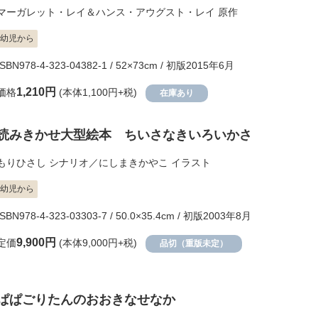
マーガレット・レイ＆ハンス・アウグスト・レイ
原作
幼児から
ISBN978-4-323-04382-1 / 52×73cm / 初版2015年6月
1,210円
価格
(本体1,100円+税)
在庫あり
読みきかせ大型絵本 ちいさなきいろいかさ
もりひさし
シナリオ／
にしまきかやこ
イラスト
幼児から
ISBN978-4-323-03303-7 / 50.0×35.4cm / 初版2003年8月
9,900円
定価
(本体9,000円+税)
品切（重版未定）
ぱぱごりたんのおおきなせなか