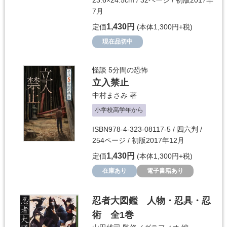
23.6×24.5cm / 32ページ / 初版2017年
7月
1,430円
定価
(本体1,300円+税)
現在品切中
怪談 5分間の恐怖
立入禁止
中村まさみ
著
小学校高学年から
ISBN978-4-323-08117-5 / 四六判 /
254ページ / 初版2017年12月
1,430円
定価
(本体1,300円+税)
在庫あり
電子書籍あり
忍者大図鑑 人物・忍具・忍
術 全1巻