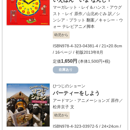
いえほん いま なんじ？
マーガレット・レイ＆ハンス・アウグ
スト・レイ
原作／
山北めぐみ
訳／
シ
ンシア・プラット
翻案／
キャシー・ウ
ォー
テレビアニメ脚本
幼児から
ISBN978-4-323-04381-4 / 21×20.8cm
/ 16ページ / 初版2013年8月
1,650円
定価
(本体1,500円+税)
在庫あり
ひつじのショーン
パーティーをしよう
アードマン・アニメーションズ
原作／
松井京子
文
幼児から
ISBN978-4-323-03972-5 / 24×24cm /