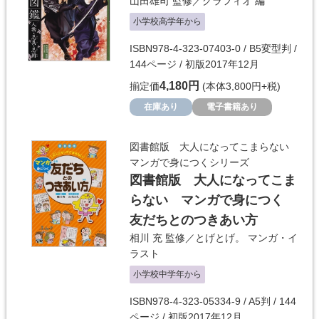
山田雄司
監修／
グラフィオ
編
小学校高学年から
ISBN978-4-323-07403-0 / B5変型判 /
144ページ / 初版2017年12月
4,180円
揃定価
(本体3,800円+税)
在庫あり
電子書籍あり
図書館版 大人になってこまらない
マンガで身につくシリーズ
図書館版 大人になってこま
らない マンガで身につく
友だちとのつきあい方
相川 充
監修／
とげとげ。
マンガ・イ
ラスト
小学校中学年から
ISBN978-4-323-05334-9 / A5判 / 144
ページ / 初版2017年12月