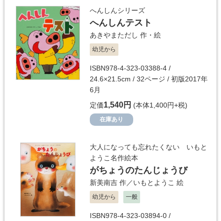
へんしんシリーズ
へんしんテスト
あきやまただし
作・絵
幼児から
ISBN978-4-323-03388-4 /
24.6×21.5cm / 32ページ / 初版2017年
6月
1,540円
定価
(本体1,400円+税)
在庫あり
大人になっても忘れたくない いもと
ようこ名作絵本
がちょうのたんじょうび
新美南吉
作／
いもとようこ
絵
幼児から
一般
ISBN978-4-323-03894-0 /