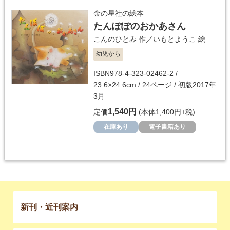
金の星社の絵本
たんぽぽのおかあさん
こんのひとみ
作／
いもとようこ
絵
幼児から
ISBN978-4-323-02462-2 /
23.6×24.6cm / 24ページ / 初版2017年
3月
1,540円
定価
(本体1,400円+税)
在庫あり
電子書籍あり
新刊・近刊案内