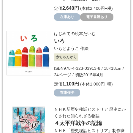
2,640円
定価
(本体2,400円+税)
在庫あり
電子書籍あり
はじめての絵本たいむ
いろ
いもとようこ
作絵
赤ちゃんから
ISBN978-4-323-03913-8 / 18×18cm /
24ページ / 初版2015年4月
1,100円
定価
(本体1,000円+税)
在庫僅少
ＮＨＫ新歴史秘話ヒストリア 歴史にか
くされた知られざる物語
４太平洋戦争の記憶
ＮＨＫ「歴史秘話ヒストリア」制作班