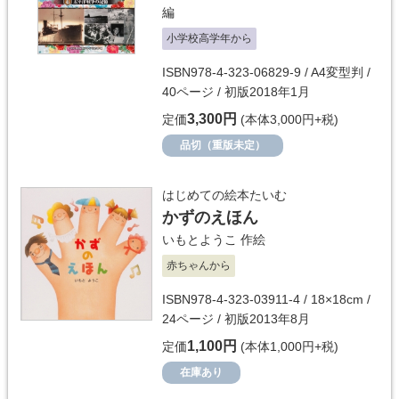
編
小学校高学年から
ISBN978-4-323-06829-9 / A4変型判 /
40ページ / 初版2018年1月
3,300円
定価
(本体3,000円+税)
品切（重版未定）
はじめての絵本たいむ
かずのえほん
いもとようこ
作絵
赤ちゃんから
ISBN978-4-323-03911-4 / 18×18cm /
24ページ / 初版2013年8月
1,100円
定価
(本体1,000円+税)
在庫あり