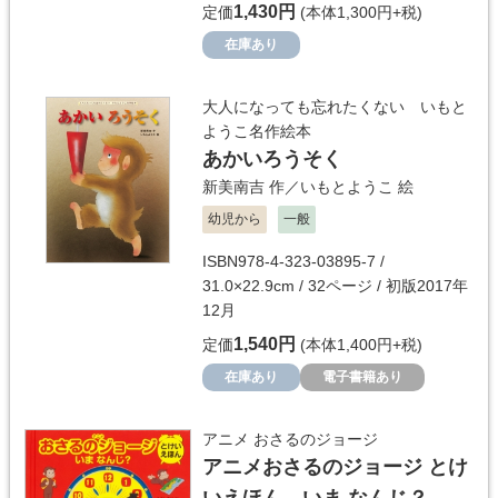
1,430円
定価
(本体1,300円+税)
在庫あり
大人になっても忘れたくない いもと
ようこ名作絵本
あかいろうそく
新美南吉
作／
いもとようこ
絵
幼児から
一般
ISBN978-4-323-03895-7 /
31.0×22.9cm / 32ページ / 初版2017年
12月
1,540円
定価
(本体1,400円+税)
在庫あり
電子書籍あり
アニメ おさるのジョージ
アニメおさるのジョージ とけ