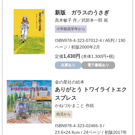
新版 ガラスのうさぎ
高木敏子
作／
武部本一郎
画
小学校高学年から
ISBN978-4-323-07012-4 / A5判 / 190
ページ / 初版2000年2月
1,430円
定価
(本体1,300円+税)
在庫あり
電子書籍あり
金の星社の絵本
ありがとう トワイライトエク
スプレス
かねづかまこと
作絵
幼児から
ISBN978-4-323-02465-3 /
23.6×24.6cm / 24ページ / 初版2017年