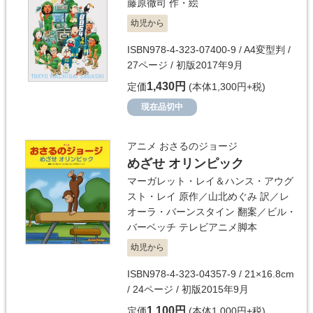
藤原徹司
作・絵
幼児から
ISBN978-4-323-07400-9 / A4変型判 /
27ページ / 初版2017年9月
1,430円
定価
(本体1,300円+税)
現在品切中
アニメ おさるのジョージ
めざせ オリンピック
マーガレット・レイ＆ハンス・アウグ
スト・レイ
原作／
山北めぐみ
訳／
レ
オーラ・バーンスタイン
翻案／
ビル・
バーベッチ
テレビアニメ脚本
幼児から
ISBN978-4-323-04357-9 / 21×16.8cm
/ 24ページ / 初版2015年9月
1,100円
定価
(本体1,000円+税)