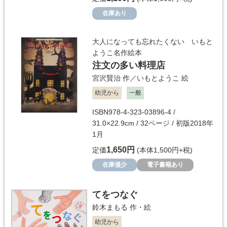
在庫あり
大人になっても忘れたくない いもと
ようこ名作絵本
注文の多い料理店
宮沢賢治
作／
いもとようこ
絵
幼児から
一般
ISBN978-4-323-03896-4 /
31.0×22.9cm / 32ページ / 初版2018年
1月
1,650円
定価
(本体1,500円+税)
在庫僅少
電子書籍あり
てをつなぐ
鈴木まもる
作・絵
幼児から