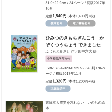
31.0×22.9cm / 24ページ / 初版2017年
10月
1,540円
定価
(本体1,400円+税)
在庫あり
電子書籍あり
ひみつのきもちぎんこう か
ぞくつうちょう できました
ふじもとみさと
作／
田中六大
絵
小学校低学年から
ISBN978-4-323-07397-2 / A5判 / 96ペ
ージ / 初版2017年11月
1,320円
定価
(本体1,200円+税)
現在品切中
東日本大震災を忘れない―いのちの絵
本