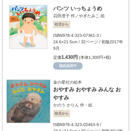
パンツ いっちょうめ
苅田澄子
作／
やぎたみこ
絵
幼児から
ISBN978-4-323-07361-3 /
24.6×21.5cm / 32ページ / 初版2017年
9月
1,430円
定価
(本体1,300円+税)
現在品切中
金の星社の絵本
おやすみ おやすみ みんな お
やすみ
かのう かりん
作・絵
幼児から
ISBN978-4-323-02463-9 /