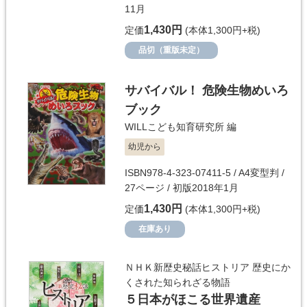
11月
1,430円
定価
(本体1,300円+税)
品切（重版未定）
サバイバル！ 危険生物めいろ
ブック
WILLこども知育研究所
編
幼児から
ISBN978-4-323-07411-5 / A4変型判 /
27ページ / 初版2018年1月
1,430円
定価
(本体1,300円+税)
在庫あり
ＮＨＫ新歴史秘話ヒストリア 歴史にか
くされた知られざる物語
５日本がほこる世界遺産