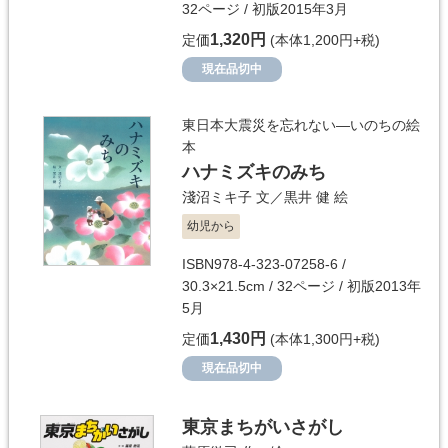
32ページ / 初版2015年3月
1,320円
定価
(本体1,200円+税)
現在品切中
東日本大震災を忘れない―いのちの絵
本
ハナミズキのみち
淺沼ミキ子
文／
黒井 健
絵
幼児から
ISBN978-4-323-07258-6 /
30.3×21.5cm / 32ページ / 初版2013年
5月
1,430円
定価
(本体1,300円+税)
現在品切中
東京まちがいさがし