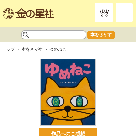
toggle
naviga
本をさがす
トップ
本をさがす
ゆめねこ
作品へのご感想