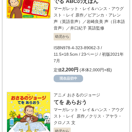
でる ABCのえほん
マーガレット・レイ＆ハンス・アウグ
スト・レイ
原作／
ビアンカ・アレン
声（英語音声）／
岩崎良美
声（日本語
音声）／
井口紀子
英語監修
幼児から
ISBN978-4-323-89062-3 /
11.5×18.5cm / 23ページ / 初版2021年
7月
2,200円
定価
(本体2,000円+税)
現在品切中
アニメ おさるのジョージ
てを あらおう
マーガレット・レイ＆ハンス・アウグ
スト・レイ
原作／
クリス・アヤラ・
クロノス
文
幼児から