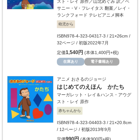
スト・レイ
原作／
山北めぐみ
訳／
ベ
サニー・V・フレイタス
翻案／
レイ・
ランクフォード
テレビアニメ脚本
幼児から
ISBN978-4-323-04317-3 / 21×26cm /
32ページ / 初版2022年7月
1,540円
定価
(本体1,400円+税)
在庫あり
電子書籍あり
アニメ おさるのジョージ
はじめてのえほん かたち
マーガレット・レイ＆ハンス・アウグ
スト・レイ
原作
赤ちゃんから
ISBN978-4-323-04403-3 / 21×20.8cm
/ 12ページ / 初版2013年9月
990円
定価
(本体900円+税)