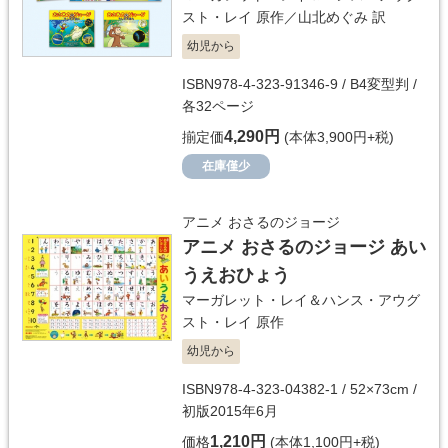
スト・レイ
原作／
山北めぐみ
訳
幼児から
ISBN978-4-323-91346-9 / B4変型判 /
各32ページ
4,290円
揃定価
(本体3,900円+税)
在庫僅少
アニメ おさるのジョージ
アニメ おさるのジョージ あい
うえおひょう
マーガレット・レイ＆ハンス・アウグ
スト・レイ
原作
幼児から
ISBN978-4-323-04382-1 / 52×73cm /
初版2015年6月
1,210円
価格
(本体1,100円+税)