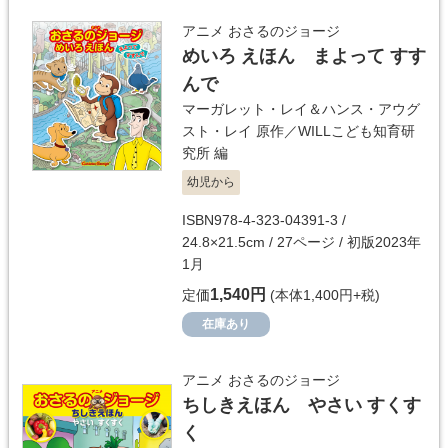
アニメ おさるのジョージ
めいろ えほん まよって すす
んで
マーガレット・レイ＆ハンス・アウグ
スト・レイ
原作／
WILLこども知育研
究所
編
幼児から
ISBN978-4-323-04391-3 /
24.8×21.5cm / 27ページ / 初版2023年
1月
1,540円
定価
(本体1,400円+税)
在庫あり
アニメ おさるのジョージ
ちしきえほん やさい すくす
く