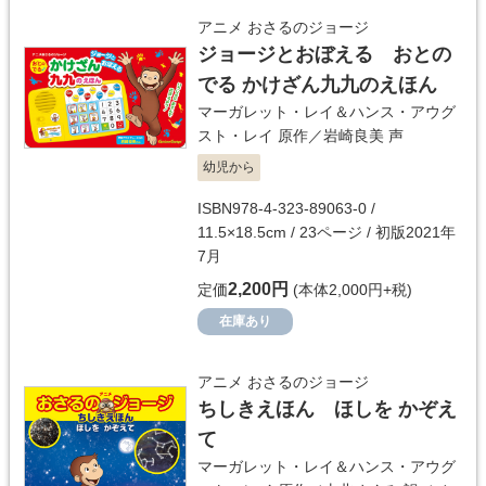
アニメ おさるのジョージ
ジョージとおぼえる おとの
でる かけざん九九のえほん
マーガレット・レイ＆ハンス・アウグ
スト・レイ
原作／
岩崎良美
声
幼児から
ISBN978-4-323-89063-0 /
11.5×18.5cm / 23ページ / 初版2021年
7月
2,200円
定価
(本体2,000円+税)
在庫あり
アニメ おさるのジョージ
ちしきえほん ほしを かぞえ
て
マーガレット・レイ＆ハンス・アウグ