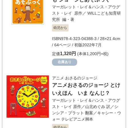
マーガレット・レイ＆ハンス・アウグ
スト・レイ
原作／
WILLこども知育研
究所
編・著
幼児から
ISBN978-4-323-04388-3 / 28×21.4cm
/ 64ページ / 初版2022年7月
1,320円
定価
(本体1,200円+税)
在庫あり
アニメ おさるのジョージ
アニメおさるのジョージ とけ
いえほん いま なんじ？
マーガレット・レイ＆ハンス・アウグ
スト・レイ
原作／
山北めぐみ
訳／
シ
ンシア・プラット
翻案／
キャシー・ウ
ォー
テレビアニメ脚本
幼児から