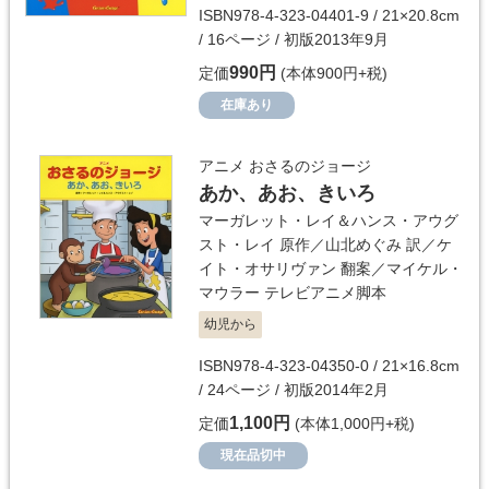
ISBN978-4-323-04401-9 / 21×20.8cm
/ 16ページ / 初版2013年9月
990円
定価
(本体900円+税)
在庫あり
アニメ おさるのジョージ
あか、あお、きいろ
マーガレット・レイ＆ハンス・アウグ
スト・レイ
原作／
山北めぐみ
訳／
ケ
イト・オサリヴァン
翻案／
マイケル・
マウラー
テレビアニメ脚本
幼児から
ISBN978-4-323-04350-0 / 21×16.8cm
/ 24ページ / 初版2014年2月
1,100円
定価
(本体1,000円+税)
現在品切中