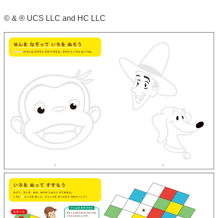
© & ® UCS LLC and HC LLC