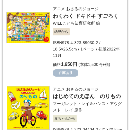
アニメ おさるのジョージ
わくわく ドキドキ すごろく
WILLこども知育研究所
編
幼児から
ISBN978-4-323-89030-2 /
18.5×26.5cm / 1ページ / 初版2022年
11月
1,650円
価格
(本体1,500円+税)
在庫あり
アニメ おさるのジョージ
はじめてのえほん のりもの
マーガレット・レイ＆ハンス・アウグ
スト・レイ
原作
赤ちゃんから
ISBN978-4-323-04404-0 / 21×20.8cm