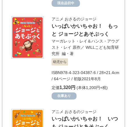
現在品切中
アニメ おさるのジョージ
いっぱいかいちゃお！ もっ
と ジョージとあそぶっく
マーガレット・レイ＆ハンス・アウグ
スト・レイ
原作／
WILLこども知育研
究所
編・著
幼児から
ISBN978-4-323-04387-6 / 28×21.4cm
/ 64ページ / 初版2021年8月
1,320円
定価
(本体1,200円+税)
在庫あり
アニメ おさるのジョージ
いっぱいかいちゃお！ いつ
も ジョージとあそぶっく