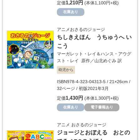
1,210円
定価
(本体1,100円+税)
在庫あり
アニメおさるのジョージ
ちしきえほん うちゅうへ い
こう
マーガレット・レイ＆ハンス・アウグ
スト・レイ
原作／
山北めぐみ
訳
幼児から
ISBN978-4-323-04313-5 / 21×26cm /
32ページ / 初版2021年3月
1,430円
定価
(本体1,300円+税)
在庫あり
電子書籍あり
アニメ おさるのジョージ
ジョージとおぼえる おとの