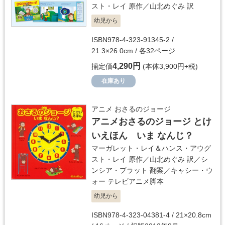
スト・レイ
原作／
山北めぐみ
訳
幼児から
ISBN978-4-323-91345-2 /
21.3×26.0cm / 各32ページ
4,290円
揃定価
(本体3,900円+税)
在庫あり
アニメ おさるのジョージ
アニメおさるのジョージ とけ
いえほん いま なんじ？
マーガレット・レイ＆ハンス・アウグ
スト・レイ
原作／
山北めぐみ
訳／
シ
ンシア・プラット
翻案／
キャシー・ウ
ォー
テレビアニメ脚本
幼児から
ISBN978-4-323-04381-4 / 21×20.8cm