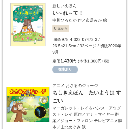
新しいえほん
い～れ～て！
中川ひろたか
作／
市居みか
絵
幼児から
ISBN978-4-323-07473-3 /
26.5×21.5cm / 32ページ / 初版2020年
9月
1,430円
定価
(本体1,300円+税)
在庫あり
アニメ おさるのジョージ
ちしきえほん たいようは す
ごい
マーガレット・レイ＆ハンス・アウグ
スト・レイ
原作／
アナ・マイヤー
翻
案／
ジョー・ファロン
テレビアニメ脚
本／
山北めぐみ
訳