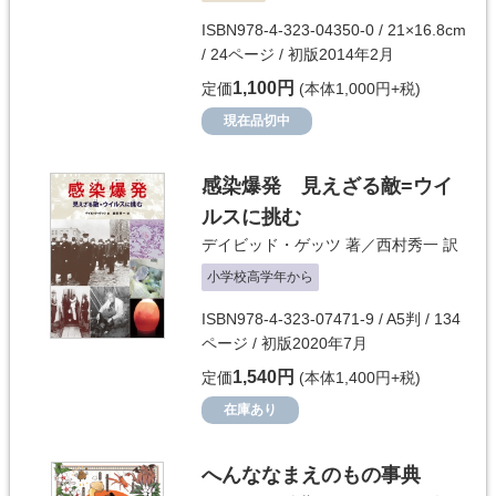
ISBN978-4-323-04350-0 / 21×16.8cm
/ 24ページ / 初版2014年2月
1,100円
定価
(本体1,000円+税)
現在品切中
感染爆発 見えざる敵=ウイ
ルスに挑む
デイビッド・ゲッツ
著／
西村秀一
訳
小学校高学年から
ISBN978-4-323-07471-9 / A5判 / 134
ページ / 初版2020年7月
1,540円
定価
(本体1,400円+税)
在庫あり
へんななまえのもの事典