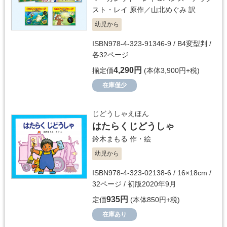
スト・レイ
原作／
山北めぐみ
訳
幼児から
ISBN978-4-323-91346-9 / B4変型判 /
各32ページ
4,290円
揃定価
(本体3,900円+税)
在庫僅少
じどうしゃえほん
はたらくじどうしゃ
鈴木まもる
作・絵
幼児から
ISBN978-4-323-02138-6 / 16×18cm /
32ページ / 初版2020年9月
935円
定価
(本体850円+税)
在庫あり