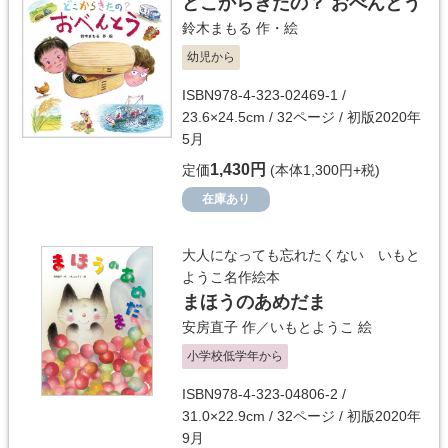
どこからきたの？ おべんとう
鈴木まもる
作・絵
幼児から
ISBN978-4-323-02469-1 /
23.6×24.5cm / 32ページ / 初版2020年
5月
1,430円
定価
(本体1,300円+税)
在庫あり
大人になっても忘れたくない いもと
ようこ名作絵本
まほうのあめだま
安房直子
作／
いもとようこ
絵
小学校低学年から
ISBN978-4-323-04806-2 /
31.0×22.9cm / 32ページ / 初版2020年
9月