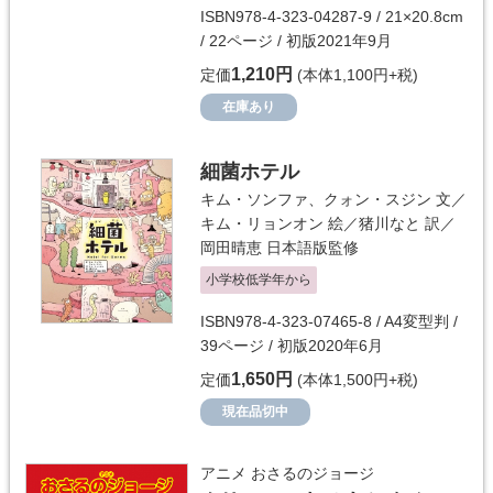
ISBN978-4-323-04287-9 / 21×20.8cm
/ 22ページ / 初版2021年9月
1,210円
定価
(本体1,100円+税)
在庫あり
細菌ホテル
キム・ソンファ、クォン・スジン
文／
キム・リョンオン
絵／
猪川なと
訳／
岡田晴恵
日本語版監修
小学校低学年から
ISBN978-4-323-07465-8 / A4変型判 /
39ページ / 初版2020年6月
1,650円
定価
(本体1,500円+税)
現在品切中
アニメ おさるのジョージ