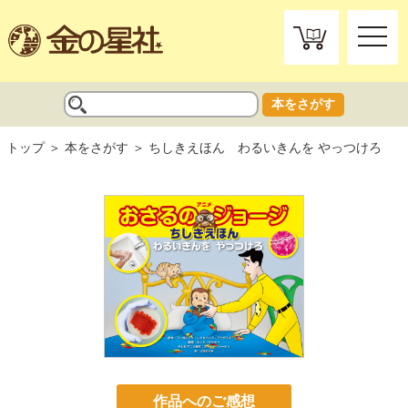
toggle
naviga
本をさがす
トップ
本をさがす
ちしきえほん わるいきんを やっつけろ
作品へのご感想