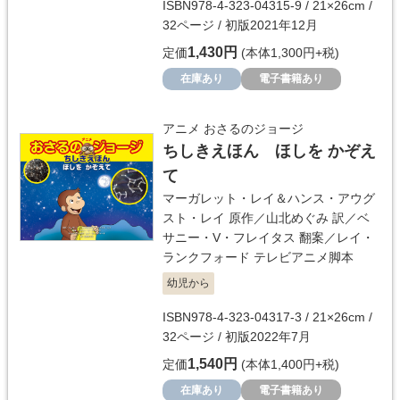
ISBN978-4-323-04315-9 / 21×26cm /
32ページ / 初版2021年12月
1,430円
定価
(本体1,300円+税)
在庫あり
電子書籍あり
アニメ おさるのジョージ
ちしきえほん ほしを かぞえ
て
マーガレット・レイ＆ハンス・アウグ
スト・レイ
原作／
山北めぐみ
訳／
ベ
サニー・V・フレイタス
翻案／
レイ・
ランクフォード
テレビアニメ脚本
幼児から
ISBN978-4-323-04317-3 / 21×26cm /
32ページ / 初版2022年7月
1,540円
定価
(本体1,400円+税)
在庫あり
電子書籍あり