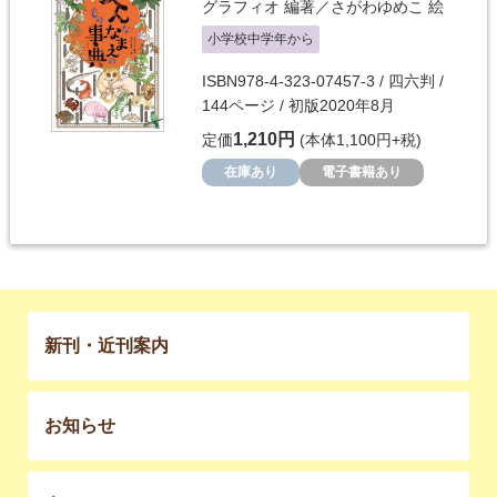
グラフィオ
編著／
さがわゆめこ
絵
小学校中学年から
ISBN978-4-323-07457-3 / 四六判 /
144ページ / 初版2020年8月
1,210円
定価
(本体1,100円+税)
在庫あり
電子書籍あり
新刊・近刊案内
お知らせ