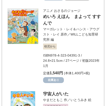
アニメ おさるのジョージ
めいろ えほん まよって すす
んで
マーガレット・レイ＆ハンス・アウグ
スト・レイ
原作／
WILLこども知育研
究所
編
幼児から
ISBN978-4-323-04391-3 /
24.8×21.5cm / 27ページ / 初版2023年
1月
1,540円
定価
(本体1,400円+税)
在庫あり
宇宙人がいた
やまだともこ
作／
いとうみき
絵