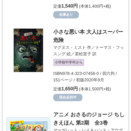
1,540円
定価
(本体1,400円+税)
在庫あり
小さな悪い本 大人はスーパー
危険
マグヌス・ミスト
作／
トーマス・フッ
スング
絵／
若松宣子
訳
小学校中学年から
ISBN978-4-323-07458-0 / 四六判 /
151ページ / 初版2020年9月
1,650円
定価
(本体1,500円+税)
現在品切中
アニメ おさるのジョージ ちし
きえほん 第2期 全3巻
マーガレット・レイ＆ハンス・アウグ