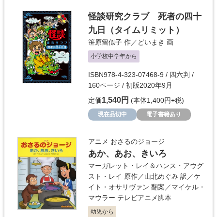
怪談研究クラブ 死者の四十
九日（タイムリミット）
笹原留似子
作／
どいまき
画
小学校中学年から
ISBN978-4-323-07468-9 / 四六判 /
160ページ / 初版2020年9月
1,540円
定価
(本体1,400円+税)
現在品切中
電子書籍あり
アニメ おさるのジョージ
あか、あお、きいろ
マーガレット・レイ＆ハンス・アウグ
スト・レイ
原作／
山北めぐみ
訳／
ケ
イト・オサリヴァン
翻案／
マイケル・
マウラー
テレビアニメ脚本
幼児から