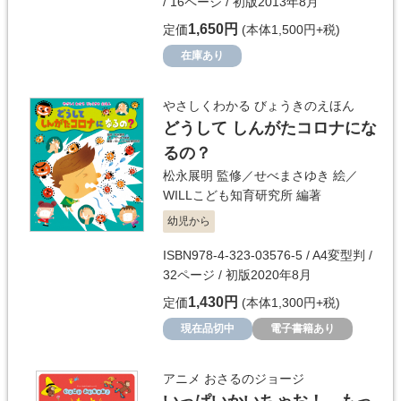
/ 16ページ / 初版2013年8月
1,650円
定価
(本体1,500円+税)
在庫あり
やさしくわかる びょうきのえほん
どうして しんがたコロナにな
るの？
松永展明
監修／
せべまさゆき
絵／
WILLこども知育研究所
編著
幼児から
ISBN978-4-323-03576-5 / A4変型判 /
32ページ / 初版2020年8月
1,430円
定価
(本体1,300円+税)
現在品切中
電子書籍あり
アニメ おさるのジョージ