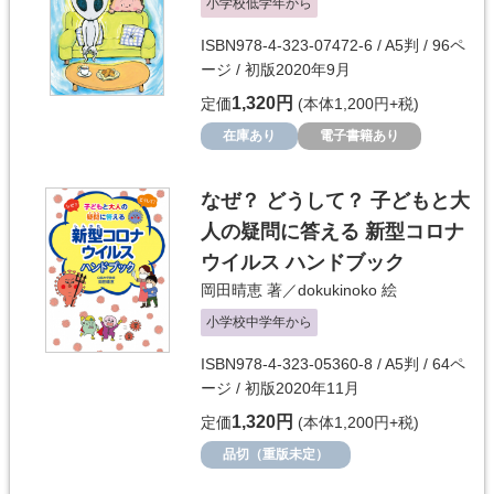
小学校低学年から
ISBN978-4-323-07472-6 / A5判 / 96ペ
ージ / 初版2020年9月
1,320円
定価
(本体1,200円+税)
在庫あり
電子書籍あり
なぜ？ どうして？ 子どもと大
人の疑問に答える 新型コロナ
ウイルス ハンドブック
岡田晴恵
著／
dokukinoko
絵
小学校中学年から
ISBN978-4-323-05360-8 / A5判 / 64ペ
ージ / 初版2020年11月
1,320円
定価
(本体1,200円+税)
品切（重版未定）