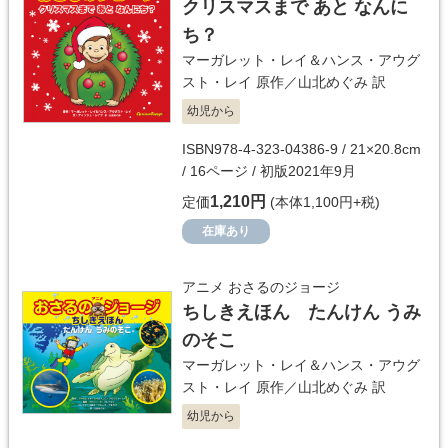
クリスマスまで あと なんに
ち？
マーガレット・レイ＆ハンス・アウグ
スト・レイ
原作／
山北めぐみ
訳
幼児から
ISBN978-4-323-04386-9 / 21×20.8cm
/ 16ページ / 初版2021年9月
1,210円
定価
(本体1,100円+税)
在庫あり
アニメ おさるのジョージ
ちしきえほん たんけん うみ
のそこ
マーガレット・レイ＆ハンス・アウグ
スト・レイ
原作／
山北めぐみ
訳
幼児から