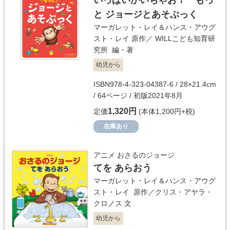
いっぱいかいちゃお！ もっ
と ジョージとあそぶっく
マーガレット・レイ＆ハンス・アウグ
スト・レイ
原作／
WILLこども知育研
究所
編・著
幼児から
ISBN978-4-323-04387-6 / 28×21.4cm
/ 64ページ / 初版2021年8月
1,320円
定価
(本体1,200円+税)
在庫あり
アニメ おさるのジョージ
てを あらおう
マーガレット・レイ＆ハンス・アウグ
スト・レイ
原作／
クリス・アヤラ・
クロノス
文
幼児から