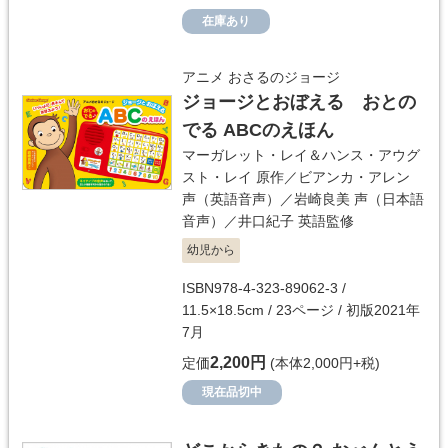
在庫あり
アニメ おさるのジョージ
ジョージとおぼえる おとの
でる ABCのえほん
マーガレット・レイ＆ハンス・アウグ
スト・レイ
原作／
ビアンカ・アレン
声（英語音声）／
岩崎良美
声（日本語
音声）／
井口紀子
英語監修
幼児から
ISBN978-4-323-89062-3 /
11.5×18.5cm / 23ページ / 初版2021年
7月
2,200円
定価
(本体2,000円+税)
現在品切中