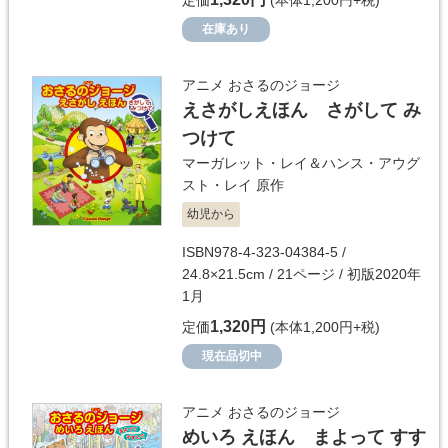
定価
(本体1,200円+税)
在庫あり
アニメ おさるのジョージ
えさがしえほん さがして み
つけて
マーガレット・レイ＆ハンス・アウグ
スト・レイ
原作
幼児から
ISBN978-4-323-04384-5 /
24.8×21.5cm / 21ページ / 初版2020年
1月
1,320円
定価
(本体1,200円+税)
現在品切中
アニメ おさるのジョージ
めいろ えほん まよって すす