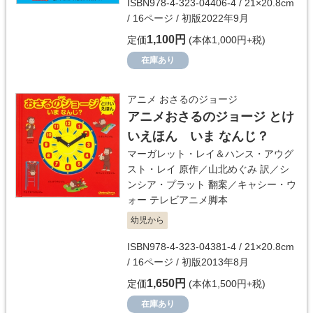
ISBN978-4-323-04406-4 / 21×20.8cm
/ 16ページ / 初版2022年9月
1,100円
定価
(本体1,000円+税)
在庫あり
アニメ おさるのジョージ
アニメおさるのジョージ とけ
いえほん いま なんじ？
マーガレット・レイ＆ハンス・アウグ
スト・レイ
原作／
山北めぐみ
訳／
シ
ンシア・プラット
翻案／
キャシー・ウ
ォー
テレビアニメ脚本
幼児から
ISBN978-4-323-04381-4 / 21×20.8cm
/ 16ページ / 初版2013年8月
1,650円
定価
(本体1,500円+税)
在庫あり