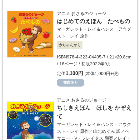
アニメ おさるのジョージ
はじめてのえほん たべもの
マーガレット・レイ＆ハンス・アウグ
スト・レイ
原作
赤ちゃんから
ISBN978-4-323-04405-7 / 21×20.8cm
/ 16ページ / 初版2022年9月
1,100円
定価
(本体1,000円+税)
在庫あり
アニメ おさるのジョージ
ちしきえほん ほしを かぞえ
て
マーガレット・レイ＆ハンス・アウグ
スト・レイ
原作／
山北めぐみ
訳／
ベ
サニー・V・フレイタス
翻案／
レイ・