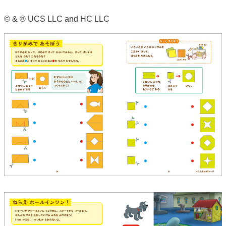
© & ® UCS LLC and HC LLC