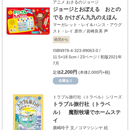
アニメ おさるのジョージ
ジョージとおぼえる おとの
でる かけざん九九のえほん
マーガレット・レイ＆ハンス・アウグ
スト・レイ
原作／
岩崎良美
声
幼児から
ISBN978-4-323-89063-0 /
11.5×18.5cm / 23ページ / 初版2021年
7月
2,200円
定価
(本体2,000円+税)
在庫あり
トラブル旅行社（トラベル）シリーズ
トラブル旅行社（トラベ
ル） 魔獣牧場でホームステ
イ
廣嶋玲子
文／
コマツシンヤ
絵