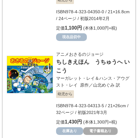
幼児から
ISBN978-4-323-04350-0 / 21×16.8cm
/ 24ページ / 初版2014年2月
1,100円
定価
(本体1,000円+税)
現在品切中
アニメおさるのジョージ
ちしきえほん うちゅうへ い
こう
マーガレット・レイ＆ハンス・アウグ
スト・レイ
原作／
山北めぐみ
訳
幼児から
ISBN978-4-323-04313-5 / 21×26cm /
32ページ / 初版2021年3月
1,430円
定価
(本体1,300円+税)
在庫あり
電子書籍あり