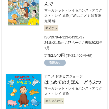
んで
マーガレット・レイ＆ハンス・アウグ
スト・レイ
原作／
WILLこども知育研
究所
編
幼児から
ISBN978-4-323-04391-3 /
24.8×21.5cm / 27ページ / 初版2023年
1月
1,540円
定価
(本体1,400円+税)
在庫あり
アニメ おさるのジョージ
はじめてのえほん どうぶつ
マーガレット・レイ＆ハンス・アウグ
スト・レイ
原作
赤ちゃんから