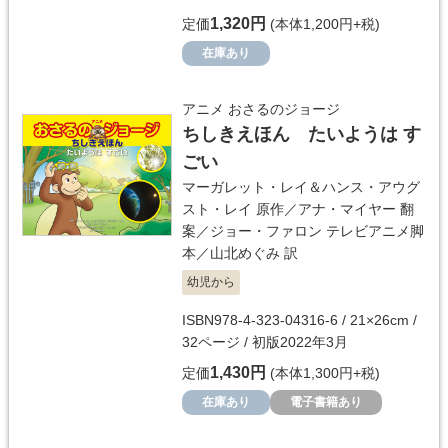
1,320円
定価
(本体1,200円+税)
在庫あり
アニメ おさるのジョージ
ちしきえほん たいようは す
ごい
マーガレット・レイ＆ハンス・アウグ
スト・レイ
原作／
アナ・マイヤー
翻
案／
ジョー・ファロン
テレビアニメ脚
本／
山北めぐみ
訳
幼児から
ISBN978-4-323-04316-6 / 21×26cm /
32ページ / 初版2022年3月
1,430円
定価
(本体1,300円+税)
在庫あり
電子書籍あり