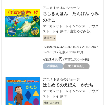
アニメ おさるのジョージ
ちしきえほん たんけん うみ
のそこ
マーガレット・レイ＆ハンス・アウグ
スト・レイ
原作／
山北めぐみ
訳
幼児から
ISBN978-4-323-04315-9 / 21×26cm /
32ページ / 初版2021年12月
1,430円
定価
(本体1,300円+税)
在庫あり
電子書籍あり
アニメ おさるのジョージ
はじめてのえほん かたち
マーガレット・レイ＆ハンス・アウグ
スト・レイ
原作
赤ちゃんから