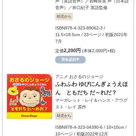
声（英語音声）／
岩崎良美
声（日本語
音声）／
井口紀子
英語監修
幼児から
ISBN978-4-323-89062-3 /
11.5×18.5cm / 23ページ / 初版2021年
7月
2,200円
定価
(本体2,000円+税)
現在品切中
アニメ おさるのジョージ
ふわふわ ゆびにんぎょうえほ
ん ともだち だ～れだ？
マーガレット・レイ＆ハンス・アウグ
スト・レイ
原作
幼児から
ISBN978-4-323-04390-6 / 10×10cm /
10ページ / 初版2022年12月