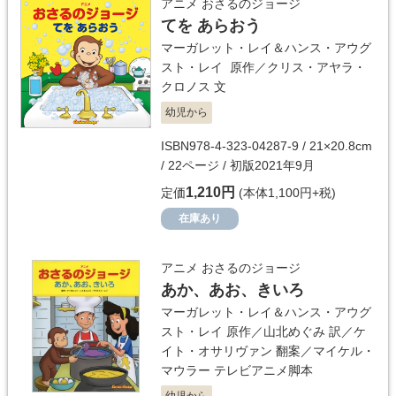
アニメ おさるのジョージ
てを あらおう
マーガレット・レイ＆ハンス・アウグ
スト・レイ
原作／
クリス・アヤラ・
クロノス
文
幼児から
ISBN978-4-323-04287-9 / 21×20.8cm
/ 22ページ / 初版2021年9月
1,210円
定価
(本体1,100円+税)
在庫あり
アニメ おさるのジョージ
あか、あお、きいろ
マーガレット・レイ＆ハンス・アウグ
スト・レイ
原作／
山北めぐみ
訳／
ケ
イト・オサリヴァン
翻案／
マイケル・
マウラー
テレビアニメ脚本