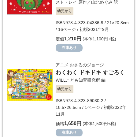
スト・レイ
原作／
山北めぐみ
訳
幼児から
ISBN978-4-323-04386-9 / 21×20.8cm
/ 16ページ / 初版2021年9月
1,210円
定価
(本体1,100円+税)
在庫あり
アニメ おさるのジョージ
わくわく ドキドキ すごろく
WILLこども知育研究所
編
幼児から
ISBN978-4-323-89030-2 /
18.5×26.5cm / 1ページ / 初版2022年
11月
1,650円
価格
(本体1,500円+税)
在庫あり