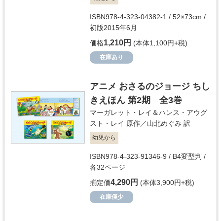
ISBN978-4-323-04382-1 / 52×73cm /
初版2015年6月
1,210円
価格
(本体1,100円+税)
在庫あり
アニメ おさるのジョージ ちし
きえほん 第2期 全3巻
マーガレット・レイ＆ハンス・アウグ
スト・レイ
原作／
山北めぐみ
訳
幼児から
ISBN978-4-323-91346-9 / B4変型判 /
各32ページ
4,290円
揃定価
(本体3,900円+税)
在庫僅少