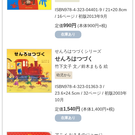
ISBN978-4-323-04401-9 / 21×20.8cm
/ 16ページ / 初版2013年9月
990円
定価
(本体900円+税)
在庫あり
せんろはつづくシリーズ
せんろはつづく
竹下文子
文／
鈴木まもる
絵
幼児から
ISBN978-4-323-01363-3 /
23.6×24.5cm / 32ページ / 初版2003年
10月
1,540円
定価
(本体1,400円+税)
在庫あり
アニメ おさるのジョージ