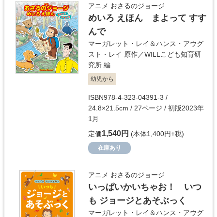
アニメ おさるのジョージ
めいろ えほん まよって すす
んで
マーガレット・レイ＆ハンス・アウグ
スト・レイ
原作／
WILLこども知育研
究所
編
幼児から
ISBN978-4-323-04391-3 /
24.8×21.5cm / 27ページ / 初版2023年
1月
1,540円
定価
(本体1,400円+税)
在庫あり
アニメ おさるのジョージ
いっぱいかいちゃお！ いつ
も ジョージとあそぶっく
マーガレット・レイ＆ハンス・アウグ