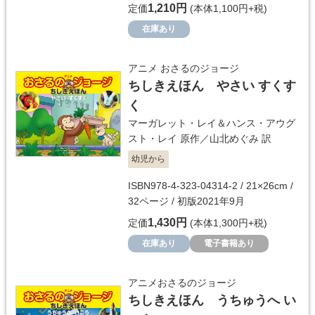
1,210円
定価
(本体1,100円+税)
在庫あり
アニメ おさるのジョージ
ちしきえほん やさい すくす
く
マーガレット・レイ＆ハンス・アウグ
スト・レイ
原作／
山北めぐみ
訳
幼児から
ISBN978-4-323-04314-2 / 21×26cm /
32ページ / 初版2021年9月
1,430円
定価
(本体1,300円+税)
在庫あり
電子書籍あり
アニメおさるのジョージ
ちしきえほん うちゅうへ い