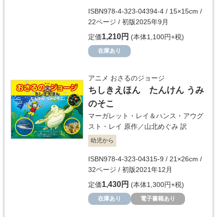
ISBN978-4-323-04394-4 / 15×15cm /
22ページ / 初版2025年9月
1,210円
定価
(本体1,100円+税)
在庫あり
アニメ おさるのジョージ
ちしきえほん たんけん うみ
のそこ
マーガレット・レイ＆ハンス・アウグ
スト・レイ
原作／
山北めぐみ
訳
幼児から
ISBN978-4-323-04315-9 / 21×26cm /
32ページ / 初版2021年12月
1,430円
定価
(本体1,300円+税)
在庫あり
電子書籍あり