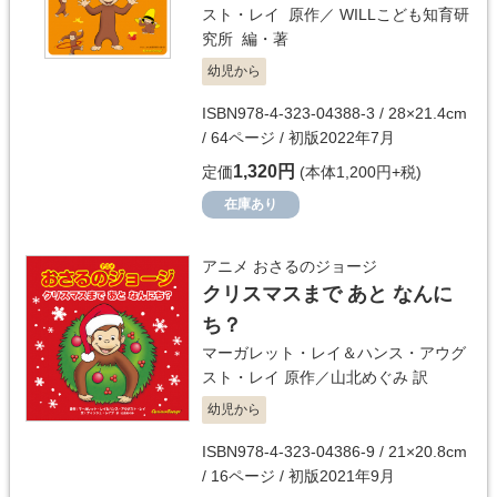
スト・レイ
原作／
WILLこども知育研
究所
編・著
幼児から
ISBN978-4-323-04388-3 / 28×21.4cm
/ 64ページ / 初版2022年7月
1,320円
定価
(本体1,200円+税)
在庫あり
アニメ おさるのジョージ
クリスマスまで あと なんに
ち？
マーガレット・レイ＆ハンス・アウグ
スト・レイ
原作／
山北めぐみ
訳
幼児から
ISBN978-4-323-04386-9 / 21×20.8cm
/ 16ページ / 初版2021年9月