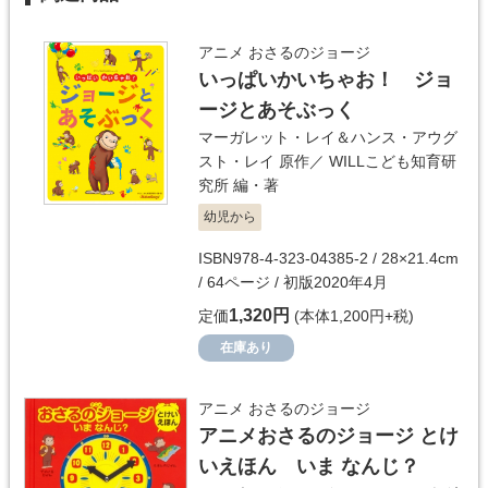
アニメ おさるのジョージ
いっぱいかいちゃお！ ジョ
ージとあそぶっく
マーガレット・レイ＆ハンス・アウグ
スト・レイ
原作／
WILLこども知育研
究所
編・著
幼児から
ISBN978-4-323-04385-2 / 28×21.4cm
/ 64ページ / 初版2020年4月
1,320円
定価
(本体1,200円+税)
在庫あり
アニメ おさるのジョージ
アニメおさるのジョージ とけ
いえほん いま なんじ？