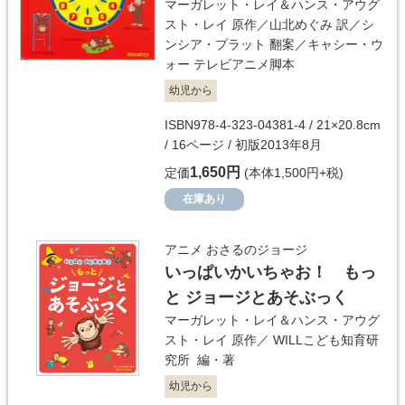
マーガレット・レイ＆ハンス・アウグ
スト・レイ
原作／
山北めぐみ
訳／
シ
ンシア・プラット
翻案／
キャシー・ウ
ォー
テレビアニメ脚本
幼児から
ISBN978-4-323-04381-4 / 21×20.8cm
/ 16ページ / 初版2013年8月
1,650円
定価
(本体1,500円+税)
在庫あり
アニメ おさるのジョージ
いっぱいかいちゃお！ もっ
と ジョージとあそぶっく
マーガレット・レイ＆ハンス・アウグ
スト・レイ
原作／
WILLこども知育研
究所
編・著
幼児から