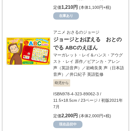
1,210円
定価
(本体1,100円+税)
在庫あり
アニメ おさるのジョージ
ジョージとおぼえる おとの
でる ABCのえほん
マーガレット・レイ＆ハンス・アウグ
スト・レイ
原作／
ビアンカ・アレン
声（英語音声）／
岩崎良美
声（日本語
音声）／
井口紀子
英語監修
幼児から
ISBN978-4-323-89062-3 /
11.5×18.5cm / 23ページ / 初版2021年
7月
2,200円
定価
(本体2,000円+税)
現在品切中