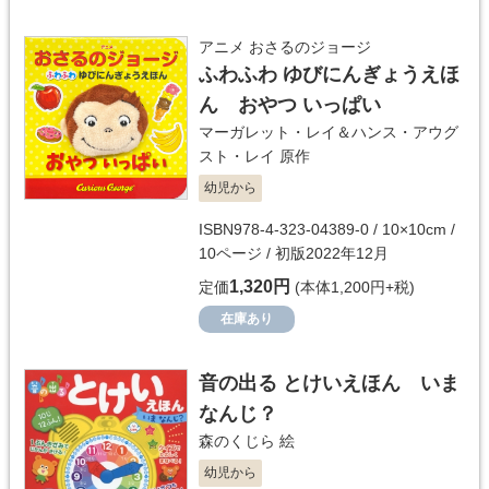
アニメ おさるのジョージ
ふわふわ ゆびにんぎょうえほ
ん おやつ いっぱい
マーガレット・レイ＆ハンス・アウグ
スト・レイ
原作
幼児から
ISBN978-4-323-04389-0 / 10×10cm /
10ページ / 初版2022年12月
1,320円
定価
(本体1,200円+税)
在庫あり
音の出る とけいえほん いま
なんじ？
森のくじら
絵
幼児から