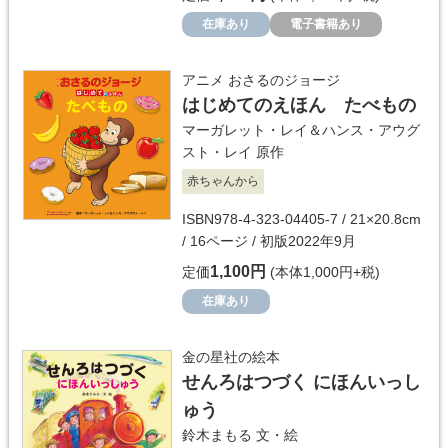
在庫あり
電子書籍あり
アニメ おさるのジョージ
はじめてのえほん たべもの
マーガレット・レイ＆ハンス・アウグ
スト・レイ
原作
赤ちゃんから
ISBN978-4-323-04405-7 / 21×20.8cm
/ 16ページ / 初版2022年9月
1,100円
定価
(本体1,000円+税)
在庫あり
金の星社の絵本
せんろはつづく にほんいっし
ゅう
鈴木まもる
文・絵