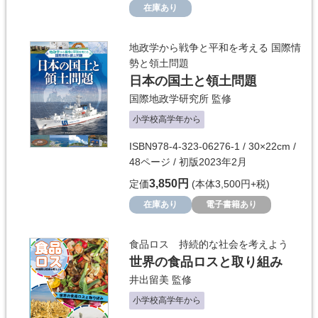
在庫あり
地政学から戦争と平和を考える 国際情
勢と領土問題
日本の国土と領土問題
国際地政学研究所
監修
小学校高学年から
ISBN978-4-323-06276-1 / 30×22cm /
48ページ / 初版2023年2月
3,850円
定価
(本体3,500円+税)
在庫あり
電子書籍あり
食品ロス 持続的な社会を考えよう
世界の食品ロスと取り組み
井出留美
監修
小学校高学年から