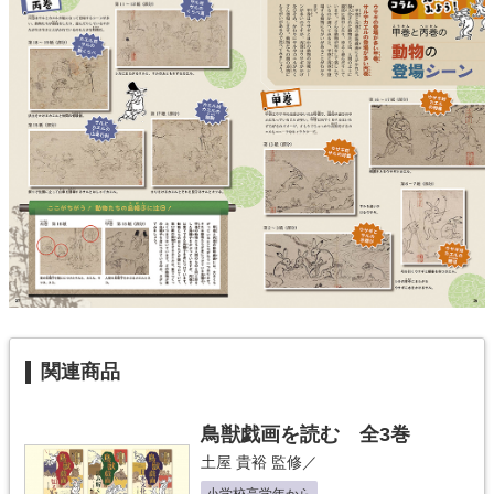
関連商品
鳥獣戯画を読む 全3巻
土屋 貴裕
監修／