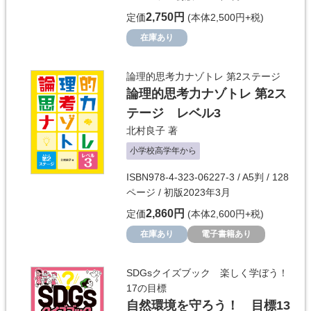
2,750円
定価
(本体2,500円+税)
在庫あり
論理的思考力ナゾトレ 第2ステージ
論理的思考力ナゾトレ 第2ス
テージ レベル3
北村良子
著
小学校高学年から
ISBN978-4-323-06227-3 / A5判 / 128
ページ / 初版2023年3月
2,860円
定価
(本体2,600円+税)
在庫あり
電子書籍あり
SDGsクイズブック 楽しく学ぼう！
17の目標
自然環境を守ろう！ 目標13