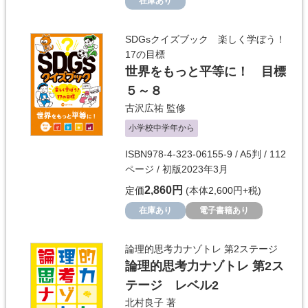
在庫あり
SDGsクイズブック 楽しく学ぼう！
17の目標
世界をもっと平等に！ 目標
５～８
古沢広祐
監修
小学校中学年から
ISBN978-4-323-06155-9 / A5判 / 112
ページ / 初版2023年3月
2,860円
定価
(本体2,600円+税)
在庫あり
電子書籍あり
論理的思考力ナゾトレ 第2ステージ
論理的思考力ナゾトレ 第2ス
テージ レベル2
北村良子
著