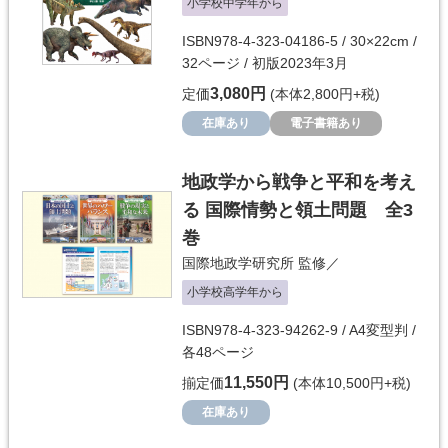
小学校中学年から
ISBN978-4-323-04186-5 / 30×22cm /
32ページ / 初版2023年3月
3,080円
定価
(本体2,800円+税)
在庫あり
電子書籍あり
地政学から戦争と平和を考え
る 国際情勢と領土問題 全3
巻
国際地政学研究所
監修／
小学校高学年から
ISBN978-4-323-94262-9 / A4変型判 /
各48ページ
11,550円
揃定価
(本体10,500円+税)
在庫あり