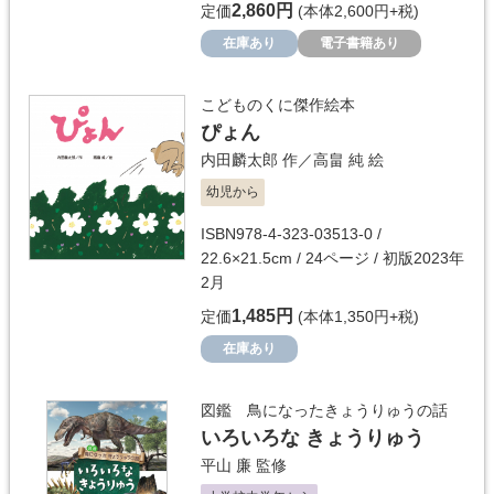
2,860円
定価
(本体2,600円+税)
在庫あり
電子書籍あり
こどものくに傑作絵本
ぴょん
内田麟太郎
作／
高畠 純
絵
幼児から
ISBN978-4-323-03513-0 /
22.6×21.5cm / 24ページ / 初版2023年
2月
1,485円
定価
(本体1,350円+税)
在庫あり
図鑑 鳥になったきょうりゅうの話
いろいろな きょうりゅう
平山 廉
監修