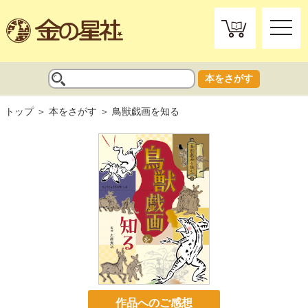
toggle
naviga
本をさがす
トップ
本をさがす
鳥獣戯画を知る
作品へのご感想