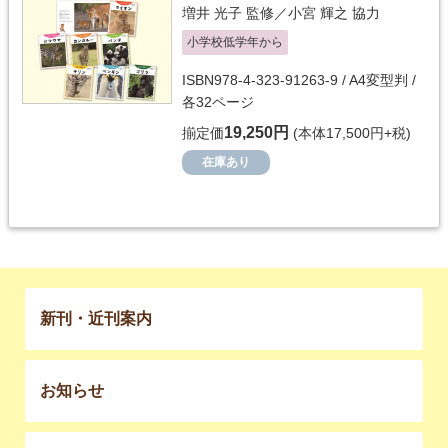
増井 光子
監修／
小宮 輝之
協力
小学校低学年から
ISBN978-4-323-91263-9 / A4変型判 /
各32ページ
19,250円
揃定価
(本体17,500円+税)
在庫あり
新刊・近刊案内
お知らせ