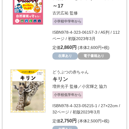
～17
古沢広祐
監修
小学校中学年から
ISBN978-4-323-06157-3 / A5判 / 112
ページ / 初版2023年3月
2,860円
定価
(本体2,600円+税)
在庫あり
電子書籍あり
どうぶつの赤ちゃん
キリン
増井光子
監修／
小宮輝之
協力
小学校低学年から
ISBN978-4-323-05215-1 / 27×22cm /
32ページ / 初版2023年3月
2,750円
定価
(本体2,500円+税)