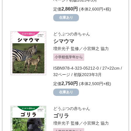
ページ / 初版2023年3月
2,860円
定価
(本体2,600円+税)
在庫あり
どうぶつの赤ちゃん
シマウマ
増井光子
監修／
小宮輝之
協力
小学校低学年から
ISBN978-4-323-05212-0 / 27×22cm /
32ページ / 初版2023年3月
2,750円
定価
(本体2,500円+税)
在庫あり
どうぶつの赤ちゃん
ゴリラ
増井光子
監修／
小宮輝之
協力