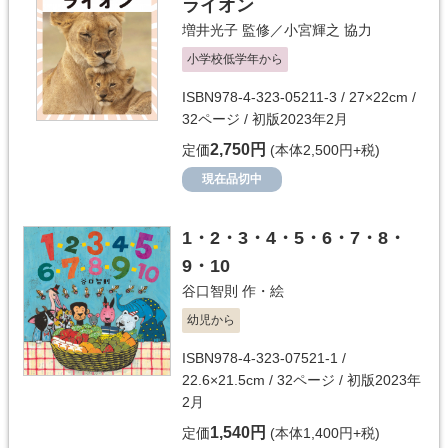
ライオン
増井光子
監修／
小宮輝之
協力
小学校低学年から
ISBN978-4-323-05211-3 / 27×22cm /
32ページ / 初版2023年2月
2,750円
定価
(本体2,500円+税)
現在品切中
1・2・3・4・5・6・7・8・
9・10
谷口智則
作・絵
幼児から
ISBN978-4-323-07521-1 /
22.6×21.5cm / 32ページ / 初版2023年
2月
1,540円
定価
(本体1,400円+税)