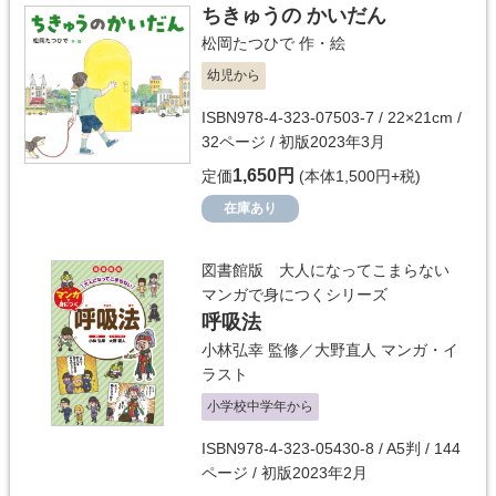
ちきゅうの かいだん
松岡たつひで
作・絵
幼児から
ISBN978-4-323-07503-7 / 22×21cm /
32ページ / 初版2023年3月
1,650円
定価
(本体1,500円+税)
在庫あり
図書館版 大人になってこまらない
マンガで身につくシリーズ
呼吸法
小林弘幸
監修／
大野直人
マンガ・イ
ラスト
小学校中学年から
ISBN978-4-323-05430-8 / A5判 / 144
ページ / 初版2023年2月