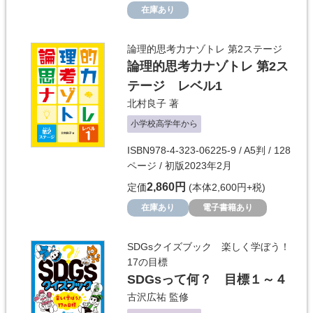
在庫あり
論理的思考力ナゾトレ 第2ステージ
論理的思考力ナゾトレ 第2ス
テージ レベル1
北村良子
著
小学校高学年から
ISBN978-4-323-06225-9 / A5判 / 128
ページ / 初版2023年2月
2,860円
定価
(本体2,600円+税)
在庫あり
電子書籍あり
SDGsクイズブック 楽しく学ぼう！
17の目標
SDGsって何？ 目標１～４
古沢広祐
監修