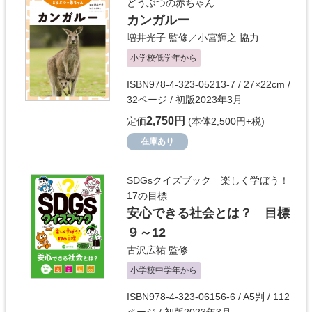
どうぶつの赤ちゃん
カンガルー
増井光子
監修／
小宮輝之
協力
小学校低学年から
ISBN978-4-323-05213-7 / 27×22cm /
32ページ / 初版2023年3月
2,750円
定価
(本体2,500円+税)
在庫あり
SDGsクイズブック 楽しく学ぼう！
17の目標
安心できる社会とは？ 目標
９～12
古沢広祐
監修
小学校中学年から
ISBN978-4-323-06156-6 / A5判 / 112